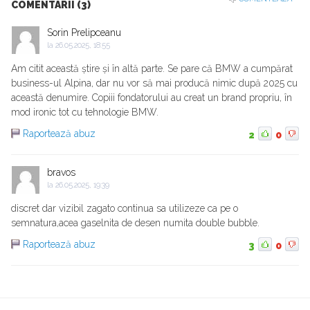
COMENTARII (3)
Sorin Prelipceanu
la
26.05.2025, 18:55
Am citit această știre și în altă parte. Se pare că BMW a cumpărat
business-ul Alpina, dar nu vor să mai producă nimic după 2025 cu
această denumire. Copiii fondatorului au creat un brand propriu, în
mod ironic tot cu tehnologie BMW.
Raportează abuz
2
0
bravos
la
26.05.2025, 19:39
discret dar vizibil zagato continua sa utilizeze ca pe o
semnatura,acea gaselnita de desen numita double bubble.
Raportează abuz
3
0