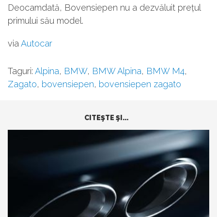
Deocamdată, Bovensiepen nu a dezvăluit prețul
primului său model.
via
Autocar
Taguri:
Alpina
,
BMW
,
BMW Alpina
,
BMW M4
,
Zagato
,
bovensiepen
,
bovensiepen zagato
CITEŞTE ŞI...