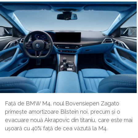
Față de BMW M4, noul Bovensiepen Zagato
primește amortizoare Bilstein noi, precum și o
evacuare nouă Akrapovic din titaniu, care este mai
ușoară cu 40% față de cea văzută la M4.