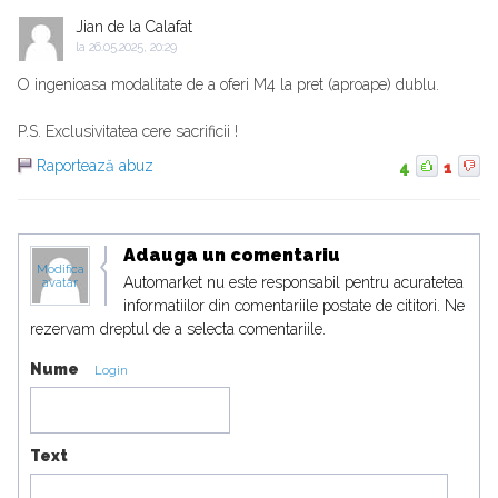
Jian de la Calafat
la
26.05.2025, 20:29
O ingenioasa modalitate de a oferi M4 la pret (aproape) dublu.
P.S. Exclusivitatea cere sacrificii !
Raportează abuz
4
1
Adauga un comentariu
Modifica
Automarket nu este responsabil pentru acuratetea
avatar
informatiilor din comentariile postate de cititori. Ne
rezervam dreptul de a selecta comentariile.
Nume
Login
Text