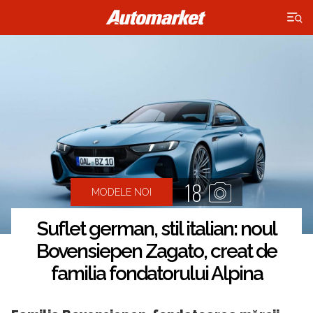
×
18
MODELE NOI
Suflet german, stil italian: noul
Bovensiepen Zagato, creat de
familia fondatorului Alpina