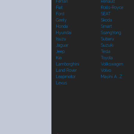
Ferrari
Renault
Fiat
Rolls-Royce
Ford
SEAT
Geely
Skoda
Honda
Smart
Hyundai
SsangYong
Isuzu
Subaru
Jaguar
Suzuki
Jeep
Tesla
Kia
Toyota
Lamborghini
Volkswagen
Land Rover
Volvo
Leapmotor
Mașini A...Z
Lexus