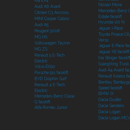
Kia EV4
Nissan Micra
Audi A6 Avant
Mercedes-Benz C
Citroen C3 Aircross
Estate facelift
MINI Cooper Cabrio
Hyundai i20 N
Audi A5
Jaguar i-Pace
Peugeot 5008
Toyota Proace Cit
MG HS
Verso
Volkswagen Tayron
Jaguar E-Pace face
MG ZS
Jaguar XE facelift
Renault 5 E-Tech
Kia Stinger facelif
Electric
SsangYong Tivoli f
Volvo EX90
Audi A4 Avant face
Porsche 911 facelift
Renault Koleos fac
BYD Dolphin Surf
Bentley Bentayg
Renault 4 E-Tech
Speed facelift
Electric
BMW iX
Mercedes-Benz Clasa
Dacia Duster
G facelift
Dacia Sandero
Alfa Romeo Junior
Dacia Logan
Dacia Logan MC