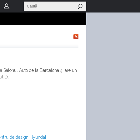
a Salonul Auto de la Barcelona şi are un
ul D.
entru de design Hyundai