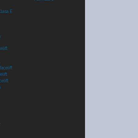
lasa E
y
lift
t
acelift
lift
elift
a
V