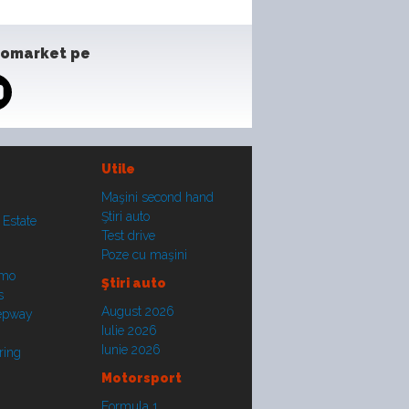
tomarket pe
Utile
Maşini second hand
Ştiri auto
 Estate
Test drive
Poze cu maşini
smo
Ştiri auto
s
August 2026
tepway
Iulie 2026
Iunie 2026
ring
Motorsport
Formula 1