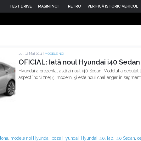
TEST DRIVE
MAŞINI NOI
RETRO
VERIFICĂ ISTORIC VEHICUL
Joi, 12 Mai 2011 |
MODELE NOI
OFICIAL: Iată noul Hyundai i40 Sedan
Hyundai a prezentat astăzi noul i40 Sedan. Modelul a debutat l
aspect îndrăzneţ şi modern, şi este noul challenger în segment
lona
,
modele noi Hyundai
,
poze Hyundai
,
Hyundai i40
,
i40
,
i40 Sedan
,
c