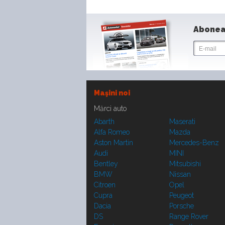
Abonea
Maşini noi
Mărci auto
Abarth
Maserati
Alfa Romeo
Mazda
Aston Martin
Mercedes-Benz
Audi
MINI
Bentley
Mitsubishi
BMW
Nissan
Citroen
Opel
Cupra
Peugeot
Dacia
Porsche
DS
Range Rover