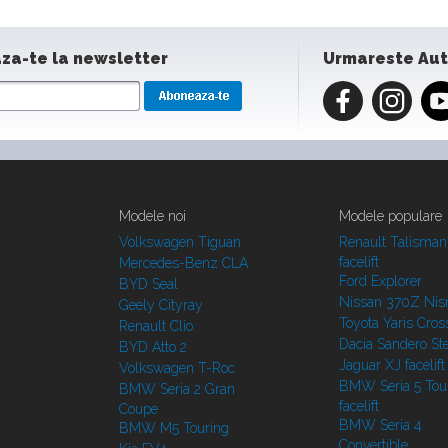
za-te la newsletter
Urmareste Au
Modele noi
Modele populare
Volkswagen Tiguan
Renault Talisman
facelift
Mercedes-Benz CLA
Ford Explorer
BYD Seal
Nissan 370Z Ni
Geely Cityray
Toyota Yaris Cros
Renault Clio
Dacia Sandero S
BYD Atto 2
Jaguar XJ facelift
Volkswagen T-Roc
BMW Seria 5 Tou
BMW Seria 2 Gran
facelift
Coupe
BMW Seria 4
BMW M5 Touring
Convertible