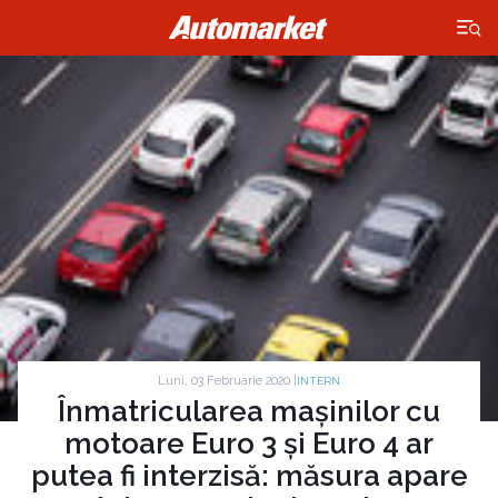
×
Luni, 03 Februarie 2020 |
INTERN
Înmatricularea mașinilor cu
motoare Euro 3 și Euro 4 ar
putea fi interzisă: măsura apare