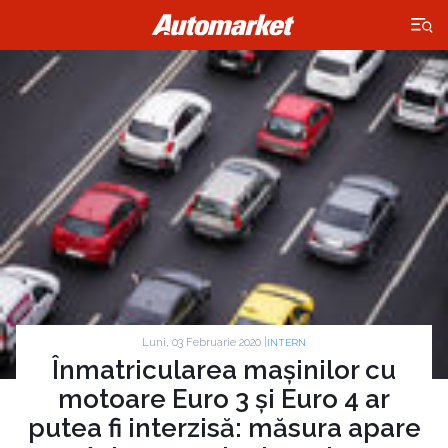
×
Luni, 03 Februarie 2020 |
INTERN
Înmatricularea mașinilor cu
motoare Euro 3 și Euro 4 ar
putea fi interzisă: măsura apare