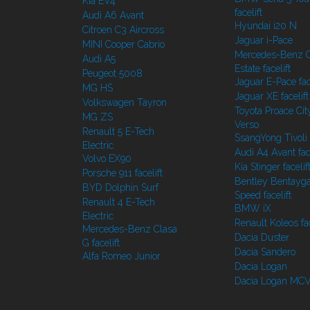
Kia EV4
facelift
Audi A6 Avant
Hyundai i20 N
Citroen C3 Aircross
Jaguar i-Pace
MINI Cooper Cabrio
Mercedes-Benz C
Audi A5
Estate facelift
Peugeot 5008
Jaguar E-Pace face
MG HS
Jaguar XE facelift
Volkswagen Tayron
Toyota Proace Cit
MG ZS
Verso
Renault 5 E-Tech
SsangYong Tivoli f
Electric
Audi A4 Avant face
Volvo EX90
Kia Stinger facelif
Porsche 911 facelift
Bentley Bentayg
BYD Dolphin Surf
Speed facelift
Renault 4 E-Tech
BMW iX
Electric
Renault Koleos fac
Mercedes-Benz Clasa
Dacia Duster
G facelift
Dacia Sandero
Alfa Romeo Junior
Dacia Logan
Dacia Logan MC