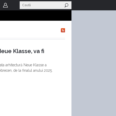
eue Klasse, va fi
ata arhitectură Neue Klasse a
brecen, de la finalul anului 2025.