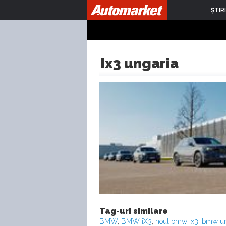
ŞTIRI
Ix3 ungaria
Tag-uri similare
BMW
,
BMW iX3
,
noul bmw ix3
,
bmw un