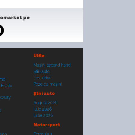
tomarket pe
Utile
Maşini second hand
Ştiri auto
Test drive
smo
Poze cu maşini
 Estate
Ştiri auto
tepway
August 2026
Iulie 2026
s
Iunie 2026
Motorsport
Formula 1
ring