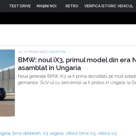
TEST DRIVE
MAŞINI NOI
RETRO
VERIFICĂ ISTORIC VEHICUL
Joi, 27 Martie 2025 |
INDUSTRIE
BMW: noul iX3, primul model din era N
asamblat în Ungaria
Noua generație BMW iX3 va fi prima dezvoltată pe mult aștept
germanilor. SUV-ul cu zero emisii va fi produs în Ungaria, la De
garia
,
bmw debrecen
,
ix3 ungaria
,
viitorul bmw ix3
,
viitorul ix3