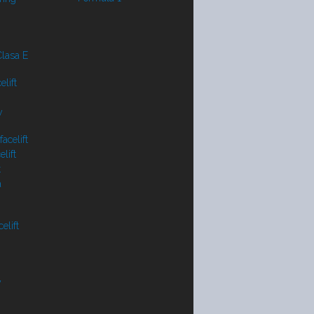
lasa E
lift
y
acelift
lift
t
a
elift
V