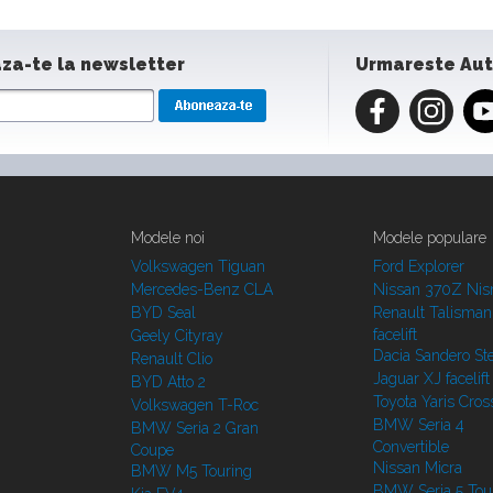
za-te la newsletter
Urmareste Au
Modele noi
Modele populare
Volkswagen Tiguan
Ford Explorer
Mercedes-Benz CLA
Nissan 370Z Ni
BYD Seal
Renault Talisman
facelift
Geely Cityray
Dacia Sandero S
Renault Clio
Jaguar XJ facelift
BYD Atto 2
Toyota Yaris Cros
Volkswagen T-Roc
BMW Seria 4
BMW Seria 2 Gran
Convertible
Coupe
Nissan Micra
BMW M5 Touring
BMW Seria 5 Tou