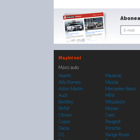
Abonea
Maşini noi
Mărci auto
Abarth
Maserati
Alfa Romeo
Mazda
Aston Martin
Mercedes-Benz
Audi
MINI
Bentley
Mitsubishi
BMW
Nissan
Citroen
Opel
Cupra
Peugeot
Dacia
Porsche
DS
Range Rover