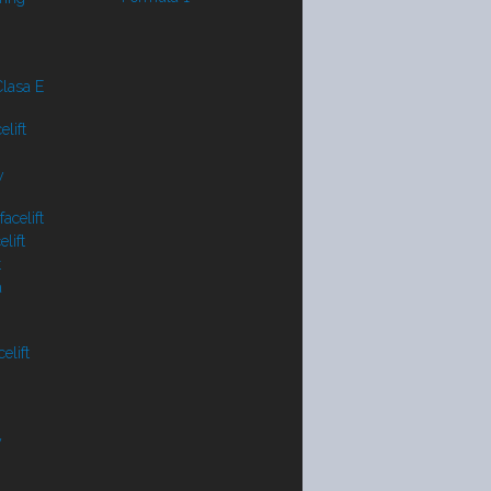
lasa E
lift
y
acelift
lift
t
a
elift
V