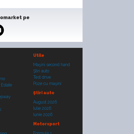
tomarket pe
Utile
Maşini second hand
Ştiri auto
Test drive
smo
Poze cu maşini
 Estate
Ştiri auto
tepway
August 2026
Iulie 2026
s
Iunie 2026
Motorsport
Formula 1
ring