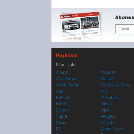
Abonea
Maşini noi
Mărci auto
Abarth
Maserati
Alfa Romeo
Mazda
Aston Martin
Mercedes-Benz
Audi
MINI
Bentley
Mitsubishi
BMW
Nissan
Citroen
Opel
Cupra
Peugeot
Dacia
Porsche
DS
Range Rover