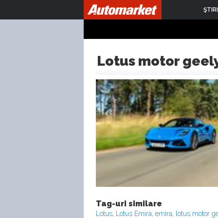
ŞTIRI
Lotus motor geel
Tag-uri similare
Lotus
,
Lotus Emira
,
emira
,
lotus motor g