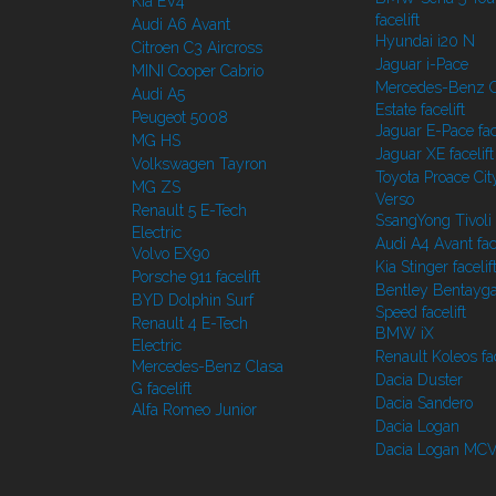
Kia EV4
facelift
Audi A6 Avant
Hyundai i20 N
Citroen C3 Aircross
Jaguar i-Pace
MINI Cooper Cabrio
Mercedes-Benz C
Audi A5
Estate facelift
Peugeot 5008
Jaguar E-Pace face
MG HS
Jaguar XE facelift
Volkswagen Tayron
Toyota Proace Cit
MG ZS
Verso
Renault 5 E-Tech
SsangYong Tivoli f
Electric
Audi A4 Avant face
Volvo EX90
Kia Stinger facelif
Porsche 911 facelift
Bentley Bentayg
BYD Dolphin Surf
Speed facelift
Renault 4 E-Tech
BMW iX
Electric
Renault Koleos fac
Mercedes-Benz Clasa
Dacia Duster
G facelift
Dacia Sandero
Alfa Romeo Junior
Dacia Logan
Dacia Logan MC