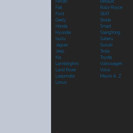
Ferrari
Renault
Fiat
Rolls-Royce
Ford
SEAT
Geely
Skoda
Honda
Smart
Hyundai
SsangYong
Isuzu
Subaru
Jaguar
Suzuki
Jeep
Tesla
Kia
Toyota
Lamborghini
Volkswagen
Land Rover
Volvo
Leapmotor
Mașini A...Z
Lexus