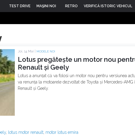
TEST DRIVE
MAŞINI NOI
RETRO
VERIFICĂ ISTORIC VEHICUL
y
Joi, 14 Mai |
MODELE NOI
Lotus pregătește un motor nou pentr
Renault și Geely
Lotus a anunțat că va folosi un motor nou pentru versiunea ac
va renunța la motoarele dezvoltat de Toyota și Mercedes-AMG în
Renault și Geely.
eely
,
lotus motor renault
,
motor lotus emira