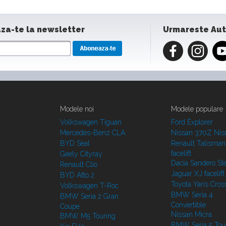
za-te la newsletter
Urmareste Au
Modele noi
Modele populare
Volkswagen Tiguan
Ford Explorer
Mercedes-Benz CLA
Nissan 370Z Ni
BYD Seal
Renault Talisman
facelift
Geely Cityray
Dacia Sandero S
Renault Clio
Jaguar XJ facelift
BYD Atto 2
Toyota Yaris Cros
Volkswagen T-Roc
BMW Seria 4
BMW Seria 2 Gran
Convertible
Coupe
Nissan Micra
BMW M5 Touring
BMW Seria 5 Tou