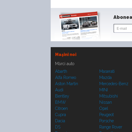
Abonea
Maşini noi
Mărci auto
Abarth
Maserati
Alfa Romeo
Mazda
Aston Martin
Mercedes-Benz
Audi
MINI
Bentley
Mitsubishi
BMW
Nissan
Citroen
Opel
Cupra
Peugeot
Dacia
Porsche
DS
Range Rover