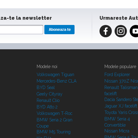
za-te la newsletter
Urmareste Au
Modele noi
Modele populare
Volkswagen Tiguan
Ford Explorer
Mercedes-Benz CLA
Nissan 370Z Ni
BYD Seal
Renault Talisman
facelift
Geely Cityray
Dacia Sandero S
Renault Clio
Jaguar XJ facelift
BYD Atto 2
Toyota Yaris Cros
Volkswagen T-Roc
BMW Seria 4
BMW Seria 2 Gran
Convertible
Coupe
Nissan Micra
BMW M5 Touring
BMW Seria 5 Tou