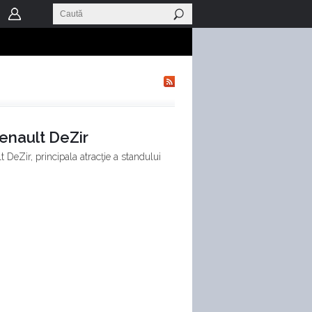
enault DeZir
 DeZir, principala atracţie a standului