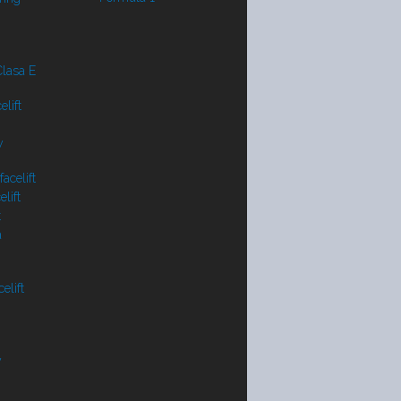
lasa E
lift
y
acelift
lift
t
a
elift
V