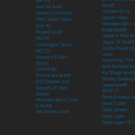
Kia EV4
facelift
Audi A6 Avant
Hyundai i20 N
Citroen C3 Aircross
Jaguar i-Pace
MINI Cooper Cabrio
Mercedes-Benz C
Audi A5
Estate facelift
Peugeot 5008
Jaguar E-Pace face
MG HS
Jaguar XE facelift
Volkswagen Tayron
Toyota Proace Cit
MG ZS
Verso
Renault 5 E-Tech
SsangYong Tivoli f
Electric
Audi A4 Avant face
Volvo EX90
Kia Stinger facelif
Porsche 911 facelift
Bentley Bentayg
BYD Dolphin Surf
Speed facelift
Renault 4 E-Tech
BMW iX
Electric
Renault Koleos fac
Mercedes-Benz Clasa
Dacia Duster
G facelift
Dacia Sandero
Alfa Romeo Junior
Dacia Logan
Dacia Logan MC