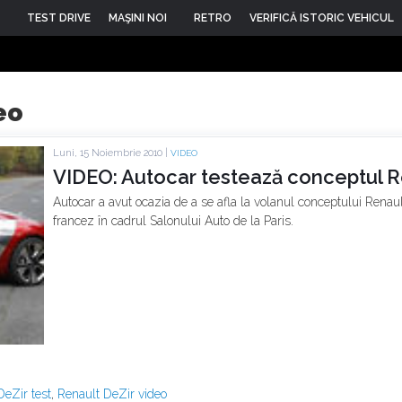
TEST DRIVE
MAŞINI NOI
RETRO
VERIFICĂ ISTORIC VEHICUL
eo
Luni, 15 Noiembrie 2010 |
VIDEO
VIDEO: Autocar testează conceptul R
Autocar a avut ocazia de a se afla la volanul conceptului Renault
francez în cadrul Salonului Auto de la Paris.
DeZir test
,
Renault DeZir video