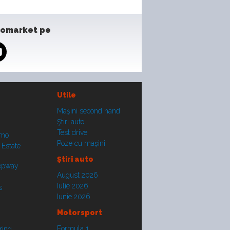
tomarket pe
Utile
Maşini second hand
Ştiri auto
Test drive
smo
Poze cu maşini
 Estate
Ştiri auto
tepway
August 2026
Iulie 2026
s
Iunie 2026
Motorsport
Formula 1
ring