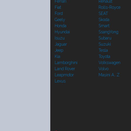
Ferrari
Renault
Fiat
Rolls-Royce
Ford
SEAT
Geely
Skoda
Honda
Smart
Hyundai
SsangYong
Isuzu
Subaru
Jaguar
Suzuki
Jeep
Tesla
Kia
Toyota
Lamborghini
Volkswagen
Land Rover
Volvo
Leapmotor
Mașini A...Z
Lexus