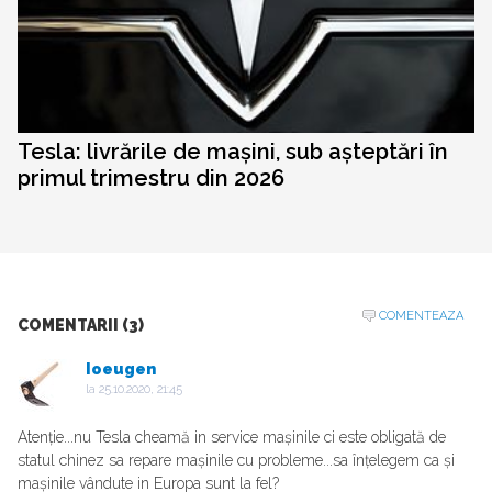
Tesla: livrările de mașini, sub așteptări în
primul trimestru din 2026
COMENTEAZA
COMENTARII (3)
Ioeugen
la
25.10.2020, 21:45
Atenție...nu Tesla cheamă in service mașinile ci este obligată de
statul chinez sa repare mașinile cu probleme...sa înțelegem ca și
mașinile vândute in Europa sunt la fel?