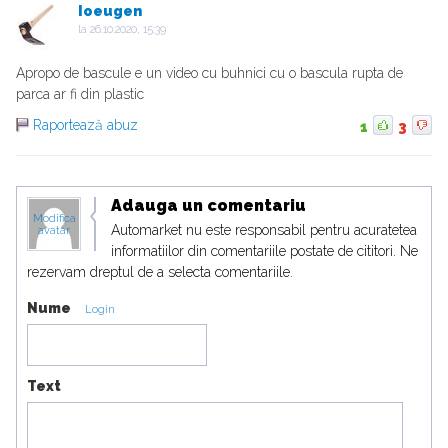
Ioeugen
la
26.10.2020, 15:39
Apropo de bascule e un video cu buhnici cu o bascula rupta de
parca ar fi din plastic
Raportează abuz
1
3
Adauga un comentariu
Modifica
Automarket nu este responsabil pentru acuratetea
avatar
informatiilor din comentariile postate de cititori. Ne
rezervam dreptul de a selecta comentariile.
Nume
Login
Text