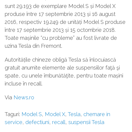
sunt 29.193 de exemplare Model S și Model X
produse între 17 septembrie 2013 și 16 august
2016, respectiv 19.249 de unități Model S produse
între 17 septembrie 2013 și 15 octombrie 2018.
Toate mașinile “cu probleme” au fost livrate de
uzina Tesla din Fremont.
Autoritățile chineze obligă Tesla să înlocuiască
gratuit anumite elemente ale suspensiilor faţă şi
spate, cu unele îmbunătăţite, pentru toate mașini
incluse în recall.
Via
News.ro
Taguri:
Model S
,
Model X
,
Tesla
,
chemare in
service
,
defectiuni
,
recall
,
suspensii Tesla