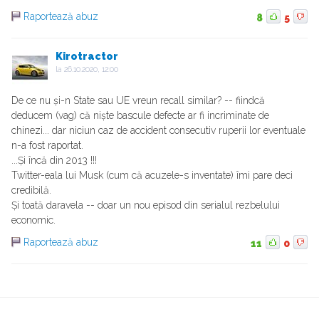
Raportează abuz
8
5
Kirotractor
la
26.10.2020, 12:00
De ce nu și-n State sau UE vreun recall similar? -- fiindcă
deducem (vag) că niște bascule defecte ar fi incriminate de
chinezi... dar niciun caz de accident consecutiv ruperii lor eventuale
n-a fost raportat.
...Și încă din 2013 !!!
Twitter-eala lui Musk (cum că acuzele-s inventate) îmi pare deci
credibilă.
Și toată daravela -- doar un nou episod din serialul rezbelului
economic.
Raportează abuz
11
0