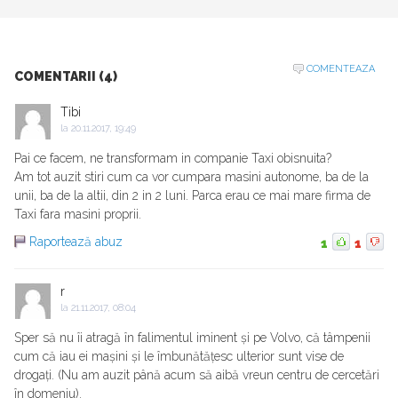
COMENTEAZA
COMENTARII (4)
Tibi
la
20.11.2017, 19:49
Pai ce facem, ne transformam in companie Taxi obisnuita?
Am tot auzit stiri cum ca vor cumpara masini autonome, ba de la
unii, ba de la altii, din 2 in 2 luni. Parca erau ce mai mare firma de
Taxi fara masini proprii.
Raportează abuz
1
1
r
la
21.11.2017, 08:04
Sper să nu îi atragă în falimentul iminent și pe Volvo, că tâmpenii
cum că iau ei mașini și le îmbunătățesc ulterior sunt vise de
drogați. (Nu am auzit până acum să aibă vreun centru de cercetări
în domeniu).