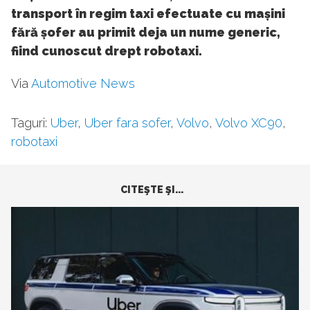
transport în regim taxi efectuate cu mașini
fără șofer au primit deja un nume generic,
fiind cunoscut drept robotaxi.
Via
Automotive News
Taguri:
Uber
,
Uber fara sofer
,
Volvo
,
Volvo XC90
,
robotaxi
CITEŞTE ŞI...