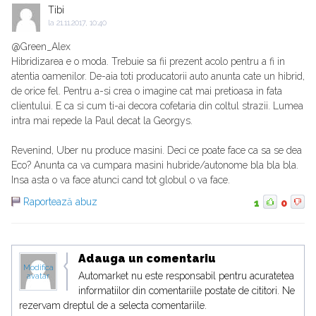
Tibi
la
21.11.2017, 10:40
@Green_Alex
Hibridizarea e o moda. Trebuie sa fii prezent acolo pentru a fi in
atentia oamenilor. De-aia toti producatorii auto anunta cate un hibrid,
de orice fel. Pentru a-si crea o imagine cat mai pretioasa in fata
clientului. E ca si cum ti-ai decora cofetaria din coltul strazii. Lumea
intra mai repede la Paul decat la Georgys.
Revenind, Uber nu produce masini. Deci ce poate face ca sa se dea
Eco? Anunta ca va cumpara masini hubride/autonome bla bla bla.
Insa asta o va face atunci cand tot globul o va face.
Raportează abuz
1
0
Adauga un comentariu
Modifica
Automarket nu este responsabil pentru acuratetea
avatar
informatiilor din comentariile postate de cititori. Ne
rezervam dreptul de a selecta comentariile.