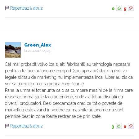
Raportează abuz
0
5
Green_Alex
la
21.11.2017, 09:25
Cel mai probabil volvo (ca si alti fabricanti) au tehnologia necesara
pentru a le face autonome complet (sau aproape) dar din motive
legale si/sau de marketing nu implementeaza inca. Uber au zis ca
vor sa lucreze cu ei sa aduca modificarile.
Pana la urma ei tot anunta ca o sa cumpere masini de la firma care
reuseste prima sa le faca autonome, si de aia tot au discutii cu
diversii producatori. Desi deocamdata cred ca tot o poveste de
marketing este avand in vedere ca masinile autonome nu sunt
permise deat in zone foarte restranse de prin state.
Raportează abuz
3
0