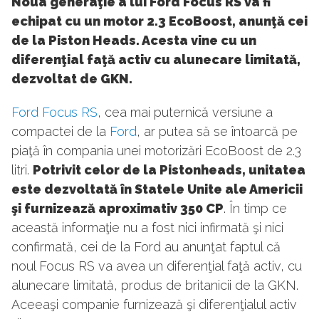
Noua generaţie a lui Ford Focus RS va fi
echipat cu un motor 2.3 EcoBoost, anunţă cei
de la Piston Heads. Acesta vine cu un
diferenţial faţă activ cu alunecare limitată,
dezvoltat de GKN.
Ford Focus RS
, cea mai puternică versiune a
compactei de la
Ford
, ar putea să se întoarcă pe
piaţă în compania unei motorizări EcoBoost de 2.3
litri.
Potrivit celor de la Pistonheads, unitatea
este dezvoltată în Statele Unite ale Americii
şi furnizează aproximativ 350 CP
. În timp ce
această informaţie nu a fost nici infirmată şi nici
confirmată, cei de la Ford au anunţat faptul că
noul Focus RS va avea un diferenţial faţă activ, cu
alunecare limitată, produs de britanicii de la GKN.
Aceeaşi companie furnizează şi diferenţialul activ