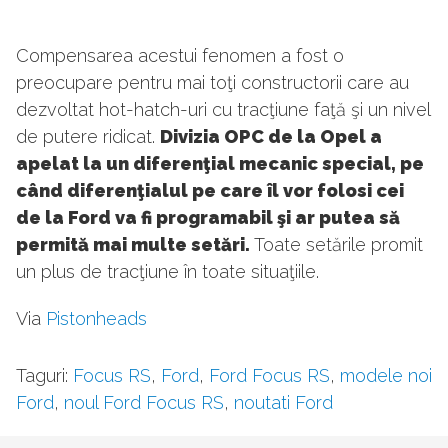
Compensarea acestui fenomen a fost o
preocupare pentru mai toţi constructorii care au
dezvoltat hot-hatch-uri cu tracţiune faţă şi un nivel
de putere ridicat.
Divizia OPC de la Opel a
apelat la un diferenţial mecanic special, pe
când diferenţialul pe care îl vor folosi cei
de la Ford va fi programabil şi ar putea să
permită mai multe setări.
Toate setările promit
un plus de tracţiune în toate situaţiile.
Via
Pistonheads
Taguri:
Focus RS
,
Ford
,
Ford Focus RS
,
modele noi
Ford
,
noul Ford Focus RS
,
noutati Ford