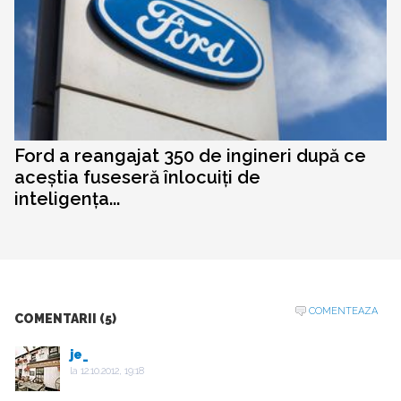
Ford a reangajat 350 de ingineri după ce
aceștia fuseseră înlocuiți de
inteligența...
COMENTEAZA
COMENTARII (5)
je_
la
12.10.2012, 19:18