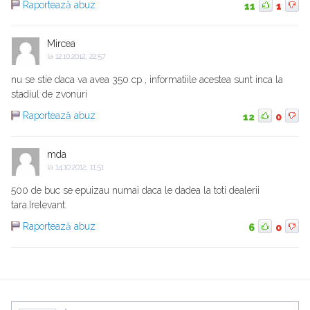
Raportează abuz
11
1
Mircea
la
12.10.2012, 22:57
nu se stie daca va avea 350 cp , informatiile acestea sunt inca la
stadiul de zvonuri
Raportează abuz
12
0
mda
la
14.10.2012, 11:51
500 de buc se epuizau numai daca le dadea la toti dealerii
tara.Irelevant.
Raportează abuz
6
0