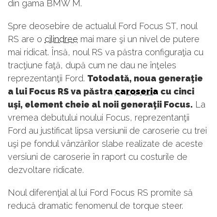
din gama BMW M.
Spre deosebire de actualul Ford Focus ST, noul
RS are o
cilindree
mai mare şi un nivel de putere
mai ridicat. Însă, noul RS va păstra configuraţia cu
tracţiune faţă, după cum ne dau ne înţeles
reprezentanţii Ford.
Totodată, noua generaţie
a lui Focus RS va păstra
caroseria
cu cinci
uşi, element cheie al noii generaţii Focus.
La
vremea debutului noului Focus, reprezentanţii
Ford au justificat lipsa versiunii de caroserie cu trei
uşi pe fondul vânzărilor slabe realizate de aceste
versiuni de caroserie în raport cu costurile de
dezvoltare ridicate.
Noul diferenţial al lui Ford Focus RS promite să
reducă dramatic fenomenul de torque steer.