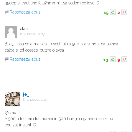
350cp si tractiune fata?hmmm...sa vedem ce iese :D
Raportează abuz
15
2
clau
la
12.10.2012, 20:13
@je_ : iasa ce a mai iesit :) vechiul rs 500 s-a vandut ca painea
calda si tot aceeasi putere o avea
Raportează abuz
13
9
je_
la
12.10.2012, 21:25
@clau
rs500 a fost produs numai in 500 buc ,ma gandesc ca s-au
epuizat instant :D