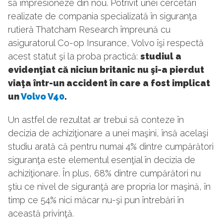
să impresioneze din nou. Potrivit unei cercetări
realizate de compania specializată în siguranţa
rutieră Thatcham Research împreună cu
asiguratorul Co-op Insurance, Volvo îşi respectă
acest statut şi la proba practică:
studiul a
evidenţiat că niciun britanic nu şi-a pierdut
viaţa într-un accident în care a fost implicat
un
Volvo V40
.
Un astfel de rezultat ar trebui să conteze în
decizia de achiziţionare a unei maşini, însă acelaşi
studiu arată că pentru numai 4% dintre cumpărători
siguranţa este elementul esenţial în decizia de
achiziţionare. În plus, 68% dintre cumpărători nu
ştiu ce nivel de siguranţă are propria lor maşină, în
timp ce 54% nici măcar nu-şi pun întrebări în
această privinţă.