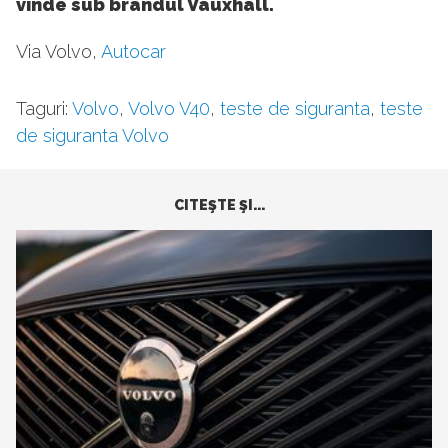
vinde sub brandul Vauxhall.
Via Volvo,
Autocar
Taguri:
Volvo
,
Volvo V40
,
teste de siguranta
,
teste
de siguranta Volvo
CITEŞTE ŞI...