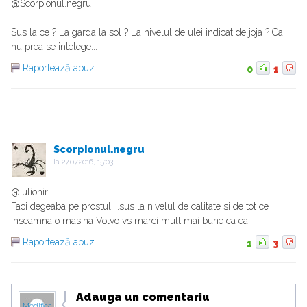
@Scorpionul.negru
Sus la ce ? La garda la sol ? La nivelul de ulei indicat de joja ? Ca
nu prea se intelege...
Raportează abuz
0
1
Scorpionul.negru
la
27.07.2016, 15:03
@iuliohir
Faci degeaba pe prostul....sus la nivelul de calitate si de tot ce
inseamna o masina Volvo vs marci mult mai bune ca ea.
Raportează abuz
1
3
Adauga un comentariu
Modifica