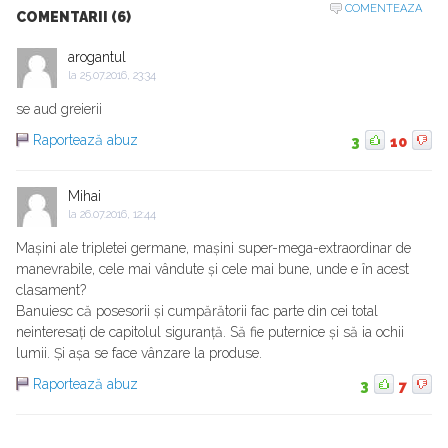
COMENTEAZA
COMENTARII (6)
arogantul
la
25.07.2016, 23:34
se aud greierii
Raportează abuz
3
10
Mihai
la
26.07.2016, 12:44
Mașini ale tripletei germane, mașini super-mega-extraordinar de
manevrabile, cele mai vândute și cele mai bune, unde e în acest
clasament?
Banuiesc că posesorii și cumpărătorii fac parte din cei total
neinteresați de capitolul siguranță. Să fie puternice și să ia ochii
lumii. Și așa se face vânzare la produse.
Raportează abuz
3
7