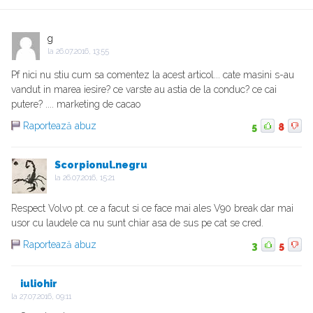
g
la
26.07.2016, 13:55
Pf nici nu stiu cum sa comentez la acest articol... cate masini s-au
vandut in marea iesire? ce varste au astia de la conduc? ce cai
putere? .... marketing de cacao
Raportează abuz
5
8
Scorpionul.negru
la
26.07.2016, 15:21
Respect Volvo pt. ce a facut si ce face mai ales V90 break dar mai
usor cu laudele ca nu sunt chiar asa de sus pe cat se cred.
Raportează abuz
3
5
iuliohir
la
27.07.2016, 09:11