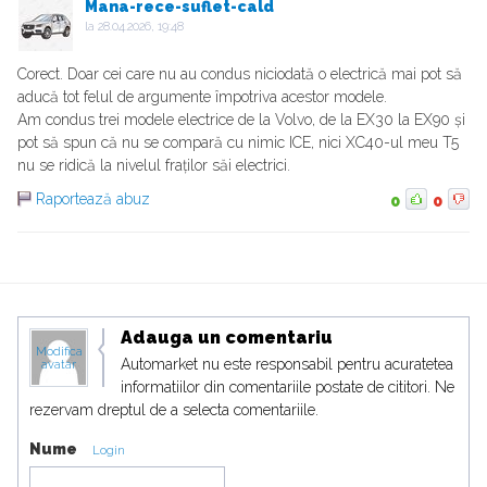
Mana-rece-suflet-cald
la
28.04.2026, 19:48
Corect. Doar cei care nu au condus niciodată o electrică mai pot să
aducă tot felul de argumente împotriva acestor modele.
Am condus trei modele electrice de la Volvo, de la EX30 la EX90 și
pot să spun că nu se compară cu nimic ICE, nici XC40-ul meu T5
nu se ridică la nivelul fraților săi electrici.
Raportează abuz
0
0
Adauga un comentariu
Modifica
Automarket nu este responsabil pentru acuratetea
avatar
informatiilor din comentariile postate de cititori. Ne
rezervam dreptul de a selecta comentariile.
Nume
Login