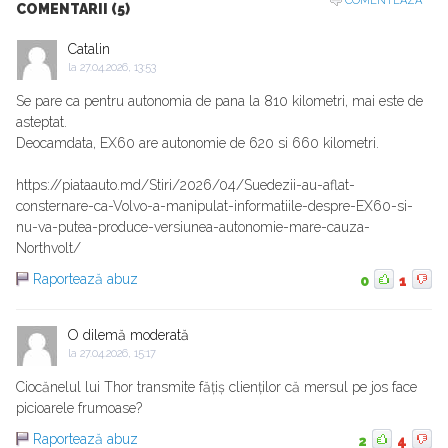
COMENTEAZA
COMENTARII (5)
Catalin
la
27.04.2026, 13:53
Se pare ca pentru autonomia de pana la 810 kilometri, mai este de
asteptat.
Deocamdata, EX60 are autonomie de 620 si 660 kilometri.
https://piataauto.md/Stiri/2026/04/Suedezii-au-aflat-
consternare-ca-Volvo-a-manipulat-informatiile-despre-EX60-si-
nu-va-putea-produce-versiunea-autonomie-mare-cauza-
Northvolt/
Raportează abuz
0
1
O dilemă moderată
la
27.04.2026, 15:17
Ciocănelul lui Thor transmite fățiș clienților că mersul pe jos face
picioarele frumoase?
Raportează abuz
2
4