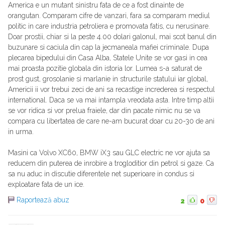
America e un mutant sinistru fata de ce a fost dinainte de
orangutan. Comparam cifre de vanzari, fara sa comparam mediul
politic in care industria petroliera e promovata fatis, cu nerusinare.
Doar prostii, chiar si la peste 4.00 dolari galonul, mai scot banul din
buzunare si caciula din cap la jecmaneala mafiei criminale. Dupa
plecarea bipedului din Casa Alba, Statele Unite se vor gasi in cea
mai proasta pozitie globala din istoria lor. Lumea s-a saturat de
prost gust, grosolanie si marlanie in structurile statului iar global,
Americii ii vor trebui zeci de ani sa recastige increderea si respectul
international. Daca se va mai intampla vreodata asta. Intre timp altii
se vor ridica si vor prelua fraiele, dar din pacate nimic nu se va
compara cu libertatea de care ne-am bucurat doar cu 20-30 de ani
in urma.
Masini ca Volvo XC60, BMW iX3 sau GLC electric ne vor ajuta sa
reducem din puterea de inrobire a trogloditior din petrol si gaze. Ca
sa nu aduc in discutie diferentele net superioare in condus si
exploatare fata de un ice.
Raportează abuz
2
0