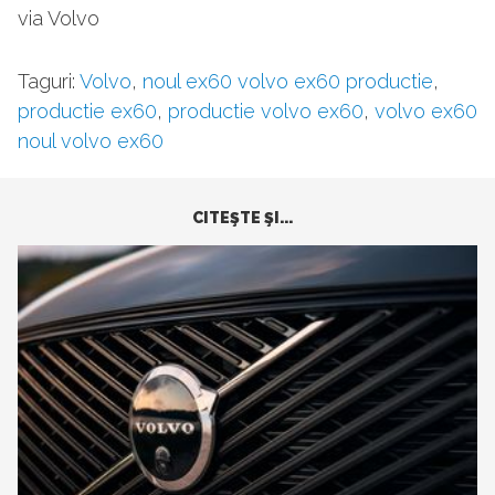
via Volvo
Taguri:
Volvo
,
noul ex60 volvo ex60 productie
,
productie ex60
,
productie volvo ex60
,
volvo ex60
noul volvo ex60
CITEŞTE ŞI...