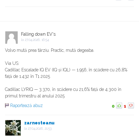
Falling down EV's
la
27.04.2026, 16:54
Volvo mută prea târziu. Practic, mută degeaba.
Via US:
Cadillac Escalade IQ EV (IQ și IQL) — 1.956, în scădere cu 26,8%
față de 1.432 în T1 2025
Cadillac LYRIQ — 3.370, în scădere cu 21,6% față de 4.300 în
primul trimestru al anului 2025
Raportează abuz
0
1
zarnesteanu
la
27.04.2026, 21:53