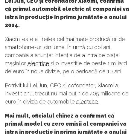
Lei Jun, CEO și cofondator Xiaomi, confirmă
că primul automobil electric al companiei va
intra în producție în prima jumătate a anului
2024.
Xiaomi este al treilea cel mai mare producător de
smartphone-uri din lume. În urmă cu doi ani,
compania a anunțat intenția de a intra pe piața
mașinilor
electrice
și o investiție de peste 1 miliard
de euro în noua divizie, pe o perioadă de 10 ani.
Potrivit lui Lei Jun, CEO și cofondator, Xiaomi a
investit anul trecut nu mai puțin de 405 milioane de
euro în divizia de automobile
electrice
.
Mai mult, oficialul chinez a confirmat că
primul model cu zero emisii al companiei va
intra în producție în prima jumătate a anului