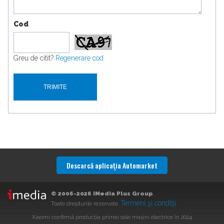
Cod
Greu de citit?
Regenerare cod
Descarcă aplicaţia Automarket
© 2006-2026 iMedia Plus Group
.
Termeni şi condiţii
Toate drepturile rezervate.
Xiaomi confirmă producția primei sale mașini electrice în 2024