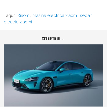
Taguri:
Xiaomi
,
masina electrica xiaomi
,
sedan
electric xiaomi
CITEŞTE ŞI...