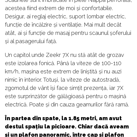
acestea fiind extrem de moi și confortabile.
Desigur, ai reglaj electric, suport lombar electric,
funcție de încălzire și ventilație. Mai mult decât
atât, ai și funcție de masaj pentru scaunul șoferului
și al pasagerului față.
Un capitol unde Zeekr 7X nu stă atât de grozav
este izolarea fonică. Până la viteze de 100-110
km/h, mașina este extrem de liniștită și nu auzi
nimic în interior. Totuși, la viteze de autostradă,
zgomotul de vânt își face simțit prezența, iar 7X
este surprinzător de gălăgioasă pentru o mașină
electrică. Poate și din cauza geamurilor fără ramă.
În partea din spate, la 1.85 metri, am avut
destul spațiu la picioare. Chiar dacă aveam
și un plafon panoramic, între cap și plafon