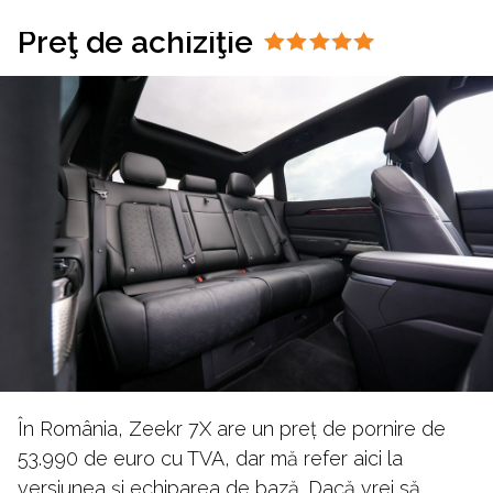
Preţ de achiziţie
În România, Zeekr 7X are un preț de pornire de
53.990 de euro cu TVA, dar mă refer aici la
versiunea și echiparea de bază. Dacă vrei să