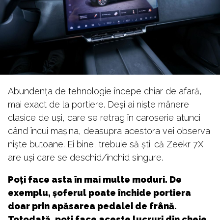
Abundența de tehnologie începe chiar de afară,
mai exact de la portiere. Deși ai niște mânere
clasice de uși, care se retrag în caroserie atunci
când încui mașina, deasupra acestora vei observa
niște butoane. Ei bine, trebuie să știi că Zeekr 7X
are uși care se deschid/închid singure.
Poți face asta în mai multe moduri. De
exemplu, șoferul poate închide portiera
doar prin apăsarea pedalei de frână.
Totodată, poți face aceste lucruri din cheie,