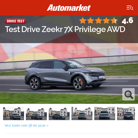
×
4.6
Test Drive Zeekr 7X Privilege AWD
Vezi toate cele 58 de poze »