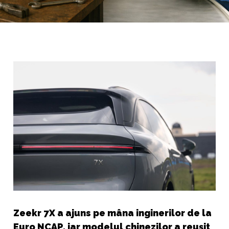
Zeekr 7X a ajuns pe mâna inginerilor de la
Euro NCAP, iar modelul chinezilor a reușit