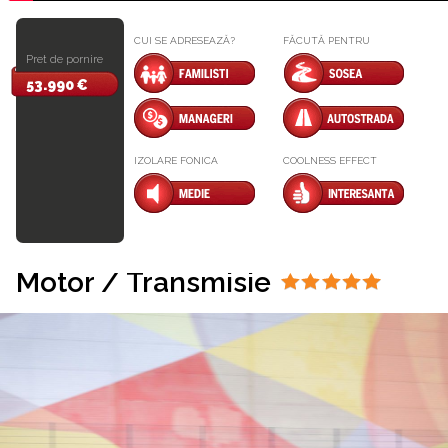
CUI SE ADRESEAZĂ?
FĂCUTĂ PENTRU
Pret de pornire
53.990 €
IZOLARE FONICA
COOLNESS EFFECT
Motor / Transmisie