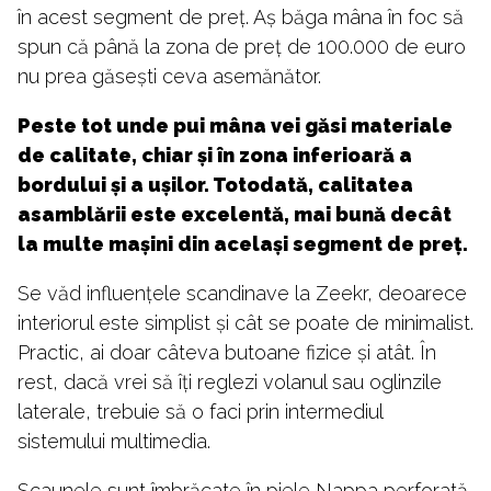
în acest segment de preț. Aș băga mâna în foc să
spun că până la zona de preț de 100.000 de euro
nu prea găsești ceva asemănător.
Peste tot unde pui mâna vei găsi materiale
de calitate, chiar și în zona inferioară a
bordului și a ușilor. Totodată, calitatea
asamblării este excelentă, mai bună decât
la multe mașini din același segment de preț.
Se văd influențele scandinave la Zeekr, deoarece
interiorul este simplist și cât se poate de minimalist.
Practic, ai doar câteva butoane fizice și atât. În
rest, dacă vrei să îți reglezi volanul sau oglinzile
laterale, trebuie să o faci prin intermediul
sistemului multimedia.
Scaunele sunt îmbrăcate în piele Nappa perforată,