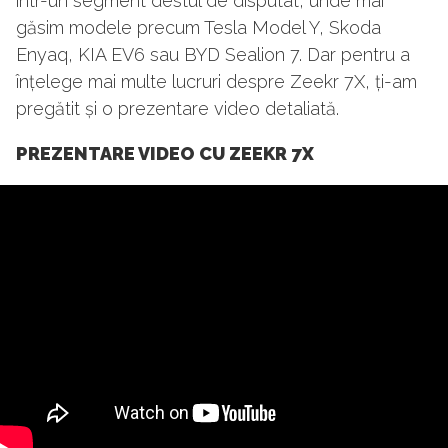
într-un segment destul de disputat, unde mai
găsim modele precum Tesla Model Y, Skoda
Enyaq, KIA EV6 sau BYD Sealion 7. Dar pentru a
înțelege mai multe lucruri despre Zeekr 7X, ți-am
pregătit și o prezentare video detaliată.
PREZENTARE VIDEO CU ZEEKR 7X