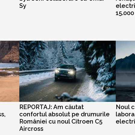
Sy
electr
15.000
REPORTAJ: Am căutat
Noul c
s,
confortul absolut pe drumurile
labora
României cu noul Citroen C5
electr
Aircross