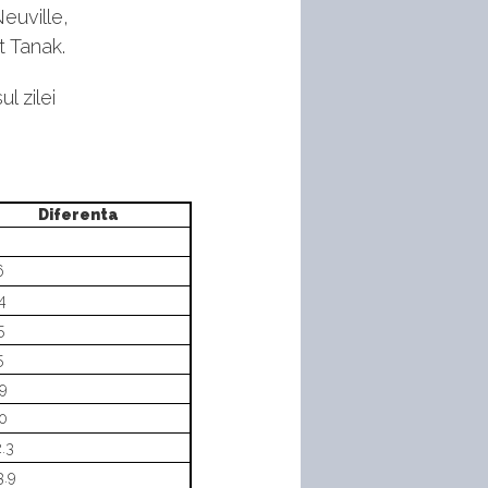
euville,
t Tanak.
l zilei
Diferenta
6
4
5
5
9
.0
2.3
3.9