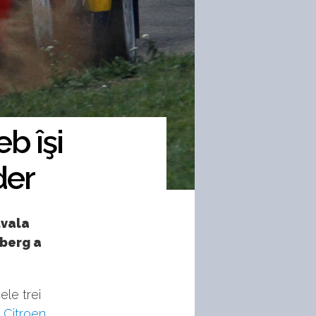
b îşi
der
tvala
lberg a
ele trei
i
Citroen