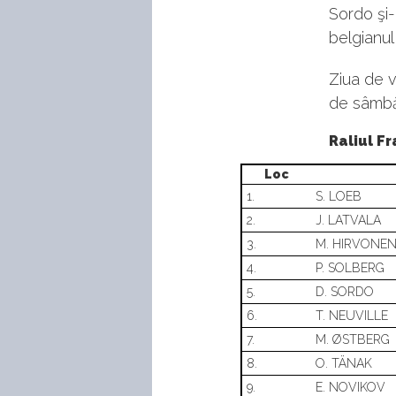
Sordo şi-
belgianul
Ziua de v
de sâmbă
Raliul F
Loc
1.
S. LOEB
2.
J. LATVALA
3.
M. HIRVONE
4.
P. SOLBERG
5.
D. SORDO
6.
T. NEUVILLE
7.
M. ØSTBERG
8.
O. TÄNAK
9.
E. NOVIKOV