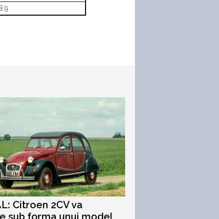
8.9
L: Citroen 2CV va
e sub forma unui model