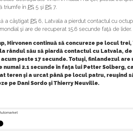
ă triumfe în
PS
5 şi
PS
7.
că a câştigat
PS
6, Latvala a pierdut contactul cu octup
ondial şi are de recuperat 15.6 secunde faţă de lider.
mp, Hirvonen continuă să concureze pe locul trei, 
la rândul său să piardă contactul cu Latvala, de 
 acum peste 17 secunde. Totuşi, finlandezul are 
 numai 2.1 secunde în faţa lui Petter Solberg, c
t teren şi a urcat până pe locul patru, reuşind s
e pe Dani Sordo şi Thierry Neuville.
Automarket