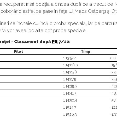
a recuperat însă poziţia a cincea după ce a trecut de N
 coborând astfel pe şase în faţa lui Mads Ostberg şi Ot
ineri se încheie cu încă o probă specială, iar pe parcursu
tă vor avea loc alte opt probe speciale.
ranţei - Clasament după
PS
7/22:
Pilot
Timp
1:13:52.4
0.0
1:14:08.0
+15.
N
1:14:25.8
+33.
1:14:27.9
+35.
1:14:39.9
+47.
1:14:41.3
+48.
1:14:50.4
+58
1:15:14.7
+1:2
1:15:26.3
+1:3