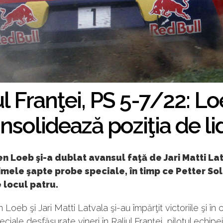
ul Franţei, PS 5-7/22: Loe
nsolidează poziţia de li
n Loeb şi-a dublat avansul faţă de Jari Matti La
mele şapte probe speciale, în timp ce Petter So
 locul patru.
Loeb şi Jari Matti Latvala şi-au împărţit victoriile şi în c
ciale desfăşurate vineri în Raliul Franţei, pilotul echipe