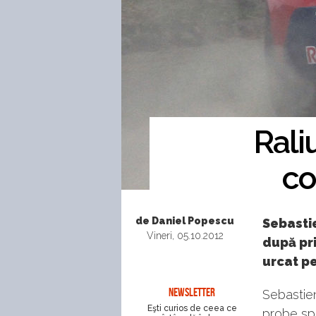
Rali
co
de Daniel Popescu
Sebastie
Vineri, 05.10.2012
după pri
urcat pe
NEWSLETTER
Sebastien 
Eşti curios de ceea ce
probe spe