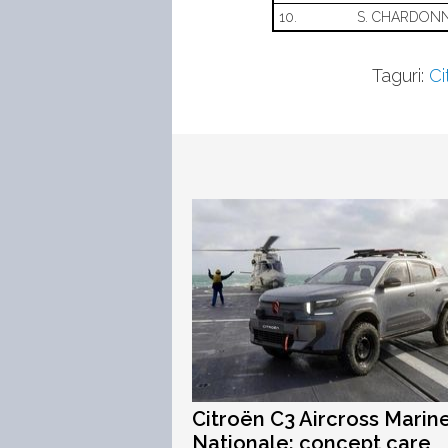
10.
S. CHARDON
Taguri:
Ci
Citroën C3 Aircross Marin
Nationale: concept care