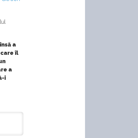
lul
însă a
care îl
un
are a
ă-i