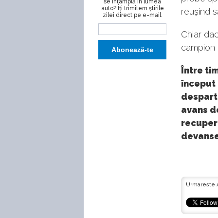
se întâmplă în lumea
auto? Îţi trimitem ştirile
reuşind s
zilei direct pe e-mail.
Chiar da
campion m
Între ti
început 
despart
avans de
recupera
devansez
Urmareste 