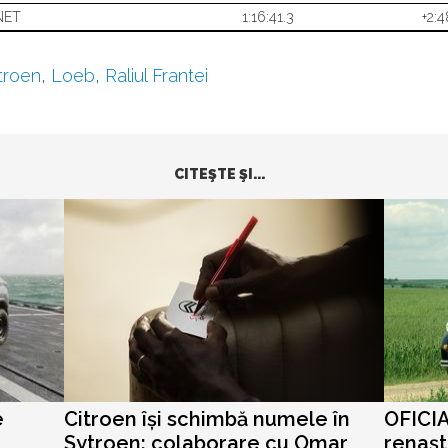
NET
1:16:41.3
+2:4
troen
,
Loeb
,
Raliul Frantei
CITEŞTE ŞI...
e
Citroen își schimbă numele în
OFICIA
Sytroen: colaborare cu Omar
renașt