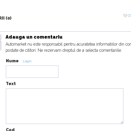
C
I (0)
Adauga un comentariu
Automarket nu este responsabil pentru acuratetea informatiilor din co
postate de cititori. Ne rezervam dreptul de a selecta comentariile.
Nume
Login
Text
Cod