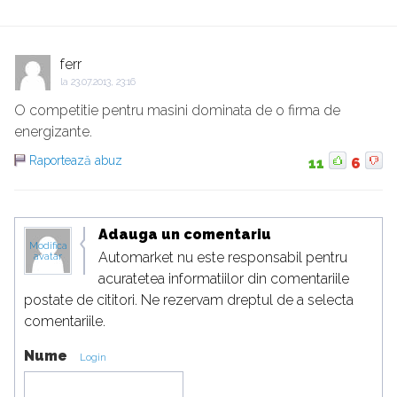
ferr
la
23.07.2013, 23:16
O competitie pentru masini dominata de o firma de
energizante.
Raportează abuz
11
6
Adauga un comentariu
Modifica
Automarket nu este responsabil pentru
avatar
acuratetea informatiilor din comentariile
postate de cititori. Ne rezervam dreptul de a selecta
comentariile.
Nume
Login