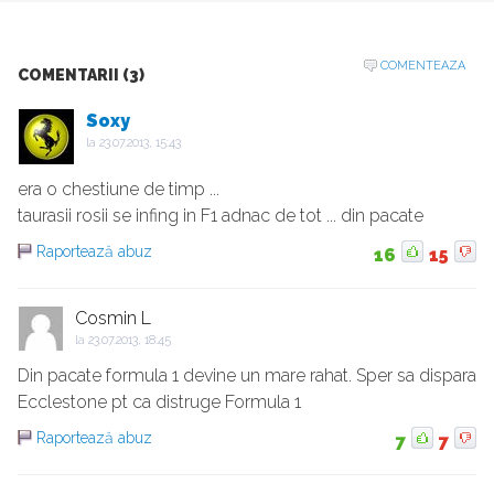
COMENTEAZA
COMENTARII (3)
Soxy
la
23.07.2013, 15:43
era o chestiune de timp ...
taurasii rosii se infing in F1 adnac de tot ... din pacate
Raportează abuz
16
15
Cosmin L
la
23.07.2013, 18:45
Din pacate formula 1 devine un mare rahat. Sper sa dispara
Ecclestone pt ca distruge Formula 1
Raportează abuz
7
7