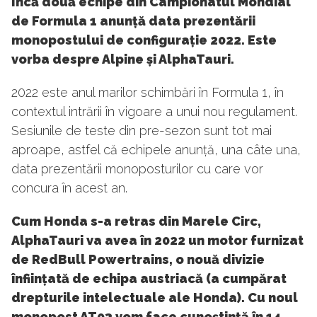
Încă două echipe din Campionatul Mondial
de Formula 1 anunță data prezentării
monopostului de configurație 2022. Este
vorba despre Alpine și AlphaTauri.
2022 este anul marilor schimbări în Formula 1, în
contextul intrării în vigoare a unui nou regulament.
Sesiunile de teste din pre-sezon sunt tot mai
aproape, astfel că echipele anunță, una câte una,
data prezentării monoposturilor cu care vor
concura în acest an.
Cum Honda s-a retras din Marele Circ,
AlphaTauri va avea în 2022 un motor furnizat
de RedBull Powertrains, o nouă divizie
înființată de echipa austriacă (a cumpărat
drepturile intelectuale ale Honda). Cu noul
monopost AT03 vom face cunoștință în 14