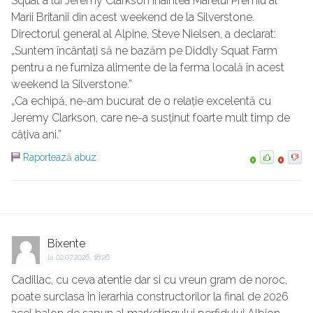
Squat a lui Jeremy Clarkson înaintea Marelui Premiu al
Marii Britanii din acest weekend de la Silverstone.
Directorul general al Alpine, Steve Nielsen, a declarat:
„Suntem încântați să ne bazăm pe Diddly Squat Farm
pentru a ne furniza alimente de la ferma locală în acest
weekend la Silverstone.”
„Ca echipă, ne-am bucurat de o relație excelentă cu
Jeremy Clarkson, care ne-a susținut foarte mult timp de
câțiva ani.”
Raportează abuz
0
0
Bixente
la
02.07.2026, 18:26
Cadillac, cu ceva atentie dar si cu vreun gram de noroc,
poate surclasa in ierarhia constructorilor la final de 2026