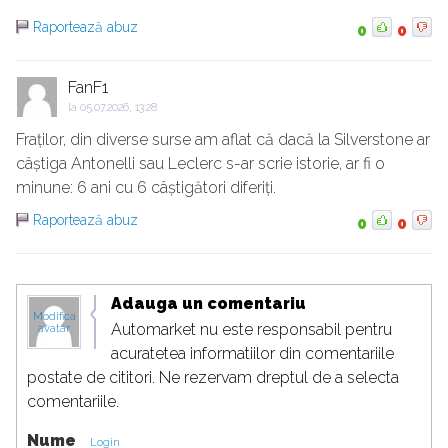
Raportează abuz
0
0
FanF1
la
05.07.2026, 13:28
Fraților, din diverse surse am aflat că dacă la Silverstone ar
câștiga Antonelli sau Leclerc s-ar scrie istorie, ar fi o
minune: 6 ani cu 6 câștigători diferiți.
Raportează abuz
0
0
Adauga un comentariu
Modifica
Automarket nu este responsabil pentru
avatar
acuratetea informatiilor din comentariile
postate de cititori. Ne rezervam dreptul de a selecta
comentariile.
Nume
Login