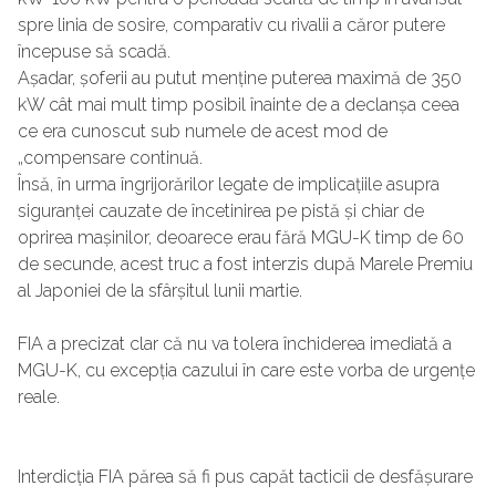
spre linia de sosire, comparativ cu rivalii a căror putere
începuse să scadă.
Așadar, șoferii au putut menține puterea maximă de 350
kW cât mai mult timp posibil înainte de a declanșa ceea
ce era cunoscut sub numele de acest mod de
„compensare continuă.
Însă, în urma îngrijorărilor legate de implicațiile asupra
siguranței cauzate de încetinirea pe pistă și chiar de
oprirea mașinilor, deoarece erau fără MGU-K timp de 60
de secunde, acest truc a fost interzis după Marele Premiu
al Japoniei de la sfârșitul lunii martie.
FIA a precizat clar că nu va tolera închiderea imediată a
MGU-K, cu excepția cazului în care este vorba de urgențe
reale.
Interdicția FIA părea să fi pus capăt tacticii de desfășurare