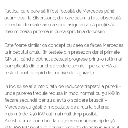
Tactica, care pare să fi fost folosită de Mercedes până
acum doar la Silverstone, dar care acum a fost observată
de echipele rivale, are ca scop asigurarea că piloții săi
maximizează puterea în cursa spre linia de sosire.
Este foarte similar ca concept cu ceea ce făcea Mercedes
la începutul anului (in testele din presezon dar si primele
GP-uri), când a obținut aceleași progrese printr-o rută mai
complicată din punct de vedere tehnic – pe care FIA ​​a
restricționat-o rapid din motive de siguranță.
În loc să se afle într-o rată de reducere treptată a puterii –
unde puterea trebuie redusă în mod normal cu 50 kW în
fiecare secundă pentru a evita o scădere bruscă –
Mercedes au găsit o modalitate de a rula la puterea
maximă de 350 kW cât mai mult timp posibil.
Acest lucru a contribuit la obținerea unui avantaj de 50
kW-100 kW pentru o perioadă scurtă de timp în avansul