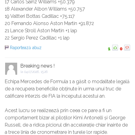
17 Carlos Sainz Williams +50.379
18 Alexander Albon Williams +50.757
19 Valtteri Bottas Cadillac +75.117
20 Fernando Alonso Aston Martin +91.872
21 Lance Stroll Aston Martin +1 lap
22 Sergio Perez Cadillac +1 lap
Raportează abuz
1
0
Breaking news !
la
04.07.2026, 15:26
Echipa Mercedes de Formula 1 a găsit o modalitate legală
de a recupera beneficiile obținute în urma unui truc de
calificare interzis de FIA ​​la începutul acestui an.
Acest lucru se realizează prin ceea ce pare a fi un
comportament bizar al piloților Kimi Antonelli și George
Russell, de a ridica piciorul din accelerație chiar înainte de
a trece linia de cronometrare în turele lor rapide.