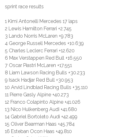
sprint race results
1 Kimi Antonelli Mercedes 17 laps
2 Lewis Hamilton Ferrari +2.745
3 Lando Norris McLaren +9.783
4 George Russell Mercedes +10.639
5 Charles Leclerc Ferrari +12.620
6 Max Verstappen Red Bull +16.550
7 Oscar Piastri McLaren +17.551
8 Liam Lawson Racing Bulls +30.233
9 Isack Hadjar Red Bull +30.953
10 Arvid Lindblad Racing Bulls +35.110
11 Pierre Gasly Alpine +40.273
12 Franco Colapinto Alpine +41.026
13 Nico Hulkenberg Audi +41.680
14 Gabriel Bortoleto Audi +42.499
15 Oliver Bearman Haas +45.784
16 Esteban Ocon Haas +49.810