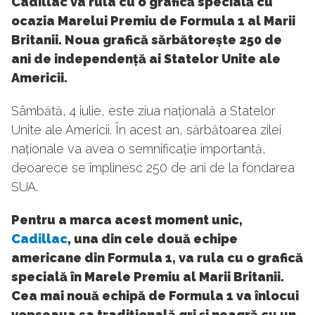
Cadillac va rula cu o grafică specială cu
ocazia Marelui Premiu de Formula 1 al Marii
Britanii. Noua grafică sărbătorește 250 de
ani de independență ai Statelor Unite ale
Americii.
Sâmbătă, 4 iulie, este ziua națională a Statelor
Unite ale Americii. În acest an, sărbătoarea zilei
naționale va avea o semnificație importantă,
deoarece se împlinesc 250 de ani de la fondarea
SUA.
Pentru a marca acest moment unic,
Cadillac
, una din cele două echipe
americane din Formula 1, va rula cu o grafică
specială în Marele Premiu al Marii Britanii.
Cea mai nouă echipă de Formula 1 va înlocui
vopseaua sa tradițională gri și neagră cu un