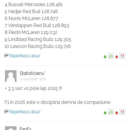
4 Russell Mercedes 1:28.481
5 Hadjar Red Bull 1:28.746
6 Norris McLaren 1:28.877
7 Verstappen Red Bull 1:28.893
8 Piastri McLaren 1:29.032
9 Lindblad Racing Bulls 1:29.305
10 Lawson Racing Bulls 1:29.716
Raportează abuz
0
0
Statisticianu'
la
04.07.2026, 19:30
+ 3.3 sec vs pole lap 2025 !!!
F1 in 2026 este o disciplina demna de compasiune.
Raportează abuz
0
0
FanF1