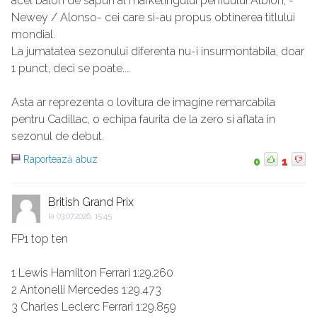
acel balon de sapun al marketingului perfidului Albion, -
Newey / Alonso- cei care si-au propus obtinerea titlului
mondial.
La jumatatea sezonului diferenta nu-i insurmontabila, doar
1 punct, deci se poate....
Asta ar reprezenta o lovitura de imagine remarcabila
pentru Cadillac, o echipa faurita de la zero si aflata in
sezonul de debut.
Raportează abuz
0
1
British Grand Prix
la
03.07.2026, 15:45
FP1 top ten
1 Lewis Hamilton Ferrari 1:29.260
2 Antonelli Mercedes 1:29.473
3 Charles Leclerc Ferrari 1:29.859