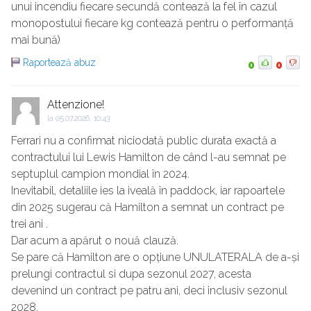
unui incendiu fiecare secundă contează la fel în cazul
monopostului fiecare kg contează pentru o performanță
mai bună)
Raportează abuz
0
0
Attenzione!
la
05.07.2026, 10:43
Ferrari nu a confirmat niciodată public durata exactă a
contractului lui Lewis Hamilton de când l-au semnat pe
septuplul campion mondial în 2024.
Inevitabil, detaliile ies la iveală în paddock, iar rapoartele
din 2025 sugerau că Hamilton a semnat un contract pe
trei ani .
Dar acum a apărut o nouă clauză.
Se pare că Hamilton are o opțiune UNULATERALA de a-și
prelungi contractul si dupa sezonul 2027, acesta
devenind un contract pe patru ani, deci inclusiv sezonul
2028.