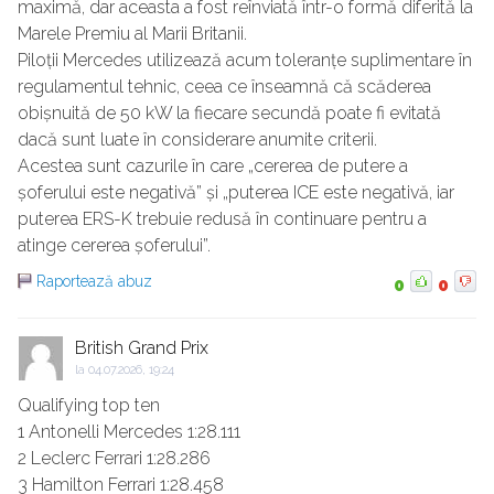
maximă, dar aceasta a fost reînviată într-o formă diferită la
Marele Premiu al Marii Britanii.
Piloții Mercedes utilizează acum toleranțe suplimentare în
regulamentul tehnic, ceea ce înseamnă că scăderea
obișnuită de 50 kW la fiecare secundă poate fi evitată
dacă sunt luate în considerare anumite criterii.
Acestea sunt cazurile în care „cererea de putere a
șoferului este negativă” și „puterea ICE este negativă, iar
puterea ERS-K trebuie redusă în continuare pentru a
atinge cererea șoferului”.
Raportează abuz
0
0
British Grand Prix
la
04.07.2026, 19:24
Qualifying top ten
1 Antonelli Mercedes 1:28.111
2 Leclerc Ferrari 1:28.286
3 Hamilton Ferrari 1:28.458