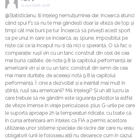
la
04.07.2026, 20:28
@Statisticianu, îți înțeleg nemulțumirea dar, încearcă atunci
când spui F1 să nu te mai gândești doar la viteză de top și
timpi cât mai buni pe tur. Încearcă să privești acest sport
ca pe unul în care se încearcă, aș spune, imposibilul pe
niște căi ce la început nu-ți dă nici o speranță. O să fac o
comparație: rușii vin cu un tanc construit din oțel de cea
mai bună calitate, de nota 9.8 la capitolul performanță iar
americanii vin și ei cu un tanc construit din lemn de cea
mai mare duritate, de aceeași notă 9.8 la capitolul
performanță. Î: cine a dezvoltat și a înaintat mai mult în
știință, rușii sau americanii? Mă înțelegi? Și un alt lucru la
care trebuie să ne gândim este siguranța piloților la astfel
de viteze imense în viraje periculoase, plus G-urile pe care
le suportă aproape 2h la temperaturi ridicate, cu toate că
în cursa anterioară am înțeles că FIA a permis acestora
utilizarea unor sisteme speciale de răcire dar care nu erau
obligatorii (unii le foloseau alții nu deoarece cum în cazul