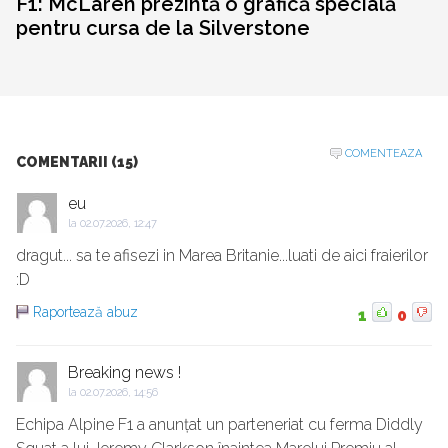
F1: McLaren prezintă o grafică specială
pentru cursa de la Silverstone
COMENTEAZA
COMENTARII (15)
eu
la
02.07.2026, 12:47
dragut... sa te afisezi in Marea Britanie...luati de aici fraierilor
:D
Raportează abuz
1
0
Breaking news !
la
02.07.2026, 14:56
Echipa Alpine F1 a anunțat un parteneriat cu ferma Diddly