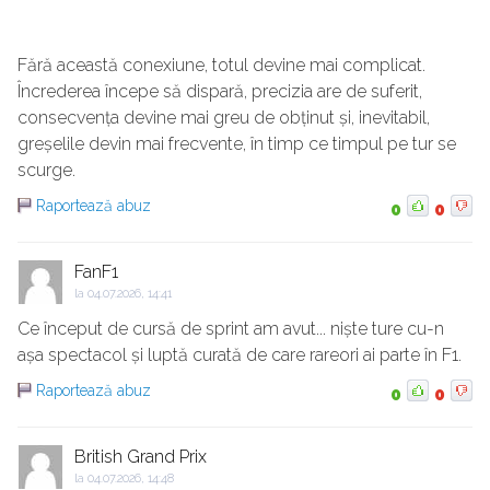
Fără această conexiune, totul devine mai complicat.
Încrederea începe să dispară, precizia are de suferit,
consecvența devine mai greu de obținut și, inevitabil,
greșelile devin mai frecvente, în timp ce timpul pe tur se
scurge.
Raportează abuz
0
0
FanF1
la
04.07.2026, 14:41
Ce început de cursă de sprint am avut... niște ture cu-n
așa spectacol și luptă curată de care rareori ai parte în F1.
Raportează abuz
0
0
British Grand Prix
la
04.07.2026, 14:48