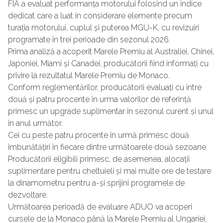
FIA a evaluat performanța motorului folosind un indice
dedicat care a luat în considerare elemente precum
turația motorului, cuplul și puterea MGU-K, cu revizuiri
programate în trei perioade din sezonul 2026.
Prima analiză a acoperit Marele Premiu al Australiei, Chinei,
Japoniei, Miami și Canadei, producătorii fiind informați cu
privire la rezultatul Marele Premiu de Monaco.
Conform reglementărilor, producătorii evaluați cu între
două și patru procente în urma valorilor de referință
primesc un upgrade suplimentar în sezonul curent și unul
în anul următor.
Cei cu peste patru procente în urmă primesc două
îmbunătățiri în fiecare dintre următoarele două sezoane.
Producătorii eligibili primesc, de asemenea, alocații
suplimentare pentru cheltuieli și mai multe ore de testare
la dinamometru pentru a-și sprijini programele de
dezvoltare.
Următoarea perioadă de evaluare ADUO va acoperi
cursele de la Monaco până la Marele Premiu al Ungariei,