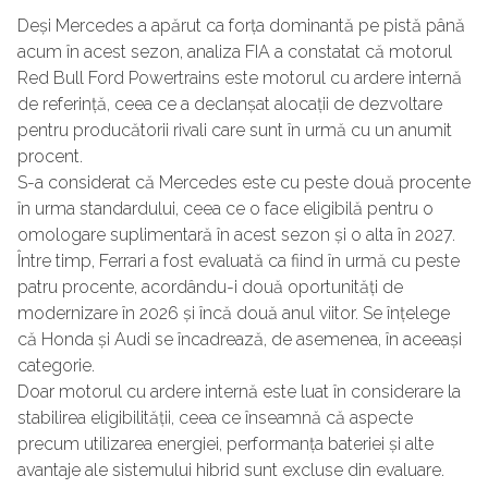
Deși Mercedes a apărut ca forța dominantă pe pistă până
acum în acest sezon, analiza FIA a constatat că motorul
Red Bull Ford Powertrains este motorul cu ardere internă
de referință, ceea ce a declanșat alocații de dezvoltare
pentru producătorii rivali care sunt în urmă cu un anumit
procent.
S-a considerat că Mercedes este cu peste două procente
în urma standardului, ceea ce o face eligibilă pentru o
omologare suplimentară în acest sezon și o alta în 2027.
Între timp, Ferrari a fost evaluată ca fiind în urmă cu peste
patru procente, acordându-i două oportunități de
modernizare în 2026 și încă două anul viitor. Se înțelege
că Honda și Audi se încadrează, de asemenea, în aceeași
categorie.
Doar motorul cu ardere internă este luat în considerare la
stabilirea eligibilității, ceea ce înseamnă că aspecte
precum utilizarea energiei, performanța bateriei și alte
avantaje ale sistemului hibrid sunt excluse din evaluare.