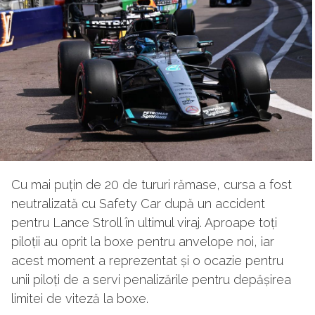
Cu mai puțin de 20 de tururi rămase, cursa a fost
neutralizată cu Safety Car după un accident
pentru Lance Stroll în ultimul viraj. Aproape toți
piloții au oprit la boxe pentru anvelope noi, iar
acest moment a reprezentat și o ocazie pentru
unii piloți de a servi penalizările pentru depășirea
limitei de viteză la boxe.