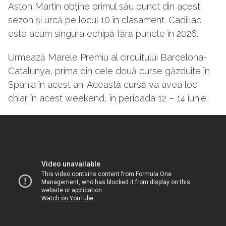
Aston Martin obține primul său punct din acest
sezon și urcă pe locul 10 în clasament. Cadillac
este acum singura echipă fără puncte în 2026.
Urmează Marele Premiu al circuitului Barcelona-
Catalunya, prima din cele două curse găzduite în
Spania în acest an. Această cursă va avea loc
chiar în acest weekend, în perioada 12 – 14 iunie.