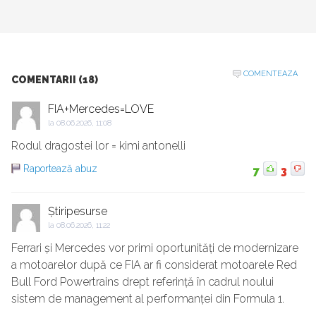
COMENTEAZA
COMENTARII (18)
FIA+Mercedes=LOVE
la
08.06.2026, 11:08
Rodul dragostei lor = kimi antonelli
Raportează abuz
7
3
Știripesurse
la
08.06.2026, 11:22
Ferrari și Mercedes vor primi oportunități de modernizare
a motoarelor după ce FIA ​​ar fi considerat motoarele Red
Bull Ford Powertrains drept referință în cadrul noului
sistem de management al performanței din Formula 1.