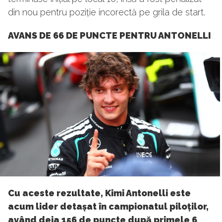
din nou pentru poziție incorectă pe grila de start.
AVANS DE 66 DE PUNCTE PENTRU ANTONELLI
Cu aceste rezultate, Kimi Antonelli este
acum lider detașat în campionatul piloților,
având deja 156 de puncte după primele 6