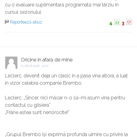
cu o evaluare suplimentară programată mai târziu în
cursul sezonului.
Raportează abuz
4
3
Oricine în afară de mine
la
08.06.2026, 12:07
Leclerc, devenit deja un clasic in a pasa vina altora, a luat
in vizor celebra companie Brembo.
Leclerc: „Sincer, nici măcar n-o să-mi asum vina pentru
contactul cu glisiera”
„Frâne astea sunt nenorocite!”
„Grupul Brembo își exprimă profunda uimire cu privire la