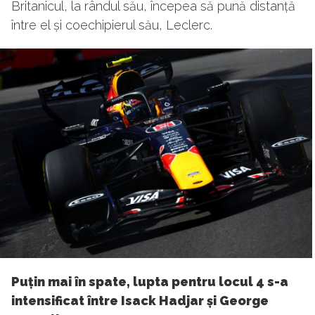
Britanicul, la rândul său, începea să pună distanță
între el și coechipierul său, Leclerc.
Puțin mai în spate, lupta pentru locul 4 s-a
intensificat între Isack Hadjar și George