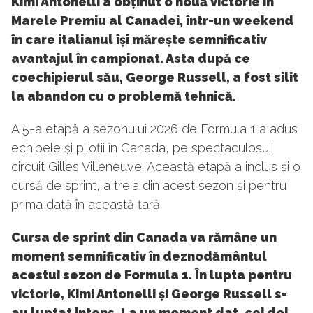
Kimi Antonelli a obținut o nouă victorie în
Marele Premiu al Canadei, într-un weekend
în care italianul își mărește semnificativ
avantajul în campionat. Asta după ce
coechipierul său, George Russell, a fost silit
la abandon cu o problemă tehnică.
A 5-a etapă a sezonului 2026 de Formula 1 a adus
echipele și piloții în Canada, pe spectaculosul
circuit Gilles Villeneuve. Această etapă a inclus și o
cursă de sprint, a treia din acest sezon și pentru
prima dată în această țară.
Cursa de sprint din Canada va rămâne un
moment semnificativ în deznodământul
acestui sezon de Formula 1. În lupta pentru
victorie, Kimi Antonelli și George Russell s-
au luptat intens. La un moment dat, cei doi