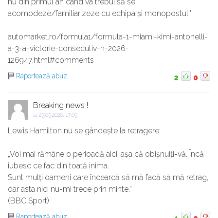
nu din primul an când va trebui să se
acomodeze/familiarizeze cu echipa și monopostul."
automarket.ro/formula1/formula-1-miami-kimi-antonelli-
a-3-a-victorie-consecutiv-n-2026-
126947.html#comments
Raportează abuz
2
0
Breaking news !
la
25.05.2026, 17:09
Lewis Hamilton nu se gândește la retragere:
„Voi mai rămâne o perioadă aici, așa că obișnuiți-vă. Încă
iubesc ce fac din toată inima.
Sunt mulți oameni care încearcă să mă facă să mă retrag,
dar asta nici nu-mi trece prin minte.”
(BBC Sport)
Raportează abuz