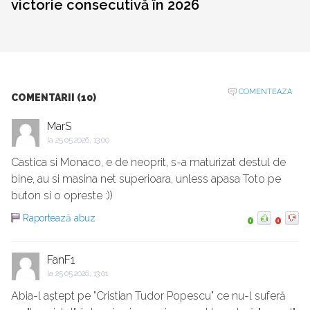
victorie consecutivă în 2026
COMENTEAZA
COMENTARII (10)
MarS
la
25.05.2026, 13:00
Castica si Monaco, e de neoprit, s-a maturizat destul de
bine, au si masina net superioara, unless apasa Toto pe
buton si o opreste :))
Raportează abuz
0
0
FanF1
la
25.05.2026, 13:01
Abia-l aștept pe "Cristian Tudor Popescu" ce nu-l suferă