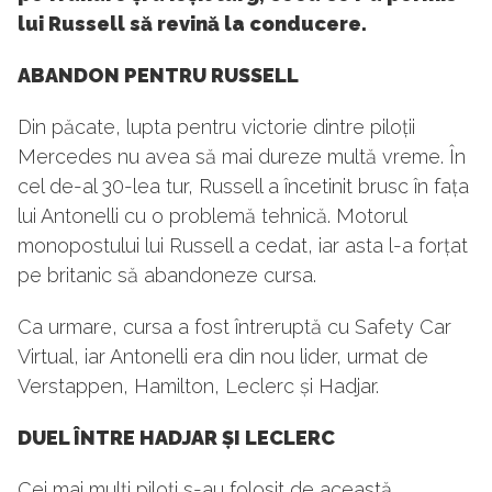
lui Russell să revină la conducere.
ABANDON PENTRU RUSSELL
Din păcate, lupta pentru victorie dintre piloții
Mercedes nu avea să mai dureze multă vreme. În
cel de-al 30-lea tur, Russell a încetinit brusc în fața
lui Antonelli cu o problemă tehnică. Motorul
monopostului lui Russell a cedat, iar asta l-a forțat
pe britanic să abandoneze cursa.
Ca urmare, cursa a fost întreruptă cu Safety Car
Virtual, iar Antonelli era din nou lider, urmat de
Verstappen, Hamilton, Leclerc și Hadjar.
DUEL ÎNTRE HADJAR ȘI LECLERC
Cei mai mulți piloți s-au folosit de această