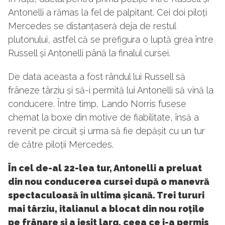
Antonelli a rămas la fel de palpitant. Cei doi piloți
Mercedes se distanțaseră deja de restul
plutonului, astfel că se prefigura o luptă grea între
Russell și Antonelli până la finalul cursei.
De data aceasta a fost rândul lui Russell să
frâneze târziu și să-i permită lui Antonelli să vină la
conducere. Între timp, Lando Norris fusese
chemat la boxe din motive de fiabilitate, însă a
revenit pe circuit și urma să fie depășit cu un tur
de către piloții Mercedes.
În cel de-al 22-lea tur, Antonelli a preluat
din nou conducerea cursei după o manevră
spectaculoasă în ultima șicană. Trei tururi
mai târziu, italianul a blocat din nou roțile
pe frânare și a ieșit larg, ceea ce i-a permis