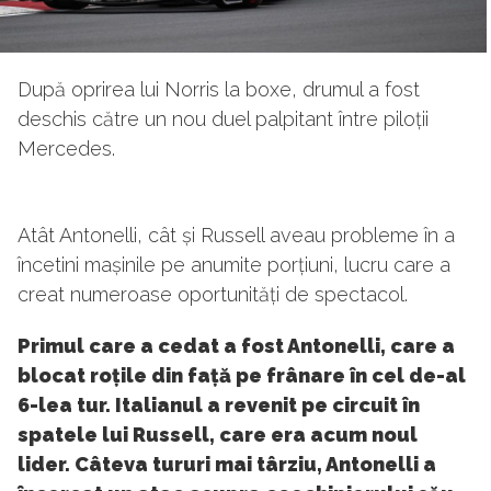
După oprirea lui Norris la boxe, drumul a fost
deschis către un nou duel palpitant între piloții
Mercedes.
Atât Antonelli, cât și Russell aveau probleme în a
încetini mașinile pe anumite porțiuni, lucru care a
creat numeroase oportunități de spectacol.
Primul care a cedat a fost Antonelli, care a
blocat roțile din față pe frânare în cel de-al
6-lea tur. Italianul a revenit pe circuit în
spatele lui Russell, care era acum noul
lider. Câteva tururi mai târziu, Antonelli a