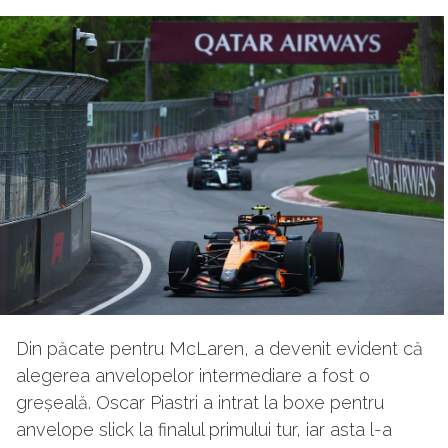
Din păcate pentru McLaren, a devenit evident că
alegerea anvelopelor intermediare a fost o
greșeală. Oscar Piastri a intrat la boxe pentru
anvelope slick la finalul primului tur, iar asta l-a