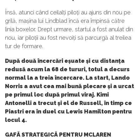
Însă, atunci când ceilalți piloți au ajuns din nou pe
grilă, mașina lui Lindblad încă era împinsă către
linia boxelor. Drept urmare, startul a fost anulat din
nou, iar piloții au fost nevoiți să parcurgă al treilea
tur de formare.
După două încercări eșuate și cu distanța
redusă acum la 68 de tururi, totul a decurs
normal la a treia încercare. La start, Lando
Norris a avut cea mai bună plecare și a urcat
pe primul loc după primul viraj. Kimi
Antonelli a trecut și el de Russell, în timp ce
Piastri era în duel cu Lewis Hamilton pentru
locul 4.
GAFĂ STRATEGICĂ PENTRU MCLAREN