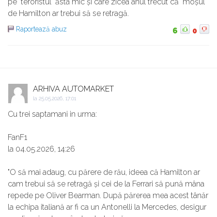
pe "teroristul" ăsta mic și care zicea anul trecut că "moșul"
de Hamilton ar trebui să se retragă.
Raportează abuz
6
0
ARHIVA AUTOMARKET
la
25.05.2026, 17:01
Cu trei saptamani in urma:
FanF1
la 04.05.2026, 14:26
"O să mai adaug, cu părere de rău, ideea că Hamilton ar
cam trebui să se retragă și cei de la Ferrari să pună mâna
repede pe Oliver Bearman. După părerea mea acest tânăr
la echipa italiană ar fi ca un Antonelli la Mercedes, desigur