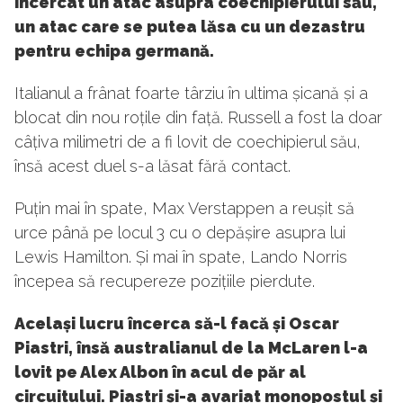
încercat un atac asupra coechipierului său,
un atac care se putea lăsa cu un dezastru
pentru echipa germană.
Italianul a frânat foarte târziu în ultima șicană și a
blocat din nou roțile din față. Russell a fost la doar
câțiva milimetri de a fi lovit de coechipierul său,
însă acest duel s-a lăsat fără contact.
Puțin mai în spate, Max Verstappen a reușit să
urce până pe locul 3 cu o depășire asupra lui
Lewis Hamilton. Și mai în spate, Lando Norris
începea să recupereze pozițiile pierdute.
Același lucru încerca să-l facă și Oscar
Piastri, însă australianul de la McLaren l-a
lovit pe Alex Albon în acul de păr al
circuitului. Piastri și-a avariat monopostul și