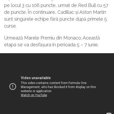
pe locul 3 cu 106 puncte, urmat de Red Bull cu 57
de puncte. În continuare, Cadillac și Aston Martin
sunt singurele echipe fără puncte după primele 5
curse.
Urmează Marele Premiu din Monaco. Această
etapă se va desfășura în perioada 5 – 7 iunie.