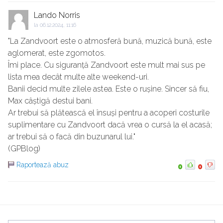
Lando Norris
la
06.12.2024, 11:16
"La Zandvoort este o atmosferă bună, muzică bună, este
aglomerat, este zgomotos.
Îmi place. Cu siguranță Zandvoort este mult mai sus pe
lista mea decât multe alte weekend-uri.
Banii decid multe zilele astea. Este o rușine. Sincer să fiu,
Max câștigă destui bani.
Ar trebui să plătească el însuși pentru a acoperi costurile
suplimentare cu Zandvoort dacă vrea o cursă la el acasă;
ar trebui să o facă din buzunarul lui."
(GPBlog)
Raportează abuz
0
0