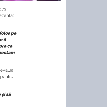
edes
rezentat
folos pe
 îl
spre ce
spectam
 evalua
 pentru
 și să