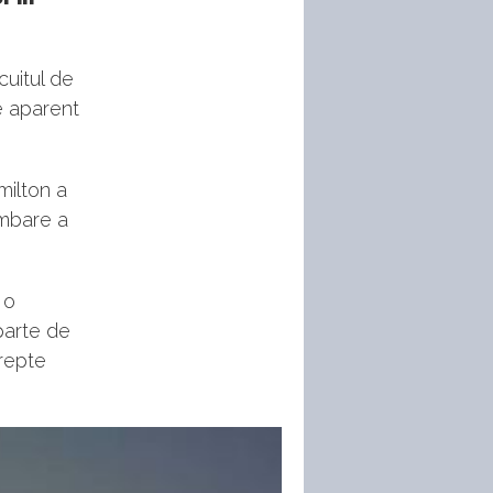
cuitul de
e aparent
ilton a
imbare a
 o
parte de
drepte