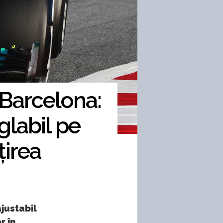
 Barcelona:
glabil pe
irea
justabil
r în