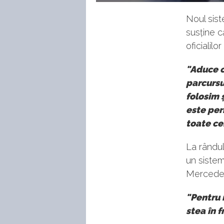
Noul sist
susține c
oficialilor
"Aduce o
parcursu
folosim 
este per
toate ce
La rândul
un siste
Mercede
"Pentru 
stea în f