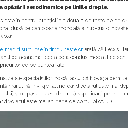
i a apăsării aerodinamice pe liniile drepte.
este în centrul atenției în a doua zi de teste de pe cir
lona, după ce campioana mondială a introdus o inovați
 volan.
e imagini surprinse în timpul testelor
arată că Lewis Ham
olanul pe adâncime, ceea ce a condus imediat la o sch
 pneurilor de pe puntea față.
nalize ale specialiștilor indică faptul că inovația permite
ță mai bună în viraje (atunci când volanul este mai de
lotului) și o apăsare aerodinamică superioară pe liniile 
ând volanul este mai aproape de corpul pilotului).