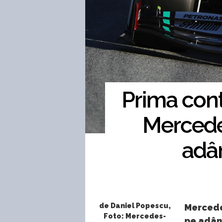
Prima cont
Mercedes
adâ
de Daniel Popescu,
Mercedes
Foto: Mercedes-
pe adân