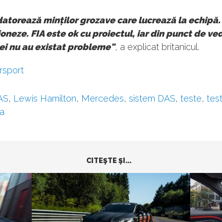
datorează minților grozave care lucrează la echipă
ioneze. FIA este ok cu proiectul, iar din punct de ve
ei nu au existat probleme"
, a explicat britanicul.
rsport
AS
,
Lewis Hamilton
,
Mercedes
,
sistem DAS
,
teste
,
tes
a
CITEŞTE ŞI...