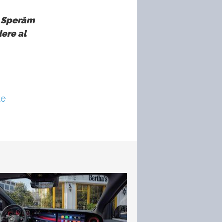
. Sperăm
dere al
te