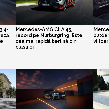
3 4-
Mercedes-AMG CLA 45,
Merce
bază
record pe Nurburgring. Este
butoan
ie
cea mai rapidă berlină din
viitoa
clasa ei