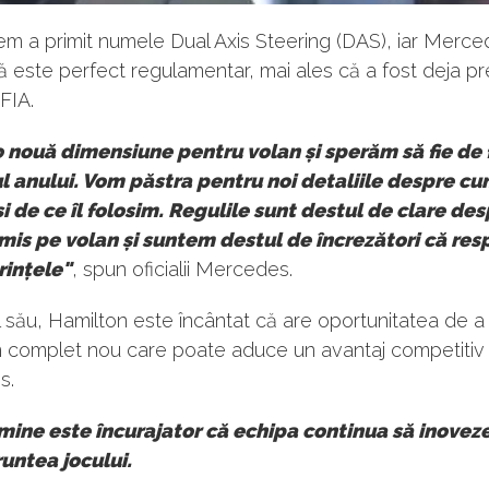
em a primit numele Dual Axis Steering (DAS), iar Merc
ă este perfect regulamentar, mai ales că a fost deja p
 FIA.
 nouă dimensiune pentru volan și sperăm să fie de 
l anului. Vom păstra pentru noi detaliile despre cum
și de ce îl folosim. Regulile sunt destul de clare de
mis pe volan și suntem destul de încrezători că re
rințele"
, spun oficialii Mercedes.
 său, Hamilton este încântat că are oportunitatea de a
m complet nou care poate aduce un avantaj competitiv
s.
mine este încurajator că echipa continua să inoveze
runtea jocului.