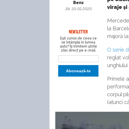
Benz
viraje ș
Joi, 20.02.2020
Mercedes 
la Barce
NEWSLETTER
majoră la
Eşti curios de ceea ce
se întâmplă în lumea
auto? Îţi trimitem ştirile
O serie d
zilei direct pe e-mail.
reglat v
unghiului
Primele a
performan
corpul pi
(atunci c