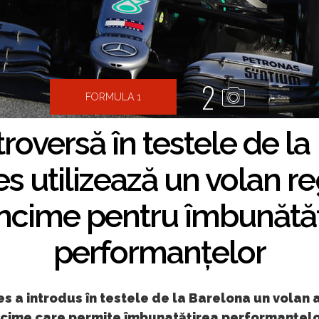
2
FORMULA 1
roversă în testele de la
 utilizează un volan re
ncime pentru îmbunătăț
performanțelor
 a introdus în testele de la Barelona un volan a
cime care permite îmbunatățirea performanțelo