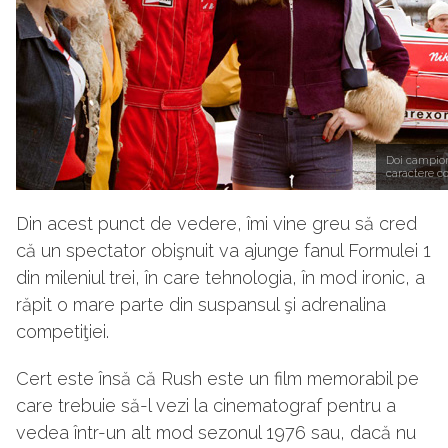
Doi campion
caractere co
Din acest punct de vedere, îmi vine greu să cred
că un spectator obişnuit va ajunge fanul Formulei 1
din mileniul trei, în care tehnologia, în mod ironic, a
răpit o mare parte din suspansul şi adrenalina
competiţiei.
Cert este însă că Rush este un film memorabil pe
care trebuie să-l vezi la cinematograf pentru a
vedea într-un alt mod sezonul 1976 sau, dacă nu