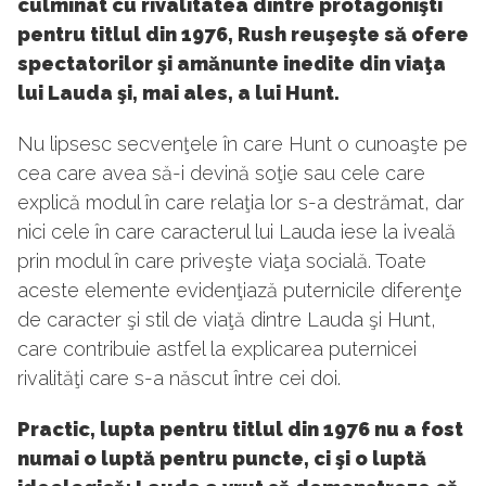
culminat cu rivalitatea dintre protagonişti
pentru titlul din 1976, Rush reuşeşte să ofere
spectatorilor şi amănunte inedite din viaţa
lui Lauda şi, mai ales, a lui Hunt.
Nu lipsesc secvenţele în care Hunt o cunoaşte pe
cea care avea să-i devină soţie sau cele care
explică modul în care relaţia lor s-a destrămat, dar
nici cele în care caracterul lui Lauda iese la iveală
prin modul în care priveşte viaţa socială. Toate
aceste elemente evidenţiază puternicile diferenţe
de caracter şi stil de viaţă dintre Lauda şi Hunt,
care contribuie astfel la explicarea puternicei
rivalităţi care s-a născut între cei doi.
Practic, lupta pentru titlul din 1976 nu a fost
numai o luptă pentru puncte, ci şi o luptă