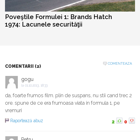
Poveştile Formulei 1: Brands Hatch
1974: Lacunele securităţii
COMENTEAZA
COMENTARII (2)
gogu
la
01.10.2013, 18:33
da, foarte frumos film. plin de suspans, nu stii cand trec 2
ore. spune de ce era frumoasa viata in formula 1, pe
vremuri
Raportează abuz
2
0
Petru