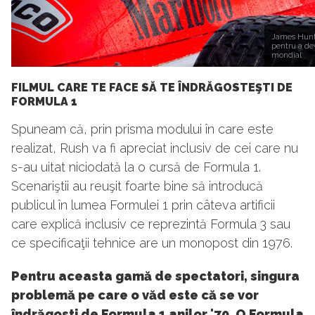
James Hunt 
pentru a d
mondial
FILMUL CARE TE FACE SĂ TE ÎNDRĂGOSTEŞTI DE
FORMULA 1
Spuneam că, prin prisma modului în care este
realizat, Rush va fi apreciat inclusiv de cei care nu
s-au uitat niciodată la o cursă de Formula 1.
Scenariştii au reuşit foarte bine să introducă
publicul în lumea Formulei 1 prin câteva artificii
care explică inclusiv ce reprezintă Formula 3 sau
ce specificaţii tehnice are un monopost din 1976.
Pentru aceasta gamă de spectatori, singura
problemă pe care o văd este că se vor
îndrăgosti de Formula 1 anilor '70. O Formula