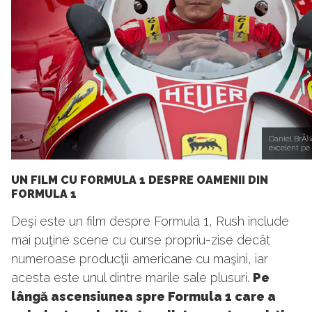
Daniel BrÃ¼h
excelent pe
UN FILM CU FORMULA 1 DESPRE OAMENII DIN
FORMULA 1
Deşi este un film despre Formula 1, Rush include
mai puţine scene cu curse propriu-zise decât
numeroase producţii americane cu maşini, iar
acesta este unul dintre marile sale plusuri.
Pe
lângă ascensiunea spre Formula 1 care a