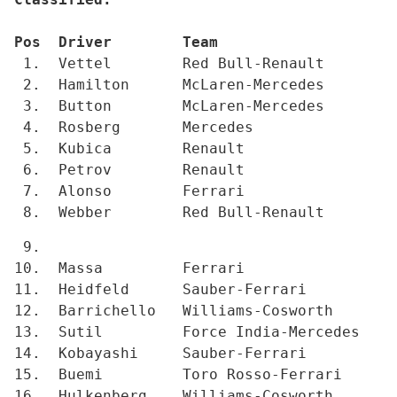
Pos  Driver        Team                    
 1.  Vettel        Red Bull-Renault        
 2.  Hamilton      McLaren-Mercedes        
 3.  Button        McLaren-Mercedes        
 4.  Rosberg       Mercedes                
 5.  Kubica        Renault                 
 6.  Petrov        Renault                 
 7.  Alonso        Ferrari                 
 8.  Webber        Red Bull-Renault        
 9. 
10.  Massa         Ferrari                 
11.  Heidfeld      Sauber-Ferrari          
12.  Barrichello   Williams-Cosworth       
13.  Sutil         Force India-Mercedes    
14.  Kobayashi     Sauber-Ferrari          
15.  Buemi         Toro Rosso-Ferrari      
16.  Hulkenberg    Williams-Cosworth       