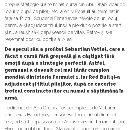
propria strategie şi a terminat cursa din Abu Dhabi doar pe
locul 7, după ce piloţii McLaren şi Renault au terminat în
faţa sa. Pilotul Scuderiei Ferrari avea nevoie de un loc 4
pentru a-şi adjudeca titlul, însă a pierdut o poziţie la start
şi nu a reuşit să-l depăşească pe Vitaly Petrov şi s-a
resemnat doar cu poziţia a 7-lea.
De eşecul său a profitat Sebastian Vettel, care a
făcut o cursă fără greşeală şi a câştigat fără
emoţii după o strategie perfectă. Astfel,
germanul a devenit cel mai tânăr campion
mondial din istoria Formulei 1, iar Red Bull şi-a
adjudecat şi titlul piloţilor, după ce cucerise
trofeul constructorilor cu numai o săptămână în
urmă.
Podiumul din Abu Dhabi a fost completat de McLaren
prin Lewis Hamilton şi Jenson Button, ultimul dintre ei
reuşind să-l depăşească pe Alonso la start. La rândul său,
Hamilton a obţinut locul 2 la capătul unei curse în care a