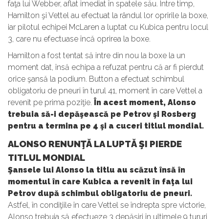
faţa lui Webber, aflat imediat în spatele său. Între timp,
Hamilton şi Vettel au efectuat la rândul lor opririle la boxe,
iar pilotul echipei McLaren a luptat cu Kubica pentru locul
3, care nu efectuase încă oprirea la boxe.
Hamilton a fost tentat să intre din nou la boxe la un
moment dat, însă echipa a refuzat pentru că ar fi pierdut
orice şansă la podium. Button a efectuat schimbul
obligatoriu de pneuri în turul 41, moment în care Vettel a
revenit pe prima poziţie.
În acest moment, Alonso
trebuia să-i depăşească pe Petrov şi Rosberg
pentru a termina pe 4 şi a cuceri titlul mondial.
ALONSO RENUNŢĂ LA LUPTĂ ŞI PIERDE
TITLUL MONDIAL
Şansele lui Alonso la titlu au scăzut însă în
momentul în care Kubica a revenit în faţa lui
Petrov după schimbul obligatoriu de pneuri.
Astfel, în condiţiile în care Vettel se îndrepta spre victorie,
Alonso trebuia să efectueze 3 depăşiri în ultimele 9 tururi