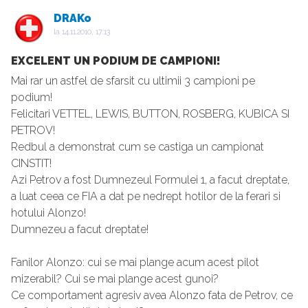
DRAKo
la
14.11.2010, 17:13
EXCELENT UN PODIUM DE CAMPIONI!
Mai rar un astfel de sfarsit cu ultimii 3 campioni pe
podium!
Felicitari VETTEL, LEWIS, BUTTON, ROSBERG, KUBICA SI
PETROV!
Redbul a demonstrat cum se castiga un campionat
CINSTIT!
Azi Petrov a fost Dumnezeul Formulei 1, a facut dreptate,
a luat ceea ce FIA a dat pe nedrept hotilor de la ferari si
hotului Alonzo!
Dumnezeu a facut dreptate!
Fanilor Alonzo: cui se mai plange acum acest pilot
mizerabil? Cui se mai plange acest gunoi?
Ce comportament agresiv avea Alonzo fata de Petrov, ce