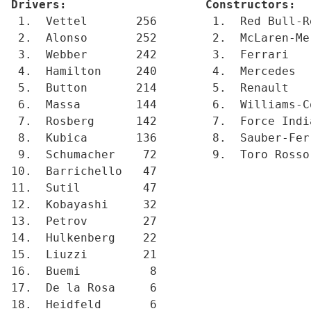
Drivers:                    Constructors:  
 1.  Vettel       256        1.  Red Bull-R
 2.  Alonso       252        2.  McLaren-Me
 3.  Webber       242        3.  Ferrari   
 4.  Hamilton     240        4.  Mercedes  
 5.  Button       214        5.  Renault   
 6.  Massa        144        6.  Williams-C
 7.  Rosberg      142        7.  Force Indi
 8.  Kubica       136        8.  Sauber-Fer
 9.  Schumacher    72        9.  Toro Rosso
10.  Barrichello   47       
11.  Sutil         47       
12.  Kobayashi     32       
13.  Petrov        27       
14.  Hulkenberg    22       
15.  Liuzzi        21       
16.  Buemi          8       
17.  De la Rosa     6       
18.  Heidfeld       6       