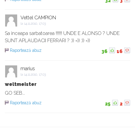
32
3
Vettel CAMPION
la
14.11.2010, 17:03
Sa inceapa sarbatoarea !!!!!!! UNDE E ALONSO ? UNDE
SUNT APLAUDACII FERRARI ? :)) =)) :)) =))
Raportează abuz
36
16
marius
la
14.11.2010, 17:03
weltmeister
GO SEB...
Raportează abuz
25
2