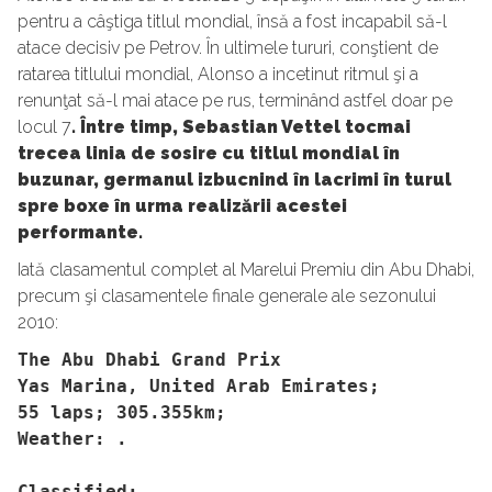
pentru a câştiga titlul mondial, însă a fost incapabil să-l
atace decisiv pe Petrov. În ultimele tururi, conştient de
ratarea titlului mondial, Alonso a incetinut ritmul şi a
renunţat să-l mai atace pe rus, terminând astfel doar pe
locul 7
. Între timp, Sebastian Vettel tocmai
trecea linia de sosire cu titlul mondial în
buzunar, germanul izbucnind în lacrimi în turul
spre boxe în urma realizării acestei
performante.
Iată clasamentul complet al Marelui Premiu din Abu Dhabi,
precum şi clasamentele finale generale ale sezonului
2010:
The Abu Dhabi Grand Prix
Yas Marina, United Arab Emirates;
55 laps; 305.355km;
Weather: .
Classified: