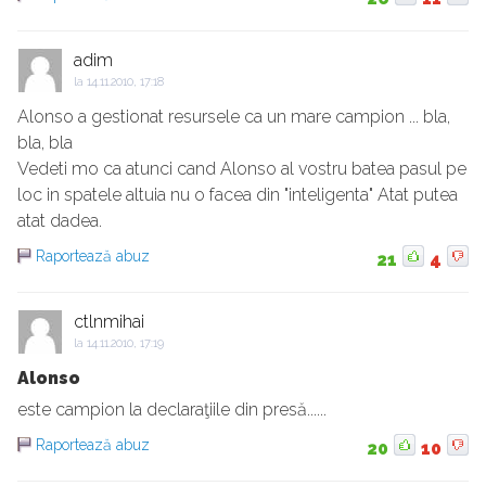
adim
la
14.11.2010, 17:18
Alonso a gestionat resursele ca un mare campion ... bla,
bla, bla
Vedeti mo ca atunci cand Alonso al vostru batea pasul pe
loc in spatele altuia nu o facea din "inteligenta" Atat putea
atat dadea.
Raportează abuz
21
4
ctlnmihai
la
14.11.2010, 17:19
Alonso
este campion la declaraţiile din presă......
Raportează abuz
20
10