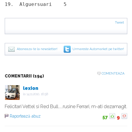
19.  Alguersuari    5       
Tweet
Aboneaza-te la newsletter!
Urmareste Automarket pe twitter!
COMENTEAZA
COMENTARII (194)
lexion
la
14.11.2010, 16:58
Felicitari Vettel si Red Bull.....rusine Ferrari, m-ati dezamagit.
Raportează abuz
57
9