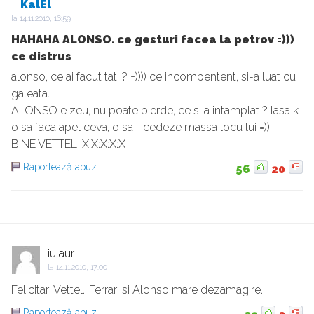
KalEl
la
14.11.2010, 16:59
HAHAHA ALONSO. ce gesturi facea la petrov =)))
ce distrus
alonso, ce ai facut tati ? =)))) ce incompentent, si-a luat cu
galeata.
ALONSO e zeu, nu poate pierde, ce s-a intamplat ? lasa k
o sa faca apel ceva, o sa ii cedeze massa locu lui =))
BINE VETTEL :X:X:X:X:X
Raportează abuz
56
20
iulaur
la
14.11.2010, 17:00
Felicitari Vettel...Ferrari si Alonso mare dezamagire...
Raportează abuz