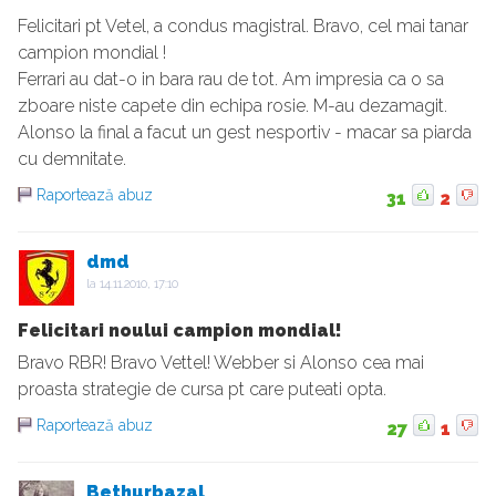
Felicitari pt Vetel, a condus magistral. Bravo, cel mai tanar
campion mondial !
Ferrari au dat-o in bara rau de tot. Am impresia ca o sa
zboare niste capete din echipa rosie. M-au dezamagit.
Alonso la final a facut un gest nesportiv - macar sa piarda
cu demnitate.
Raportează abuz
31
2
dmd
la
14.11.2010, 17:10
Felicitari noului campion mondial!
Bravo RBR! Bravo Vettel! Webber si Alonso cea mai
proasta strategie de cursa pt care puteati opta.
Raportează abuz
27
1
Bethurbazal