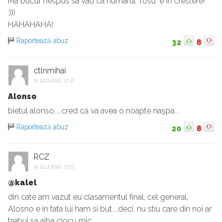
Ma bucur nespus sa vad ca numarul "rosu" e in crestere!
:)))
HAHAHAHA!
Raportează abuz
32
8
ctlnmihai
la
14.11.2010, 17:21
Alonso
bietul alonso.....cred că va avea o noapte naşpa...
Raportează abuz
20
8
RCZ
la
14.11.2010, 17:21
@kalel
din cate am vazut eu clasamentul final, cel general,
Alosno e in fata lui ham si but....deci, nu stiu care din noi ar
trebui sa aiba ciocu mic....