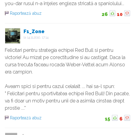
you-dar rusul n-a înţeles engleza stricată a spaniolului...
Raportează abuz
26
10
F1_Zone
la
14.11.2010, 17:14
Felicitari pentru strategia echipei Red Bull si pentru
victorie! Au mizat pe corectitudine si au castigat. Daca la
cursa trecuta faceau rocada Weber-Vettel acum Alonso
era campion.
Aveam spici si pentru cazul celalalt .... hai sa-l spun:
" Felicitari pentru sportivitatea echipei Red Bull! Din pacate,
va fi doar un motiv pentru unii de a asimila cinstea drept
prostie ...."
Raportează abuz
15
6