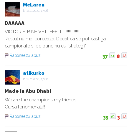
McLaren
la
14.11.2010, 17:06
DAAAAA
VICTORIE. BINE VETTEEELLL!!!!!!!!!!!!!!!
Restul nu mai conteaza. Decat ca se pot castiga
campionate si pe bune nu cu "strategii"
Raportează abuz
37
8
atikurko
la
14.11.2010, 17:06
Made in Abu Dhabi
We are the champions my friends!!!
Cursa fenomenala!!
Raportează abuz
35
3