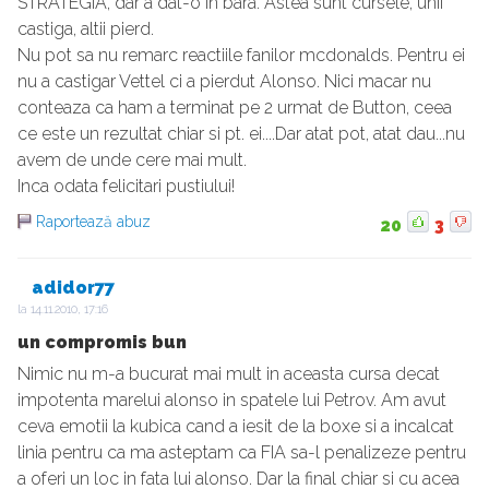
STRATEGIA, dar a dat-o in bara. Astea sunt cursele, unii
castiga, altii pierd.
Nu pot sa nu remarc reactiile fanilor mcdonalds. Pentru ei
nu a castigar Vettel ci a pierdut Alonso. Nici macar nu
conteaza ca ham a terminat pe 2 urmat de Button, ceea
ce este un rezultat chiar si pt. ei....Dar atat pot, atat dau...nu
avem de unde cere mai mult.
Inca odata felicitari pustiului!
Raportează abuz
20
3
adidor77
la
14.11.2010, 17:16
un compromis bun
Nimic nu m-a bucurat mai mult in aceasta cursa decat
impotenta marelui alonso in spatele lui Petrov. Am avut
ceva emotii la kubica cand a iesit de la boxe si a incalcat
linia pentru ca ma asteptam ca FIA sa-l penalizeze pentru
a oferi un loc in fata lui alonso. Dar la final chiar si cu acea