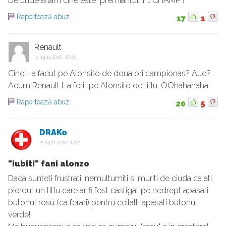
De unde aflam cine este "premiantul" F1 CHAMP ?
Raportează abuz
17
1
Renault
la
14.11.2010, 17:21
Cine l-a facut pe Alonsito de doua ori campionas? Aud?
Acum Renault l-a ferit pe Alonsito de titlu. OOhahahaha
Raportează abuz
20
5
DRAKo
la
14.11.2010, 17:21
"iubiti" fani alonzo
Daca sunteti frustrati, nemultumiti si muriti de ciuda ca ati
pierdut un titlu care ar fi fost castigat pe nedrept apasati
butonul rosu (ca ferari) pentru ceilalti apasati butonul
verde!