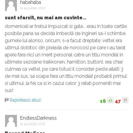
habahaba
la
14.11.2010, 17:07
sunt sfarsit, nu mai am cuvinte...
domenicali ar trebui impuscat si gata... erau in toate cartile
posibile pana sa decida imbecilii de ingineri sa-i schimbe
gumele lui alonso. oricum, s-a facut dreptate, vettel era
ultimul dobitoc din pleiada de norocosi pe care i-au tarat
apele fara nici un merit personal catre un titlu mondial in
ultimele sezoane (raikkonen, hamilton, button). era chiar
culmea ca vettel, pe care totusi il consider peste ailalti 3
de mai sus, sa scape fara un titlu mondial! probabil primul
si ultimul, la fel ca si in cazul celor 3 ratati pomeniti mai
sus!
Raportează abuz
16
47
EndlessDarkness
la
14.11.2010, 17:07