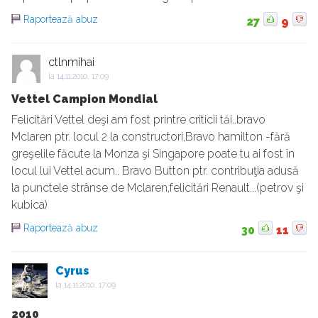
Raportează abuz
27
9
ctlnmihai
la
14.11.2010, 17:09
Vettel Campion Mondial
Felicitări Vettel deşi am fost printre criticii tăi..bravo
Mclaren ptr. locul 2 la constructori,Bravo hamilton -fără
greşelile făcute la Monza şi Singapore poate tu ai fost în
locul lui Vettel acum.. Bravo Button ptr. contribuţia adusă
la punctele strânse de Mclaren,felicitări Renault...(petrov şi
kubica)
Raportează abuz
30
11
Cyrus
la
14.11.2010, 17:09
2010