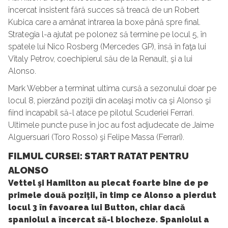
încercat insistent fără succes să treacă de un Robert
Kubica care a amânat intrarea la boxe până spre final.
Strategia l-a ajutat pe polonez să termine pe locul 5, în
spatele lui Nico Rosberg (Mercedes GP), însă în faţa lui
Vitaly Petrov, coechipierul său de la Renault, şi a lui
Alonso.
Mark Webber a terminat ultima cursă a sezonului doar pe
locul 8, pierzând poziţii din acelaşi motiv ca şi Alonso şi
fiind incapabil să-l atace pe pilotul Scuderiei Ferrari.
Ultimele puncte puse în joc au fost adjudecate de Jaime
Alguersuari (Toro Rosso) şi Felipe Massa (Ferrari).
FILMUL CURSEI: START RATAT PENTRU
ALONSO
Vettel şi Hamilton au plecat foarte bine de pe
primele două poziţii, în timp ce Alonso a pierdut
locul 3 în favoarea lui Button, chiar dacă
spaniolul a încercat să-l blocheze. Spaniolul a