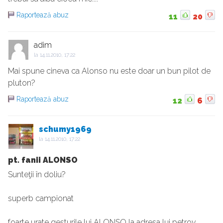
Raportează abuz
11
20
adim
la
14.11.2010, 17:22
Mai spune cineva ca Alonso nu este doar un bun pilot de
pluton?
Raportează abuz
12
6
schumy1969
la
14.11.2010, 17:22
pt. fanii ALONSO
Sunteţii în doliu?
superb campionat
foarte urate gesturile lui ALONSO la adresa lui petrov.