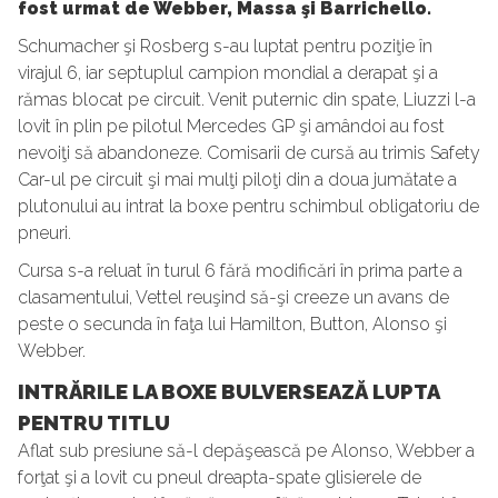
fost urmat de Webber, Massa şi Barrichello.
Schumacher şi Rosberg s-au luptat pentru poziţie în
virajul 6, iar septuplul campion mondial a derapat şi a
rămas blocat pe circuit. Venit puternic din spate, Liuzzi l-a
lovit în plin pe pilotul Mercedes GP şi amândoi au fost
nevoiţi să abandoneze. Comisarii de cursă au trimis Safety
Car-ul pe circuit şi mai mulţi piloţi din a doua jumătate a
plutonului au intrat la boxe pentru schimbul obligatoriu de
pneuri.
Cursa s-a reluat în turul 6 fără modificări în prima parte a
clasamentului, Vettel reuşind să-şi creeze un avans de
peste o secunda în faţa lui Hamilton, Button, Alonso şi
Webber.
INTRĂRILE LA BOXE BULVERSEAZĂ LUPTA
PENTRU TITLU
Aflat sub presiune să-l depăşească pe Alonso, Webber a
forţat şi a lovit cu pneul dreapta-spate glisierele de