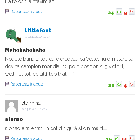
l-a folosit la maxim azi.
Raportează abuz
24
9
Littlefoot
la
14.11.2010, 17:17
Muhahahahaha
Noapte buna la toti care credeau ca Vettel nu e in stare sa
devina campion mondial. 10 pole position si 5 victorii,
well... pt toti ceilalti, top that!!! :P
Raportează abuz
22
4
ctlnmihai
la
14.11.2010, 17:17
alonso
alonso e talentat ..la dat din gură şi din mâini.....
Raportează abuz
26
11