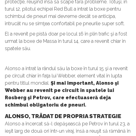
protecţie, reuşind însă să scape fără probleme. Totuşi, în
turul 12, pilotul echipei Red Bull a intrat la boxe pentru
schimbul de pneuri mai devreme decât se anticipa,
întrucât nu se simţea confortabil pe pneurile super soft.
El a revenit pe pistă doar pe locul 16 în plin trafic şi a fost
urmat la boxe de Massa în turul 14, care a revenit chiar în
spatele său.
Alonso a intrat la rândul său la boxe în turul 15 şi a revenit
pe circuit chiar în faţa lui Webber, element vital în lupta
pentru titlul mondial.
Şi mai important, Alonso şi
Webber au revenit pe circuit în spatele lui
Rosberg şi Petrov, care efectuaseră deja
schimbul obligatoriu de pneuri.
ALONSO, TRĂDAT DE PROPRIA STRATEGIE
Alonso a încercat să-l depăşească pe Petrov în turul 23, a
ieşit larg de două ori într-un viraj, însă a reuşit să rămână în