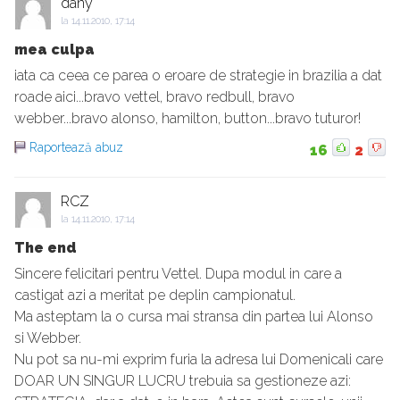
dany
la
14.11.2010, 17:14
mea culpa
iata ca ceea ce parea o eroare de strategie in brazilia a dat
roade aici...bravo vettel, bravo redbull, bravo
webber...bravo alonso, hamilton, button...bravo tuturor!
Raportează abuz
16
2
RCZ
la
14.11.2010, 17:14
The end
Sincere felicitari pentru Vettel. Dupa modul in care a
castigat azi a meritat pe deplin campionatul.
Ma asteptam la o cursa mai stransa din partea lui Alonso
si Webber.
Nu pot sa nu-mi exprim furia la adresa lui Domenicali care
DOAR UN SINGUR LUCRU trebuia sa gestioneze azi: