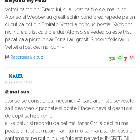
Beyond My Fear
Vettel campion! Bravo lui, si-a jucat cartile cel mai bine.
Alonso si Webber au gresit schimband prea repede pe un
circut ca cel din Emirate. Vettel a condus bestial, Webber
nici nu era trist ca a pierdut. Alonso se vedea ca este trist,
pacat ca a pierdut dar Ferrari au gresit. Sincere felicitari lui
Vettel a fost cel mai bun :P
Raportează abuz
32
7
KalEl
la
14.11.2010, 17:08
@mai sus
alonso se consola cu mecanicii =). care are niste servetele
sa ii dea vreo 2 pachete si poate ii face cineva si gestu ala
de copil schizofrenic
a, i-a batut si recordu de cel mai tanar CM :)) deci nu mai
poate, e frustrat maxim. fanii lui n-o sa mai iasa din casa o
saptamana pe putin. nu l-a fulgerat pe vettel INCREDIBIL