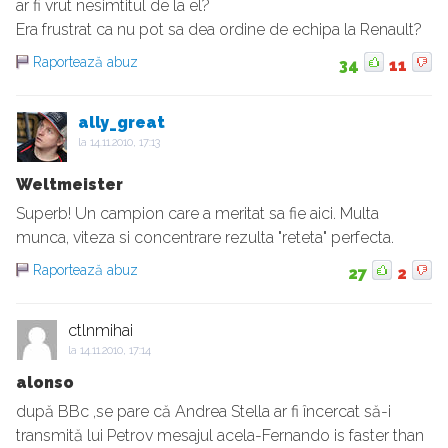
ar fi vrut nesimtitul de la el?
Era frustrat ca nu pot sa dea ordine de echipa la Renault?
Raportează abuz
34
11
ally_great
la
14.11.2010, 17:13
Weltmeister
Superb! Un campion care a meritat sa fie aici. Multa
munca, viteza si concentrare rezulta "reteta" perfecta.
Raportează abuz
27
2
ctlnmihai
la
14.11.2010, 17:14
alonso
după BBc ,se pare că Andrea Stella ar fi încercat să-i
transmită lui Petrov mesajul acela-Fernando is faster than