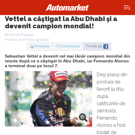
×
Vettel a câştigat la Abu Dhabi şi a
devenit campion mondial!
De Daniel Popescu
Publicat Duminica, 14.11.2010
Printeaza
Comenteaza
Trimite pe:
Sebastian Vettel a devenit cel mai tânăr campion mondial din
istorie după ce a câştigat în Abu Dhabi, iar Fernando Alonso
a terminat doar pe locul 7.
Deşi pleca din
postura de
favorit la titlu
după
calificările de
sâmbătă,
Fernando
Alonso a fost
trădat de