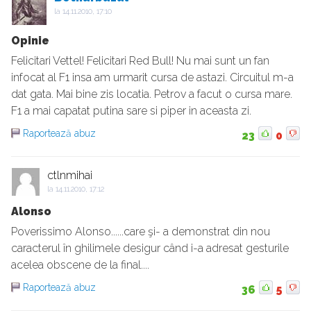
la
14.11.2010, 17:10
Opinie
Felicitari Vettel! Felicitari Red Bull! Nu mai sunt un fan
infocat al F1 insa am urmarit cursa de astazi. Circuitul m-a
dat gata. Mai bine zis locatia. Petrov a facut o cursa mare.
F1 a mai capatat putina sare si piper in aceasta zi.
Raportează abuz
23
0
ctlnmihai
la
14.11.2010, 17:12
Alonso
Poverissimo Alonso......care şi- a demonstrat din nou
caracterul în ghilimele desigur când i-a adresat gesturile
acelea obscene de la final....
Raportează abuz
36
5