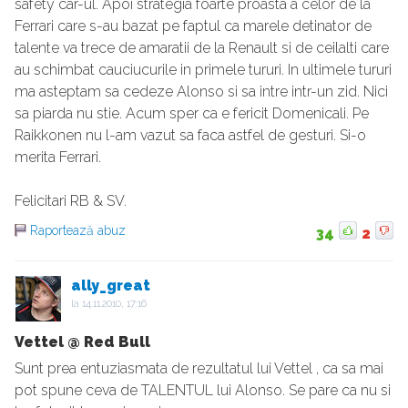
safety car-ul. Apoi strategia foarte proasta a celor de la
Ferrari care s-au bazat pe faptul ca marele detinator de
talente va trece de amaratii de la Renault si de ceilalti care
au schimbat cauciucurile in primele tururi. In ultimele tururi
ma asteptam sa cedeze Alonso si sa intre intr-un zid. Nici
sa piarda nu stie. Acum sper ca e fericit Domenicali. Pe
Raikkonen nu l-am vazut sa faca astfel de gesturi. Si-o
merita Ferrari.
Felicitari RB & SV.
Raportează abuz
34
2
ally_great
la
14.11.2010, 17:16
Vettel @ Red Bull
Sunt prea entuziasmata de rezultatul lui Vettel , ca sa mai
pot spune ceva de TALENTUL lui Alonso. Se pare ca nu si