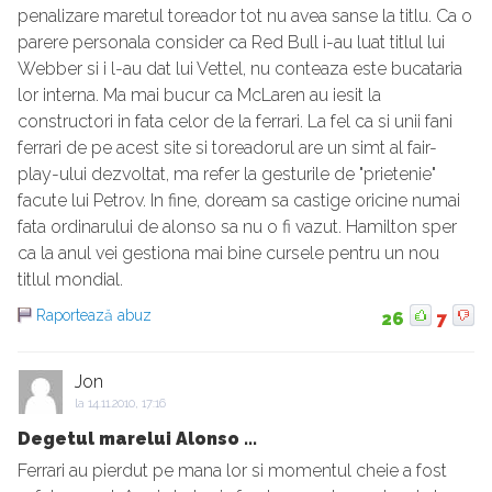
penalizare maretul toreador tot nu avea sanse la titlu. Ca o
parere personala consider ca Red Bull i-au luat titlul lui
Webber si i l-au dat lui Vettel, nu conteaza este bucataria
lor interna. Ma mai bucur ca McLaren au iesit la
constructori in fata celor de la ferrari. La fel ca si unii fani
ferrari de pe acest site si toreadorul are un simt al fair-
play-ului dezvoltat, ma refer la gesturile de "prietenie"
facute lui Petrov. In fine, doream sa castige oricine numai
fata ordinarului de alonso sa nu o fi vazut. Hamilton sper
ca la anul vei gestiona mai bine cursele pentru un nou
titlul mondial.
Raportează abuz
26
7
Jon
la
14.11.2010, 17:16
Degetul marelui Alonso ...
Ferrari au pierdut pe mana lor si momentul cheie a fost