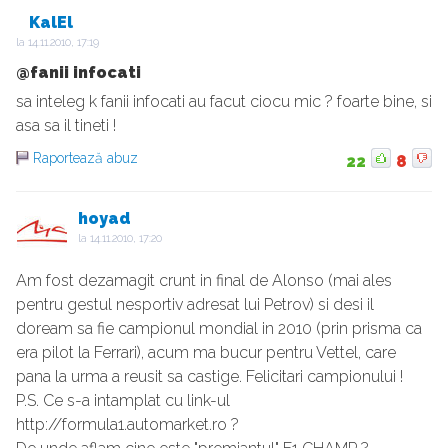
KalEl
la
14.11.2010, 17:19
@fanii infocati
sa inteleg k fanii infocati au facut ciocu mic ? foarte bine, si
asa sa il tineti !
Raportează abuz
22
8
hoyad
la
14.11.2010, 17:20
Am fost dezamagit crunt in final de Alonso (mai ales
pentru gestul nesportiv adresat lui Petrov) si desi il
doream sa fie campionul mondial in 2010 (prin prisma ca
era pilot la Ferrari), acum ma bucur pentru Vettel, care
pana la urma a reusit sa castige. Felicitari campionului !
P.S. Ce s-a intamplat cu link-ul
http://formula1.automarket.ro ?