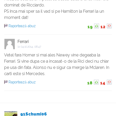
dominat de Ricciardo.
PS Inca mai sper sa il vad si pe Hamilton la Ferrari la un
moment dat!
Raportează abuz
19
12
Ferrari
la
04.10.2014, 08:47
Vetel fara Horner si mai ales Newey vine degeaba la
Ferrari. Si vine dupa ce a incasat-o de la Rici deci nu chiar
pe usa din fata. Alonso nu e sigur ca merge la Mclaren. In
carti este si Mercedes.
Raportează abuz
18
14
91Schumi06