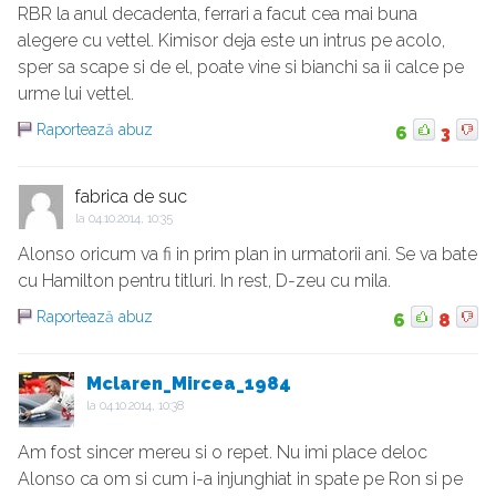
RBR la anul decadenta, ferrari a facut cea mai buna
alegere cu vettel. Kimisor deja este un intrus pe acolo,
sper sa scape si de el, poate vine si bianchi sa ii calce pe
urme lui vettel.
Raportează abuz
6
3
fabrica de suc
la
04.10.2014, 10:35
Alonso oricum va fi in prim plan in urmatorii ani. Se va bate
cu Hamilton pentru titluri. In rest, D-zeu cu mila.
Raportează abuz
6
8
Mclaren_Mircea_1984
la
04.10.2014, 10:38
Am fost sincer mereu si o repet. Nu imi place deloc
Alonso ca om si cum i-a injunghiat in spate pe Ron si pe