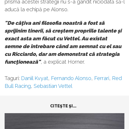
prisma acestei strategii nu s-a gândit niciodată să-l
aducă la echipă pe Alonso.
"De câţiva ani filosofia noastră a fost să
sprijinim tinerii, să creştem propriile talente şi
exact asta am făcut cu Vettel. Au existat
semne de întrebare când am semnat cu el sau
cu Ricciardo, dar am demonstrat că strategia
funcţionează"
, a explicat Horner.
Taguri:
Daniil Kvyat
,
Fernando Alonso
,
Ferrari
,
Red
Bull Racing
,
Sebastian Vettel
CITEŞTE ŞI...