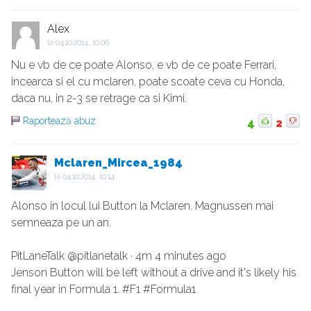
Alex
la
04.10.2014, 10:06
Nu e vb de ce poate Alonso, e vb de ce poate Ferrari,
incearca si el cu mclaren, poate scoate ceva cu Honda,
daca nu, in 2-3 se retrage ca si Kimi.
Raportează abuz
4
2
Mclaren_Mircea_1984
la
04.10.2014, 10:14
Alonso in locul lui Button la Mclaren. Magnussen mai
semneaza pe un an.
PitLaneTalk @pitlanetalk · 4m 4 minutes ago
Jenson Button will be left without a drive and it's likely his
final year in Formula 1. #F1 #Formula1