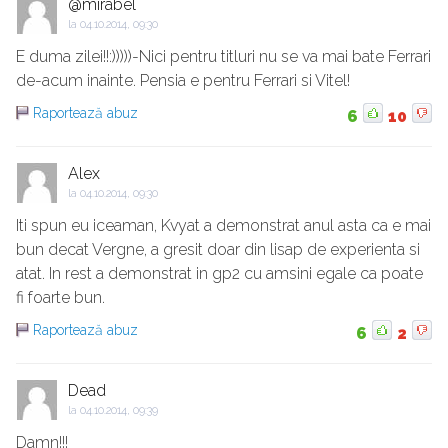
@mirabel
la
04.10.2014, 09:30
E duma zilei!!:)))))-Nici pentru titluri nu se va mai bate Ferrari
de-acum inainte. Pensia e pentru Ferrari si Vitel!
Raportează abuz
6
10
Alex
la
04.10.2014, 09:30
Iti spun eu iceaman, Kvyat a demonstrat anul asta ca e mai
bun decat Vergne, a gresit doar din lisap de experienta si
atat. In rest a demonstrat in gp2 cu amsini egale ca poate
fi foarte bun.
Raportează abuz
6
2
Dead
la
04.10.2014, 09:39
Damn!!!