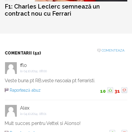
F1: Charles Leclerc semnează un
contract nou cu Ferrari
COMENTEAZA
COMENTARII (52)
fflo
la
04.10.2014, 08:00
Veste buna pt RB,veste nasoala pt ferraristi.
Raportează abuz
10
31
Alex
la
04.10.2014, 08:01
Mult succes pentru Vettel si Alonso!