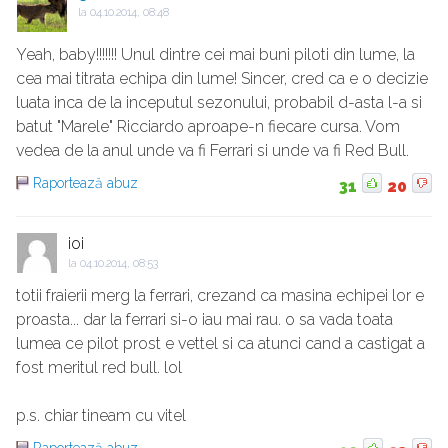
la
04.10.2014, 08:48
Yeah, baby!!!!!!! Unul dintre cei mai buni piloti din lume, la
cea mai titrata echipa din lume! Sincer, cred ca e o decizie
luata inca de la inceputul sezonului, probabil d-asta l-a si
batut "Marele" Ricciardo aproape-n fiecare cursa. Vom
vedea de la anul unde va fi Ferrari si unde va fi Red Bull.
Raportează abuz
31
20
ioi
la
04.10.2014, 08:53
totii fraierii merg la ferrari, crezand ca masina echipei lor e
proasta... dar la ferrari si-o iau mai rau. o sa vada toata
lumea ce pilot prost e vettel si ca atunci cand a castigat a
fost meritul red bull. lol
p.s. chiar tineam cu vitel