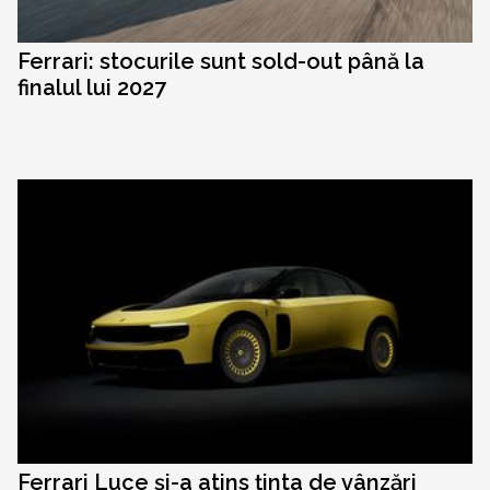
Ferrari: stocurile sunt sold-out până la
finalul lui 2027
Ferrari Luce și-a atins ținta de vânzări