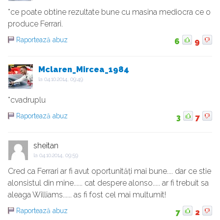
*ce poate obtine rezultate bune cu masina mediocra ce o
produce Ferrari.
Raportează abuz
6
9
Mclaren_Mircea_1984
la
04.10.2014, 09:49
*cvadruplu
Raportează abuz
3
7
sheitan
la
04.10.2014, 09:59
Cred ca Ferrari ar fi avut oportunități mai bune.... dar ce stie
alonsistul din mine...... cat despere alonso..... ar fi trebuit sa
aleaga Williams...... as fi fost cel mai multumit!
Raportează abuz
7
2