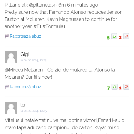
PitLaneTalk @pitlanetalk · 6m 6 minutes ago
Pretty sure now that Fernando Alonso replaces Jenson
Button at McLaren. Kevin Magnussen to continue for
another year. #F1 #Formula1
Raportează abuz
5
2
Gigi
la
04.10.2014, 10:23
@Mircea McLaren - Ce zici de mutarea lui Alonso la
Mclaren? Dar fii sincer!
Raportează abuz
7
1
lcr
la
04.10.2014, 10:25
Vitelusul netalentat nu va mai obtine victorii,Ferrari i-au o
mare tapa aducand campionul de carton, Kvyat mi se