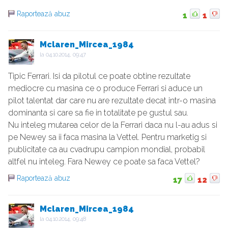
Raportează abuz
1
1
Mclaren_Mircea_1984
la
04.10.2014, 09:47
Tipic Ferrari. Isi da pilotul ce poate obtine rezultate
mediocre cu masina ce o produce Ferrari si aduce un
pilot talentat dar care nu are rezultate decat intr-o masina
dominanta si care sa fie in totalitate pe gustul sau.
Nu inteleg mutarea celor de la Ferrari daca nu l-au adus si
pe Newey sa ii faca masina la Vettel. Pentru marketig si
publicitate ca au cvadrupu campion mondial, probabil
altfel nu inteleg. Fara Newey ce poate sa faca Vettel?
Raportează abuz
17
12
Mclaren_Mircea_1984
la
04.10.2014, 09:48