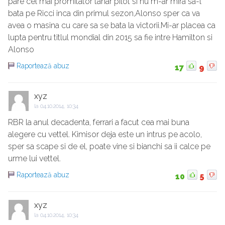
pare cel mai promitator tanar pilot si nu m-ar mira sa-l
bata pe Ricci inca din primul sezon,Alonso sper ca va
avea o masina cu care sa se bata la victorii.Mi-ar placea ca
lupta pentru titlul mondial din 2015 sa fie intre Hamilton si
Alonso
Raportează abuz
17
9
xyz
la
04.10.2014, 10:34
RBR la anul decadenta, ferrari a facut cea mai buna
alegere cu vettel. Kimisor deja este un intrus pe acolo,
sper sa scape si de el, poate vine si bianchi sa ii calce pe
urme lui vettel.
Raportează abuz
10
5
xyz
la
04.10.2014, 10:34