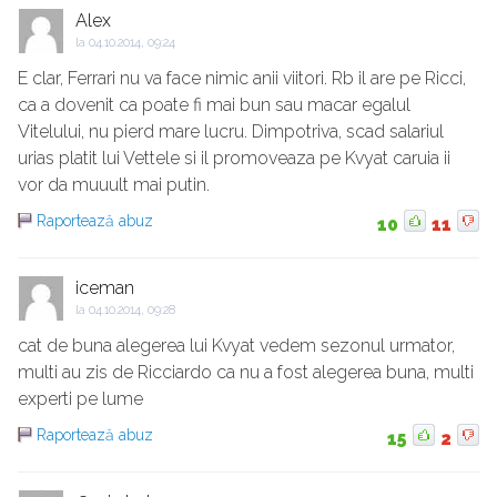
Alex
la
04.10.2014, 09:24
E clar, Ferrari nu va face nimic anii viitori. Rb il are pe Ricci,
ca a dovenit ca poate fi mai bun sau macar egalul
Vitelului, nu pierd mare lucru. Dimpotriva, scad salariul
urias platit lui Vettele si il promoveaza pe Kvyat caruia ii
vor da muuult mai putin.
Raportează abuz
10
11
iceman
la
04.10.2014, 09:28
cat de buna alegerea lui Kvyat vedem sezonul urmator,
multi au zis de Ricciardo ca nu a fost alegerea buna, multi
experti pe lume
Raportează abuz
15
2