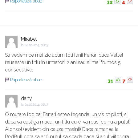
Raportează abuz
32
4
Mirabel
la
04.10.2014, 08:13
Sa vedem ce mai zic acum toti fanii Ferrari daca Vettel
reuseste un titlu in urmatorii 2 ani sau si mai frumos 5
consecutive.
Raportează abuz
31
7
dany
la
04.10.2014, 08:17
O mutare logica! Ferrari esteo legenda, un vis pt piloti, si
daca va castiga macar un titlu cu ei va reusi ce nu a putut
Alonso! (evident din cauza masinii) Daca ramanea la
RedBull cota sa ar fi putut sa scada daca si anul viitor era