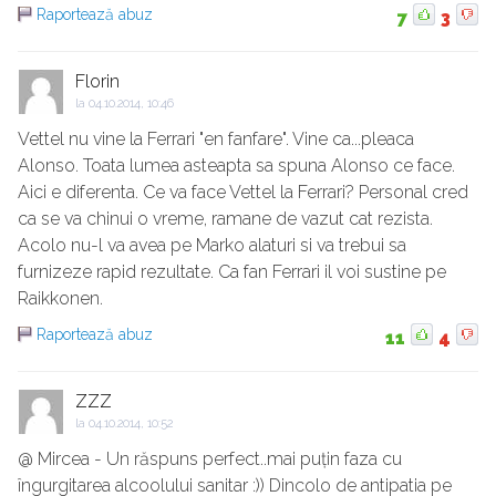
Raportează abuz
7
3
Florin
la
04.10.2014, 10:46
Vettel nu vine la Ferrari "en fanfare". Vine ca...pleaca
Alonso. Toata lumea asteapta sa spuna Alonso ce face.
Aici e diferenta. Ce va face Vettel la Ferrari? Personal cred
ca se va chinui o vreme, ramane de vazut cat rezista.
Acolo nu-l va avea pe Marko alaturi si va trebui sa
furnizeze rapid rezultate. Ca fan Ferrari il voi sustine pe
Raikkonen.
Raportează abuz
11
4
ZZZ
la
04.10.2014, 10:52
@ Mircea - Un răspuns perfect..mai puțin faza cu
îngurgitarea alcoolului sanitar :)) Dincolo de antipatia pe