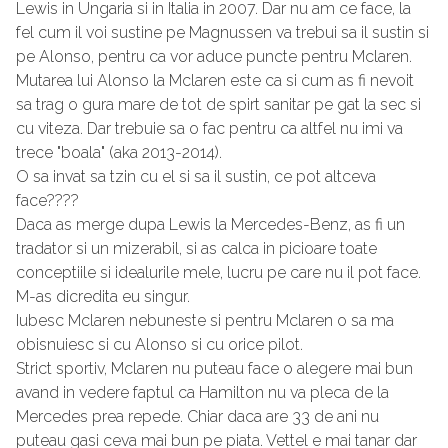
Lewis in Ungaria si in Italia in 2007. Dar nu am ce face, la
fel cum il voi sustine pe Magnussen va trebui sa il sustin si
pe Alonso, pentru ca vor aduce puncte pentru Mclaren.
Mutarea lui Alonso la Mclaren este ca si cum as fi nevoit
sa trag o gura mare de tot de spirt sanitar pe gat la sec si
cu viteza. Dar trebuie sa o fac pentru ca altfel nu imi va
trece "boala" (aka 2013-2014).
O sa invat sa tzin cu el si sa il sustin, ce pot altceva
face????
Daca as merge dupa Lewis la Mercedes-Benz, as fi un
tradator si un mizerabil, si as calca in picioare toate
conceptiile si idealurile mele, lucru pe care nu il pot face.
M-as dicredita eu singur.
Iubesc Mclaren nebuneste si pentru Mclaren o sa ma
obisnuiesc si cu Alonso si cu orice pilot.
Strict sportiv, Mclaren nu puteau face o alegere mai bun
avand in vedere faptul ca Hamilton nu va pleca de la
Mercedes prea repede. Chiar daca are 33 de ani nu
puteau gasi ceva mai bun pe piata. Vettel e mai tanar dar