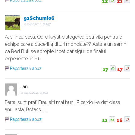
Raportează abuz
12
23
91Schumi06
la
04.10.2014, 08:57
A, si inca ceva. Oare Kvyat e alegerea potrivita pentru o
echipa care a cucerit 4 titluri mondiale?? Asta e un semn
ca Red Bull se apropie incet dar sigur de finalul
experientei in F1.
Raportează abuz
17
17
Jan
la
04.10.2014, 09:02
Ferrai sunt praf. Erau alti mai buni. Ricardo i-a dat clasa
anul asta, Botass...... .
Raportează abuz
11
16