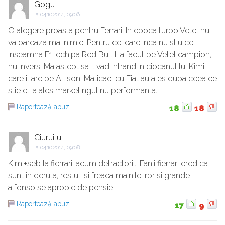
Gogu
la
04.10.2014, 09:06
O alegere proasta pentru Ferrari. In epoca turbo Vetel nu
valoareaza mai nimic. Pentru cei care inca nu stiu ce
inseamna F1, echipa Red Bull l-a facut pe Vetel campion,
nu invers. Ma astept sa-l vad intrand in ciocanul lui Kimi
care il are pe Allison. Maticaci cu Fiat au ales dupa ceea ce
stie el, a ales marketingul nu performanta.
Raportează abuz
18
18
Ciuruitu
la
04.10.2014, 09:08
Kimi+seb la fierrari, acum detractori... Fanii fierrari cred ca
sunt in deruta, restul isi freaca mainile; rbr si grande
alfonso se apropie de pensie
Raportează abuz
17
9