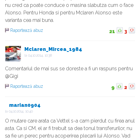
nu cred ca poate conduce o masina slabutza cum o face
Alonso. Pentru Honda si pentru Mclaren Alonso este
varianta cea mai buna.
Raportează abuz
21
3
Mclaren_Mircea_1984
la
04.10.2014, 10:38
Comentariul de mai sus se doreste a fi un raspuns pentru
@Gigi
Raportează abuz
9
2
marian0904
la
04.10.2014, 10:40
O mutare care arata ca Vettel s-a cam pierdut cu firea anul
asta. Ca si CM, el ar fi trebuit sa dea tonul transferurilor, nu
sa fie un perec pentru acoperirea plecarii lui Alonso. Vad