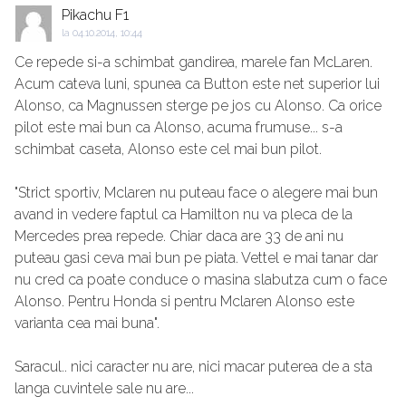
Pikachu F1
la
04.10.2014, 10:44
Ce repede si-a schimbat gandirea, marele fan McLaren.
Acum cateva luni, spunea ca Button este net superior lui
Alonso, ca Magnussen sterge pe jos cu Alonso. Ca orice
pilot este mai bun ca Alonso, acuma frumuse... s-a
schimbat caseta, Alonso este cel mai bun pilot.
"Strict sportiv, Mclaren nu puteau face o alegere mai bun
avand in vedere faptul ca Hamilton nu va pleca de la
Mercedes prea repede. Chiar daca are 33 de ani nu
puteau gasi ceva mai bun pe piata. Vettel e mai tanar dar
nu cred ca poate conduce o masina slabutza cum o face
Alonso. Pentru Honda si pentru Mclaren Alonso este
varianta cea mai buna".
Saracul.. nici caracter nu are, nici macar puterea de a sta
langa cuvintele sale nu are...