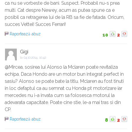
ca nu se vorbeste de bani. Suspect. Probabil nu-s prea
multi. Cat despre Newey, acum as putea spune ca e
posibil ca retragerea lui de la RB sa fie de fatada. Oricum,
succes Vettel! Succes Ferrari!
Raportează abuz
10
2
Gigi
la
04.10.2014, 10:42
@Mircea, sosirea lui Alonso la Mclaren poate revitaliza
echipa. Daca Hondo are un motor bun integrat perfect in
sasiu? Alonso se poate bate la titlu. Mclaren au fost tinuti
in loc defaptul ca au semnat cu Honda pt motorizare iar
mercedes nu i-a invata cum sa folosesca motorul la
adevarata capacitate. Poate cine stie, le-a mai tras si din
CP.
Raportează abuz
8
2