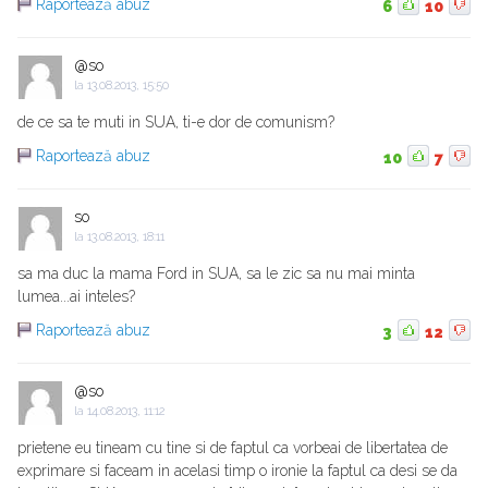
Raportează abuz
6
10
@so
la
13.08.2013, 15:50
de ce sa te muti in SUA, ti-e dor de comunism?
Raportează abuz
10
7
so
la
13.08.2013, 18:11
sa ma duc la mama Ford in SUA, sa le zic sa nu mai minta
lumea...ai inteles?
Raportează abuz
3
12
@so
la
14.08.2013, 11:12
prietene eu tineam cu tine si de faptul ca vorbeai de libertatea de
exprimare si faceam in acelasi timp o ironie la faptul ca desi se da