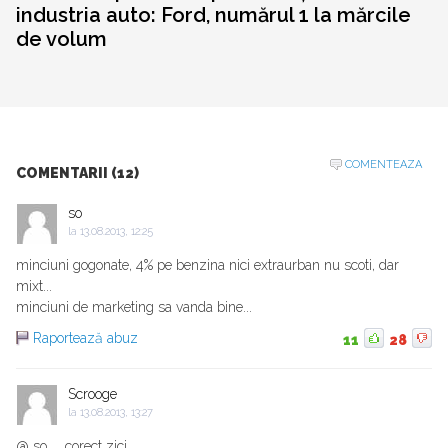
industria auto: Ford, numărul 1 la mărcile
de volum
COMENTEAZA
COMENTARII (12)
so
la
13.08.2013, 12:25
minciuni gogonate, 4% pe benzina nici extraurban nu scoti, dar
mixt...
minciuni de marketing sa vanda bine...
Raportează abuz
11
28
Scrooge
la
13.08.2013, 13:27
@ so......corect zici