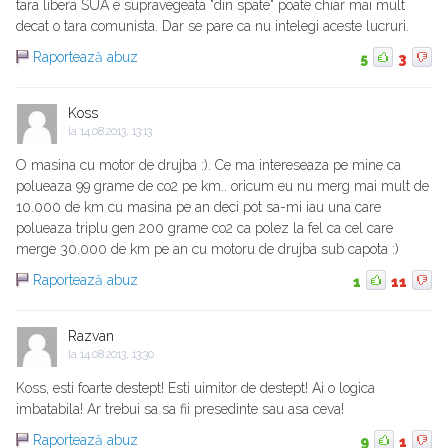
tara libera SUA e supravegeata "din spate" poate chiar mai mult
decat o tara comunista. Dar se pare ca nu intelegi aceste lucruri.
Raportează abuz
5
3
Koss
la
14.08.2013, 13:13
O masina cu motor de drujba :). Ce ma intereseaza pe mine ca
polueaza 99 grame de co2 pe km.. oricum eu nu merg mai mult de
10.000 de km cu masina pe an deci pot sa-mi iau una care
polueaza triplu gen 200 grame co2 ca polez la fel ca cel care
merge 30.000 de km pe an cu motoru de drujba sub capota :)
Raportează abuz
1
11
Razvan
la
14.08.2013, 13:30
Koss, esti foarte destept! Esti uimitor de destept! Ai o logica
imbatabila! Ar trebui sa sa fii presedinte sau asa ceva!
Raportează abuz
9
1