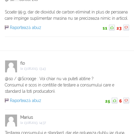
Scoate 99 g, dar de dioxidul de carbon eliminat in plus de persoana
care impinge suplimentar masina nu se precizeaza nimic in articol.
Raportează abuz
11
23
flo
la
13.08.2013, 13:43
@so / @Scrooge : Voi chiar nu va puteti abtine ?
Consumul e scos in contitile de testare a consumului care e
standard la toti producatorii.
Raportează abuz
25
6
Marius
la
13.08.2013, 14:37
Testarea consumului e standard, dar ele polueaza dublu iar dupa