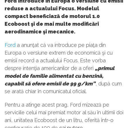
Ford introduce în Europa o versiune cu emisii
reduse a actualului Focus. Modelul
compact beneficiază de motorul 1.0
Ecoboost şi de mai multe modificări
aerodinamice şi mecanice.
Ford
a anunţat că va introduce pe piaţa din
Europa o versiune extrem de economică şi cu
emisii record a actualului Focus. Este vorba
despre intenţia americanilor de a oferi
„primul
model de familie alimentat cu benzină,
capabil să ofere emisii de 99 g/km”
, după cum
se arată chiar în comunicatul oficial.
Pentru a atinge acest prag, Ford mizează pe
serviciile celui mai premiat motor al său în ultimii doi
ani, unitatea Ecoboost de un litru, oferită într-o
configuraţie de 100 de
cai putere
.