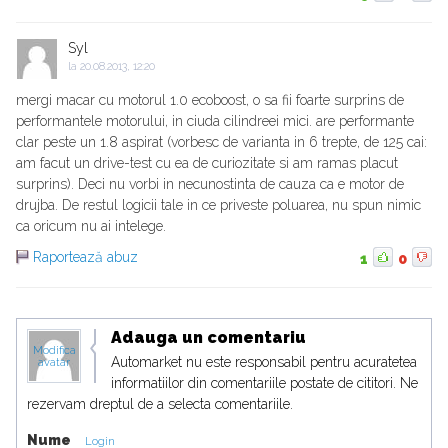
Syl
la
20.08.2013, 12:20
mergi macar cu motorul 1.0 ecoboost, o sa fii foarte surprins de
performantele motorului, in ciuda cilindreei mici. are performante
clar peste un 1.8 aspirat (vorbesc de varianta in 6 trepte, de 125 cai:
am facut un drive-test cu ea de curiozitate si am ramas placut
surprins). Deci nu vorbi in necunostinta de cauza ca e motor de
drujba. De restul logicii tale in ce priveste poluarea, nu spun nimic
ca oricum nu ai intelege.
Raportează abuz
1
0
Adauga un comentariu
Modifica
Automarket nu este responsabil pentru acuratetea
avatar
informatiilor din comentariile postate de cititori. Ne
rezervam dreptul de a selecta comentariile.
Nume
Login