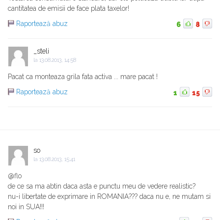
cantitatea de emisii de face plata taxelor!
Raportează abuz
6
8
_steli
la
13.08.2013, 14:58
Pacat ca monteaza grila fata activa ... mare pacat !
Raportează abuz
1
15
so
la
13.08.2013, 15:41
@flo
de ce sa ma abtin daca asta e punctu meu de vedere realistic?
nu-i libertate de exprimare in ROMANIA??? daca nu e, ne mutam si
noi in SUA!!!