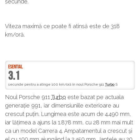
secunde.
Viteza maximă ce poate fi atinsă este de 318
km/oră.
ESENTIAL
3.1
secunde pentru a atinge 100 km/oră în noul Porsche 911
Turbo
S
Noul Porsche 911
Turbo
este bazat pe actuala
generație 991, iar dimensiuniile exterioare au
crescut puțin. Lungimea este acum de 4.490 mm,
iar lățimea a ajuns la 1.878 mm, cu 28 mm mai mult
ca un model Carrera 4. Ampatamentul a crescut și
el cu 100 mm ajungând la 2.450 mm. Jantele au 20