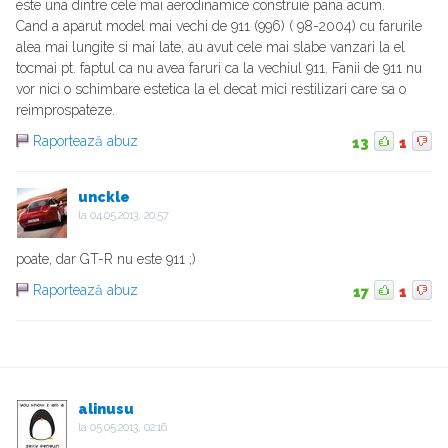
este una dintre cele mai aerodinamice construie pana acum.
Cand a aparut model mai vechi de 911 (996) ( 98-2004) cu farurile
alea mai lungite si mai late, au avut cele mai slabe vanzari la el
tocmai pt. faptul ca nu avea faruri ca la vechiul 911. Fanii de 911 nu
vor nici o schimbare estetica la el decat mici restilizari care sa o
reimprospateze.
Raportează abuz
13
1
unckle
la
04.05.2013, 20:57
poate, dar GT-R nu este 911 ;)
Raportează abuz
17
1
alinusu
la
05.05.2013, 02:16