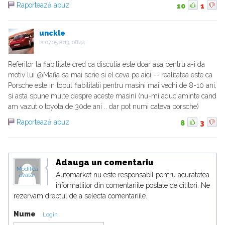
Raportează abuz
10
1
unckle
la
07.05.2013, 08:44
Referitor la fiabilitate cred ca discutia este doar asa pentru a-i da
motiv lui @Mafia sa mai scrie si el ceva pe aici -- realitatea este ca
Porsche este in topul fiabilitatii pentru masini mai vechi de 8-10 ani,
si asta spune multe despre aceste masini (nu-mi aduc aminte cand
am vazut o toyota de 30de ani .. dar pot numi cateva porsche)
Raportează abuz
8
3
Adauga un comentariu
Modifica
Automarket nu este responsabil pentru acuratetea
avatar
informatiilor din comentariile postate de cititori. Ne
rezervam dreptul de a selecta comentariile.
Nume
Login