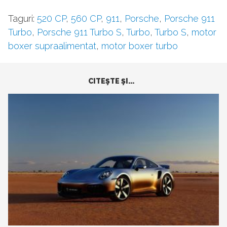
Taguri:
520 CP
,
560 CP
,
911
,
Porsche
,
Porsche 911
Turbo
,
Porsche 911 Turbo S
,
Turbo
,
Turbo S
,
motor
boxer supraalimentat
,
motor boxer turbo
CITEŞTE ŞI...