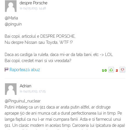
despre Porsche
la
04.05.2013, 14:48
@Mafia
@pinguin
Bai copii, articolul e DESPRE PORSCHE,
Nu despre Nissan sau Toyota, WTF !?
Daca as castiga la ruleta, daca mi-ar da tata bani, etc -> LOL
Bai copii, crestet mari si voi vreodata?
Raportează abuz
10
2
Adrian
la
04.05.2013, 17:25
@Pinguinul_nuclear
Putini intaleg ca un 911 daca ar arata putin altfel, ar distruge
aproape 50 de ani munca cat a durat perfectionarea lui in timp. Pe
langa faptul ca nu l-ar mai cumpara fanii. Asta e si farmecul unui
911. Un clasic modern in acelas timp. Caroseria lui (picatura de apa)