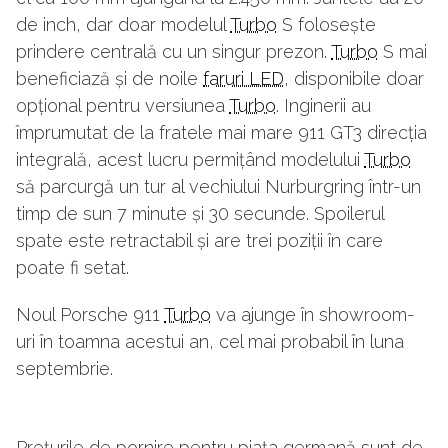
de inch, dar doar modelul
Turbo
S folosește
prindere centrală cu un singur prezon.
Turbo
S mai
beneficiază și de noile
faruri LED
, disponibile doar
opțional pentru versiunea
Turbo
. Inginerii au
împrumutat de la fratele mai mare 911 GT3 direcția
integrală, acest lucru permițând modelului
Turbo
să parcurgă un tur al vechiului Nurburgring într-un
timp de sun 7 minute și 30 secunde. Spoilerul
spate este retractabil și are trei poziții în care
poate fi setat.
Noul Porsche 911
Turbo
va ajunge în showroom-
uri în toamna acestui an, cel mai probabil în luna
septembrie.
Prețurile de pornire pentru piața germană sunt de