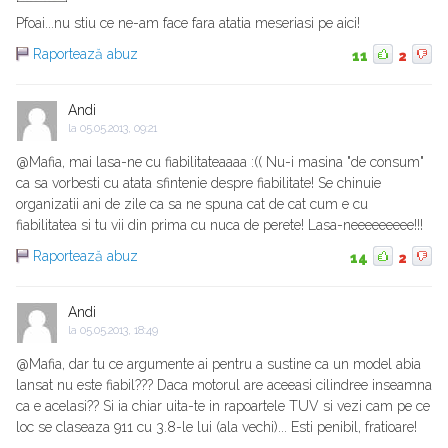
Pfoai...nu stiu ce ne-am face fara atatia meseriasi pe aici!
Raportează abuz
11
2
Andi
la
05.05.2013, 09:21
@Mafia, mai lasa-ne cu fiabilitateaaaa :(( Nu-i masina "de consum"
ca sa vorbesti cu atata sfintenie despre fiabilitate! Se chinuie
organizatii ani de zile ca sa ne spuna cat de cat cum e cu
fiabilitatea si tu vii din prima cu nuca de perete! Lasa-neeeeeeeee!!!
Raportează abuz
14
2
Andi
la
05.05.2013, 18:49
@Mafia, dar tu ce argumente ai pentru a sustine ca un model abia
lansat nu este fiabil??? Daca motorul are aceeasi cilindree inseamna
ca e acelasi?? Si ia chiar uita-te in rapoartele TUV si vezi cam pe ce
loc se claseaza 911 cu 3.8-le lui (ala vechi)... Esti penibil, fratioare!