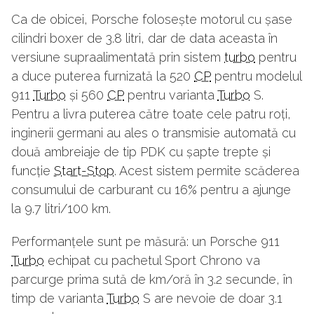
Ca de obicei, Porsche folosește motorul cu șase
cilindri boxer de 3.8 litri, dar de data aceasta în
versiune supraalimentată prin sistem
turbo
pentru
a duce puterea furnizată la 520
CP
pentru modelul
911
Turbo
și 560
CP
pentru varianta
Turbo
S.
Pentru a livra puterea către toate cele patru roți,
inginerii germani au ales o transmisie automată cu
două ambreiaje de tip PDK cu șapte trepte și
funcție
Start-Stop
. Acest sistem permite scăderea
consumului de carburant cu 16% pentru a ajunge
la 9.7 litri/100 km.
Performanțele sunt pe măsură: un Porsche 911
Turbo
echipat cu pachetul Sport Chrono va
parcurge prima sută de km/oră în 3.2 secunde, în
timp de varianta
Turbo
S are nevoie de doar 3.1