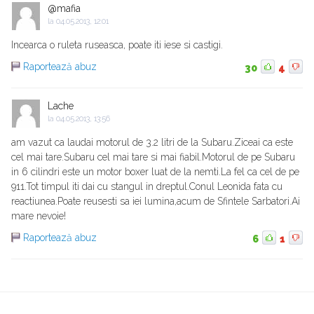
@mafia
la
04.05.2013, 12:01
Incearca o ruleta ruseasca, poate iti iese si castigi.
Raportează abuz
30
4
Lache
la
04.05.2013, 13:56
am vazut ca laudai motorul de 3.2 litri de la Subaru.Ziceai ca este
cel mai tare.Subaru cel mai tare si mai fiabil.Motorul de pe Subaru
in 6 cilindri este un motor boxer luat de la nemti.La fel ca cel de pe
911.Tot timpul iti dai cu stangul in dreptul.Conul Leonida fata cu
reactiunea.Poate reusesti sa iei lumina,acum de Sfintele Sarbatori.Ai
mare nevoie!
Raportează abuz
6
1