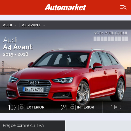
×
AUDI
|
A4 AVANT
NOTA PUBLICULUI
Audi
A4 Avant
2015 - 2018
102
24
1
EXTERIOR
INTERIOR
Preț de pornire cu TVA