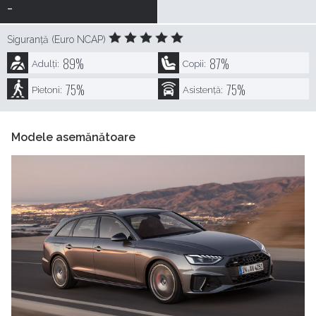
-
Siguranță (Euro NCAP)
89
%
87
%
Adulți:
Copii:
75
%
75
%
Pietoni:
Asistență:
Modele asemănătoare