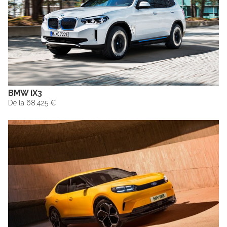
BMW iX3
De la 68.425 €