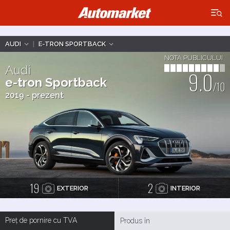
×
AUDI
|
E-TRON SPORTBACK
NOTA PUBLICULUI
Audi
9.0
e-tron Sportback
/10
2019 - prezent
19
2
EXTERIOR
INTERIOR
Preț de pornire cu TVA
Produs în