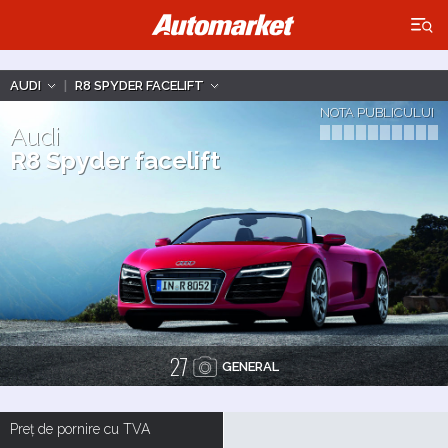
×
AUDI
|
R8 SPYDER FACELIFT
NOTA PUBLICULUI
Audi
R8 Spyder facelift
27
GENERAL
Preț de pornire cu TVA