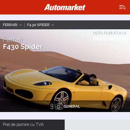
×
FERRARI
|
F430 SPIDER
NOTA PUBLICULUI
Ferrari
F430 Spider
9
GENERAL
Preț de pornire cu TVA