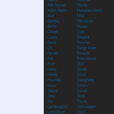
Alfa Romeo
Mazda
Aston Martin
Mercedes-Benz
Audi
MINI
Bentley
Mitsubishi
BMW
Nissan
Citroen
Opel
Cupra
Peugeot
Dacia
Porsche
DS
Range Rover
Ferrari
Renault
Fiat
Rolls-Royce
Ford
SEAT
Geely
Skoda
Honda
Smart
Hyundai
SsangYong
Isuzu
Subaru
Jaguar
Suzuki
Jeep
Tesla
Kia
Toyota
Lamborghini
Volkswagen
Land Rover
Volvo