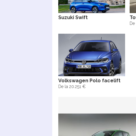
Suzuki Swift
To
De 
Volkswagen Polo facelift
De la 20.251 €