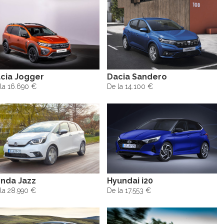
cia Jogger
Dacia Sandero
la 16.690 €
De la 14.100 €
nda Jazz
Hyundai i20
la 28.990 €
De la 17.553 €