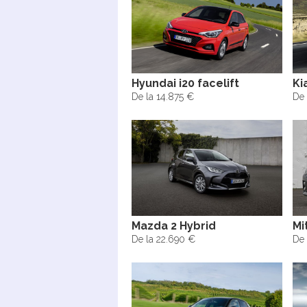
Hyundai i20 facelift
Ki
De la 14.875 €
De 
Mazda 2 Hybrid
Mi
De la 22.690 €
De 