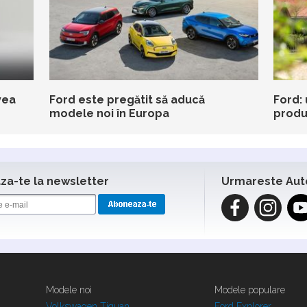
vea
Ford este pregătit să aducă
Ford: 
modele noi în Europa
produs
a-te la newsletter
Urmareste Aut
Modele noi
Modele populare
Volkswagen Tiguan
Ford Explorer