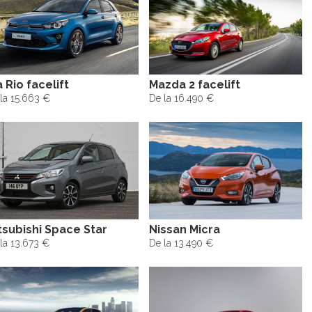
a Rio facelift
Mazda 2 facelift
la 15.663 €
De la 16.490 €
tsubishi Space Star
Nissan Micra
la 13.673 €
De la 13.490 €