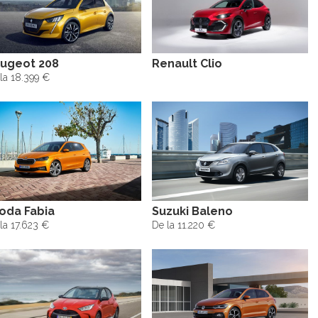
ugeot 208
Renault Clio
la 18.399 €
oda Fabia
Suzuki Baleno
la 17.623 €
De la 11.220 €