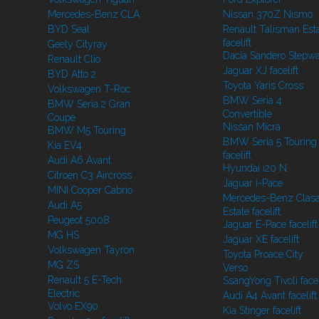
Mercedes-Benz CLA
Nissan 370Z Nismo
BYD Seal
Renault Talisman Est
facelift
Geely Cityray
Dacia Sandero Stepw
Renault Clio
Jaguar XJ facelift
BYD Atto 2
Toyota Yaris Cross
Volkswagen T-Roc
BMW Seria 4
BMW Seria 2 Gran
Convertible
Coupe
Nissan Micra
BMW M5 Touring
BMW Seria 5 Touring
Kia EV4
facelift
Audi A6 Avant
Hyundai i20 N
Citroen C3 Aircross
Jaguar i-Pace
MINI Cooper Cabrio
Mercedes-Benz Clasa
Audi A5
Estate facelift
Peugeot 5008
Jaguar E-Pace facelift
MG HS
Jaguar XE facelift
Volkswagen Tayron
Toyota Proace City
MG ZS
Verso
Renault 5 E-Tech
SsangYong Tivoli facel
Electric
Audi A4 Avant facelift
Volvo EX90
Kia Stinger facelift