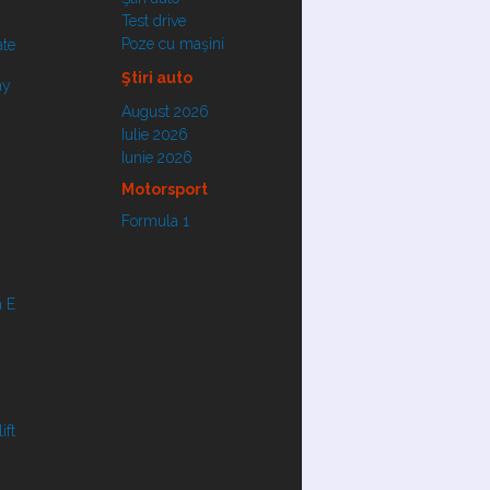
Test drive
Poze cu maşini
ate
Ştiri auto
ay
August 2026
Iulie 2026
Iunie 2026
Motorsport
Formula 1
 E
ift