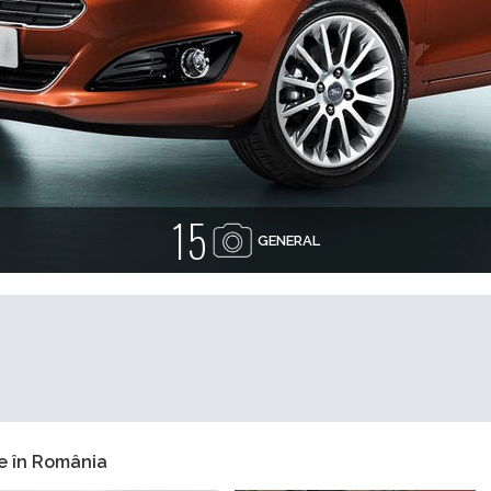
15
GENERAL
e în România