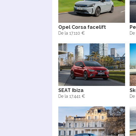
Opel Corsa facelift
Pe
De la 17.110 €
De 
SEAT Ibiza
Sk
De la 17.441 €
De 