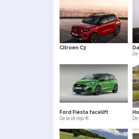
Citroen C3
Da
De 
Ford Fiesta facelift
Ho
De la 16.050 €
De 