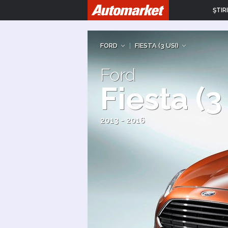
ŞTIRI
FORD
|
FIESTA (3 USI)
Ford
Fiesta (3
2013 - 2016