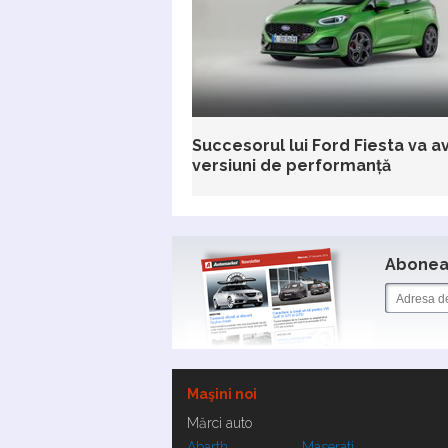
Succesorul lui Ford Fiesta va a
versiuni de performanță
Aboneaz
Maşini noi
Mărci auto
Abarth
Maserati