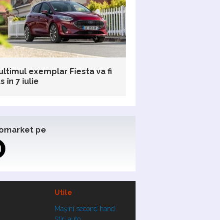
ultimul exemplar Fiesta va fi
 în 7 iulie
omarket pe
Utile
Maşini second hand
Ştiri auto