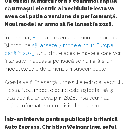
Un oficial al mărcii Ford a confirmat faptul
că urmașul electric al vechiului Fiesta va
avea cel puțin o versiune de performanță.
Noul model ar urma să fie lansat în 2028.
În luna mai,
Ford
a prezentat un nou plan prin care
își propune
să lanseze 7 modele noi în Europa
până în 2029
. Unul dintre aceste modele care vor
fi lansate în această perioadă se numără și un
model electric
de dimensiuni subcompacte.
Acesta va fi, în esență, urmașul electric al vechiului
Fiesta. Noul
model electric
este așteptat să-și
facă apariția undeva prin 2028, însă acum au
apărut informații noi cu privire la noul model.
Într-un interviu pentru publicația britanică
Auto Express, Christian Weingartner, șeful