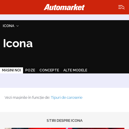
×
ICONA
Icona
MASINI NOI
POZE
CONCEPTE
ALTE MODELE
Vezi mașinile în funcție de:
Tipuri de caroserie
STIRI DESPRE ICONA