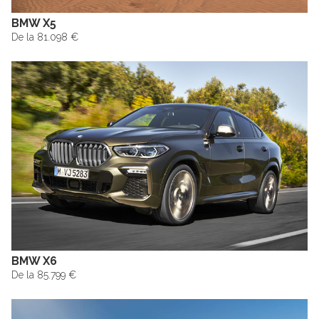
BMW X5
De la 81.098 €
BMW X6
De la 85.799 €