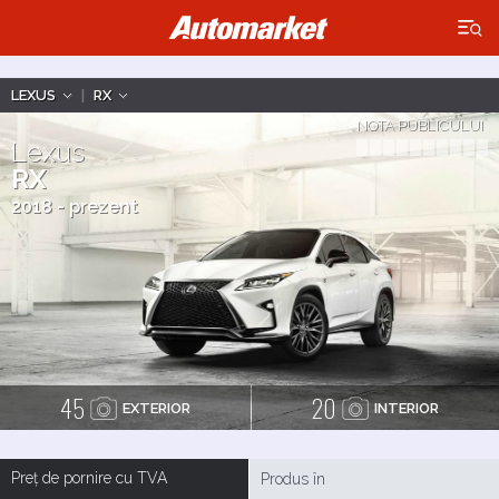
×
LEXUS
|
RX
NOTA PUBLICULUI
Lexus
RX
2018 - prezent
45
20
EXTERIOR
INTERIOR
Preț de pornire cu TVA
Produs în