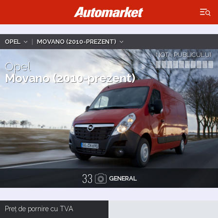
×
OPEL
|
MOVANO (2010-PREZENT)
NOTA PUBLICULUI
Opel
Movano (2010-prezent)
33
GENERAL
Preț de pornire cu TVA