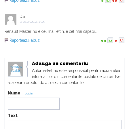
Raportează abuz
2
12
DST
la
04.05.2012, 15:29
Renault Master nu e cel mai ieftin, e cel mai capabil.
Raportează abuz
10
2
Adauga un comentariu
Modifica
Automarket nu este responsabil pentru acuratetea
avatar
informatiilor din comentariile postate de cititori. Ne
rezervam dreptul de a selecta comentariile.
Nume
Login
Text