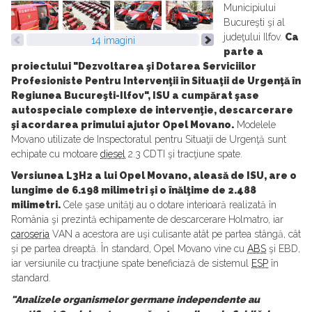
Municipiului
Bucureşti şi al
judeţului Ilfov.
Ca
14 imagini
parte a
proiectului "Dezvoltarea şi Dotarea Serviciilor
Profesioniste Pentru Intervenţii în Situaţii de Urgenţă în
Regiunea Bucureşti-Ilfov", ISU a cumpărat şase
autospeciale complexe de intervenţie, descarcerare
şi acordarea primului ajutor Opel Movano.
Modelele
Movano utilizate de Inspectoratul pentru Situaţii de Urgenţă sunt
echipate cu motoare
diesel
2.3 CDTI şi tracţiune spate.
Versiunea L3H2 a lui Opel Movano, aleasă de ISU, are o
lungime de 6.198 milimetri şi o înălţime de 2.488
milimetri.
Cele şase unităţi au o dotare interioară realizată în
România şi prezintă echipamente de descarcerare Holmatro, iar
caroseria
VAN a acestora are uşi culisante atât pe partea stângă, cât
şi pe partea dreaptă. În standard, Opel Movano vine cu
ABS
şi EBD,
iar versiunile cu tracţiune spate beneficiază de sistemul
ESP
în
standard.
"Analizele organismelor germane independente au