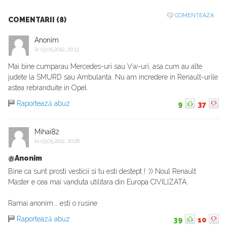
COMENTEAZA
COMENTARII (8)
Anonim
la
03.05.2012, 20:13
Mai bine cumparau Mercedes-uri sau Vw-uri, asa cum au alte
judete la SMURD sau Ambulanta. Nu am incredere in Renault-urile
astea rebranduite in Opel.
Raportează abuz
9
37
Mihai82
la
03.05.2012, 20:28
@Anonim
Bine ca sunt prosti vesticii si tu esti destept ! :)) Noul Renault
Master e cea mai vanduta utilitara din Europa CIVILIZATA.
Ramai anonim... esti o rusine
Raportează abuz
39
10