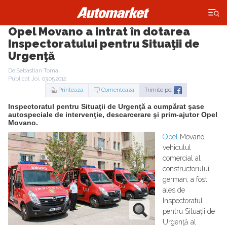
×
Opel Movano a intrat în dotarea
Inspectoratului pentru Situaţii de
Urgenţă
De Sebastian Toma
Publicat Joi, 03.05.2012
Printeaza
Comenteaza
Trimite pe:
Inspectoratul pentru Situaţii de Urgenţă a cumpărat şase
autospeciale de intervenţie, descarcerare şi prim-ajutor Opel
Movano.
Opel
Movano,
vehiculul
comercial al
constructorului
german, a fost
ales de
Inspectoratul
pentru Situaţii de
Urgenţă al