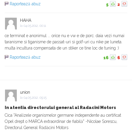
Raportează abuz
5
2
HAHA
la
04.05.2012, 00:11
ce terminat e anonimul ... orice nu e vw e de porc. daia vezi numai
taranisme si tiganisme de passat-uri si golf-uri cu nike pe luneta.
multa incultura compensata de un stiker ce tine loc de tuning :)
Raportează abuz
16
6
union
la
04.05.2012, 09:15
In atentia directorului general al Radacini Motors
Cica "Analizele organismelor germane independente au certificat
Opel drept o MARCA extraordinar de fiabilă" -Nicolae Sorescu,
Directorul General Rădăcini Motors