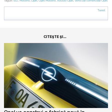
Taguri:
ISU
,
Movano
,
Opel
,
Opel Movano
,
noutati Opel
,
vehicule comerciale Opel
Tweet
CITEŞTE ŞI...