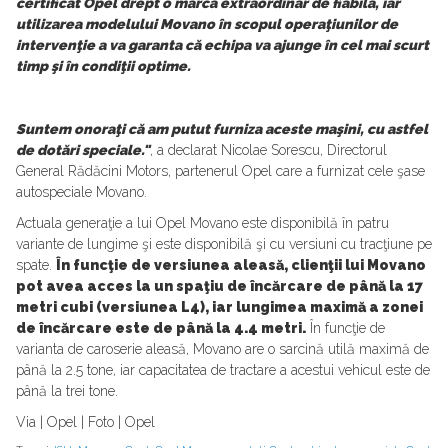
certificat Opel drept o marcă extraordinar de fiabilă, iar
utilizarea modelului Movano în scopul operaţiunilor de
intervenţie a va garanta că echipa va ajunge în cel mai scurt
timp şi în condiţii optime.
Suntem onoraţi că am putut furniza aceste maşini, cu astfel
de dotări speciale."
, a declarat Nicolae Sorescu, Directorul
General Rădăcini Motors, partenerul Opel care a furnizat cele şase
autospeciale Movano.
Actuala generaţie a lui Opel Movano este disponibilă în patru
variante de lungime şi este disponibilă şi cu versiuni cu tracţiune pe
spate.
În funcţie de versiunea aleasă, clienţii lui Movano
pot avea acces la un spaţiu de încărcare de până la 17
metri cubi (versiunea L4), iar lungimea maximă a zonei
de încărcare este de până la 4.4 metri.
În funcţie de
varianta de caroserie aleasă, Movano are o sarcină utilă maximă de
până la 2.5 tone, iar capacitatea de tractare a acestui vehicul este de
până la trei tone.
Via | Opel | Foto | Opel