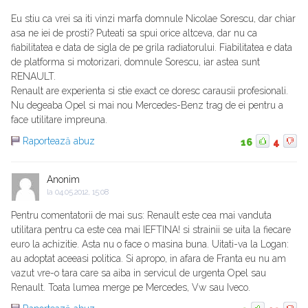
Eu stiu ca vrei sa iti vinzi marfa domnule Nicolae Sorescu, dar chiar
asa ne iei de prosti? Puteati sa spui orice altceva, dar nu ca
fiabilitatea e data de sigla de pe grila radiatorului. Fiabilitatea e data
de platforma si motorizari, domnule Sorescu, iar astea sunt
RENAULT.
Renault are experienta si stie exact ce doresc carausii profesionali.
Nu degeaba Opel si mai nou Mercedes-Benz trag de ei pentru a
face utilitare impreuna.
Raportează abuz
16
4
Anonim
la
04.05.2012, 15:08
Pentru comentatorii de mai sus: Renault este cea mai vanduta
utilitara pentru ca este cea mai IEFTINA! si strainii se uita la fiecare
euro la achizitie. Asta nu o face o masina buna. Uitati-va la Logan:
au adoptat aceeasi politica. Si apropo, in afara de Franta eu nu am
vazut vre-o tara care sa aiba in servicul de urgenta Opel sau
Renault. Toata lumea merge pe Mercedes, Vw sau Iveco.