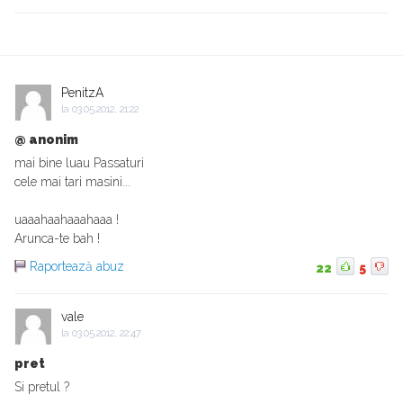
PenitzA
la
03.05.2012, 21:22
@ anonim
mai bine luau Passaturi
cele mai tari masini...
uaaahaahaaahaaa !
Arunca-te bah !
Raportează abuz
22
5
vale
la
03.05.2012, 22:47
pret
Si pretul ?