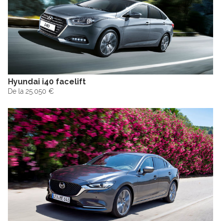
Hyundai i40 facelift
De la 25.050 €