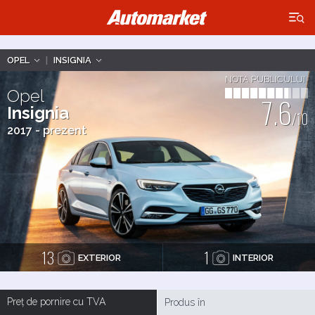
×
OPEL
|
INSIGNIA
NOTA PUBLICULUI
Opel
7.6
Insignia
/10
2017 - prezent
13
1
EXTERIOR
INTERIOR
Preț de pornire cu TVA
Produs în