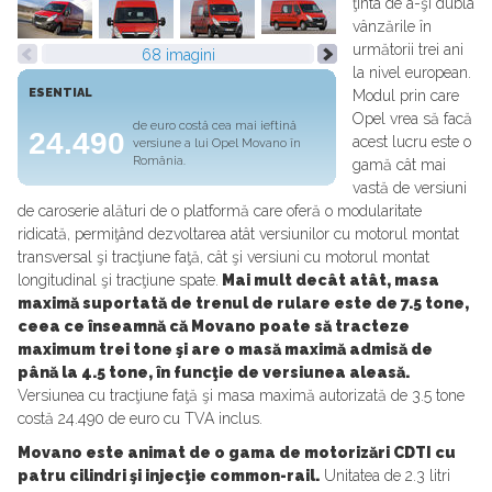
ţinta de a-şi dubla
vânzările în
următorii trei ani
68 imagini
la nivel european.
ESENTIAL
Modul prin care
Opel vrea să facă
de euro costă cea mai ieftină
24.490
acest lucru este o
versiune a lui Opel Movano în
România.
gamă cât mai
vastă de versiuni
de caroserie alături de o platformă care oferă o modularitate
ridicată, permiţând dezvoltarea atât versiunilor cu motorul montat
transversal şi tracţiune faţă, cât şi versiuni cu motorul montat
longitudinal şi tracţiune spate.
Mai mult decât atât, masa
maximă suportată de trenul de rulare este de 7.5 tone,
ceea ce înseamnă că Movano poate să tracteze
maximum trei tone şi are o masă maximă admisă de
până la 4.5 tone, în funcţie de versiunea aleasă.
Versiunea cu tracţiune faţă şi masa maximă autorizată de 3.5 tone
costă 24.490 de euro cu TVA inclus.
Movano este animat de o gama de motorizări CDTI cu
patru cilindri şi injecţie common-rail.
Unitatea de 2.3 litri