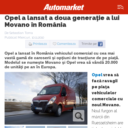
×
Opel a lansat a doua generaţie a lui
Movano în România
De Sebastian Toma
Publicat Miercuri, 10.11.2010
Printeaza
Comenteaza
Trimite pe:
Opel a lansat în România vehiculul comercial cu cea mai
vastă gamă de caroserii şi opţiuni de tracţiune de pe piaţă.
Modelul se numeşte Movano şi Opel vrea să vândă 20.000
de unităţi pe an în Europa.
Opel
vrea să
facă ravagii
pe piaţa
vehiculelor
comerciale cu
noul Movano.
Noul furgon al
mărcii din
Ruesselsheim are