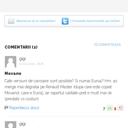
Aboneaza-te la newsletter!
Urmareste Automarket pe twitter!
COMENTEAZA
COMENTARII (2)
gigi
la
10.11.2010, 18:26
Movano
Cate versiuni de carosare sunt posibile? Si numai Euro4? Hm, as
merge mai degraba pe Renault Master (dupa care este copiat
Movano), care e Euro5, iar raportul calitate-pret e mult mai ok
(prestatii vs costuri).
Raportează abuz
7
5
gigi