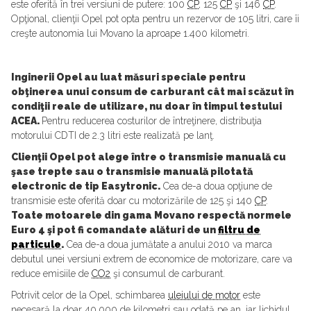
este oferită în trei versiuni de putere: 100
CP
, 125
CP
şi 146
CP
.
Opţional, clienţii Opel pot opta pentru un rezervor de 105 litri, care îi
creşte autonomia lui Movano la aproape 1.400 kilometri.
Inginerii Opel au luat măsuri speciale pentru
obţinerea unui consum de carburant cât mai scăzut în
condiţii reale de utilizare, nu doar în timpul testului
ACEA.
Pentru reducerea costurilor de întreţinere, distribuţia
motorului CDTI de 2.3 litri este realizată pe lanţ.
Clienţii Opel pot alege între o transmisie manuală cu
şase trepte sau o transmisie manuală pilotată
electronic de tip Easytronic.
Cea de-a doua opţiune de
transmisie este oferită doar cu motorizările de 125 şi 140
CP
.
Toate motoarele din gama Movano respectă normele
Euro 4 şi pot fi comandate alături de un
filtru de
particule
.
Cea de-a doua jumătate a anului 2010 va marca
debutul unei versiuni extrem de economice de motorizare, care va
reduce emisiile de
CO2
şi consumul de carburant.
Potrivit celor de la Opel, schimbarea
uleiului de motor
este
necesară la doar 40.000 de kilometri sau odată pe an, iar lichidul