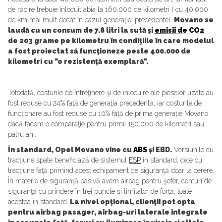
de răcire trebuie înlocuit abia la 160.000 de kilometri ( cu 40.000
de km mai mult decât în cazul generaţiei precedente).
Movano se
laudă cu un consum de 7.8 litri la sută şi
emisii de CO2
de 203 grame pe kilometru în condiţiile în care modelul
a fost proiectat să funcţioneze peste 400.000 de
kilometri cu "o rezistenţă exemplară".
Totodată, costurile de întreţinere şi de înlocuire ale pieselor uzate au
fost reduse cu 24% faţă de generaţia precedentă, iar costurile de
funcţionare au fost reduse cu 10% faţă de prima generaţie Movano
dacă facem o comparaţie pentru primii 150.000 de kilometri sau
patru ani.
În standard, Opel Movano vine cu
ABS
şi EBD.
Versiunile cu
tracţiune spate beneficiază de sistemul
ESP
în standard, cele cu
tracţiune faţă primind acest echipament de siguranţă doar la cerere.
În materie de siguranţă pasivă avem airbag pentru şofer, centuri de
siguranţă cu prindere în trei puncte şi limitator de forţă, toate
acestea în standard.
La nivel opţional, clienţii pot opta
pentru airbag pasager, airbag-uri laterale integrate