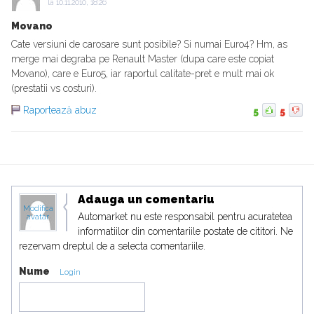
la
10.11.2010, 18:26
Movano
Cate versiuni de carosare sunt posibile? Si numai Euro4? Hm, as
merge mai degraba pe Renault Master (dupa care este copiat
Movano), care e Euro5, iar raportul calitate-pret e mult mai ok
(prestatii vs costuri).
Raportează abuz
5
5
Adauga un comentariu
Modifica
Automarket nu este responsabil pentru acuratetea
avatar
informatiilor din comentariile postate de cititori. Ne
rezervam dreptul de a selecta comentariile.
Nume
Login