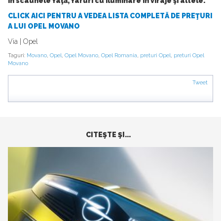
în scaunele faţă, faruri cu iluminare în viraje şi altele.
CLICK AICI PENTRU A VEDEA LISTA COMPLETĂ DE PREŢURI
A LUI OPEL MOVANO
Via | Opel
Taguri:
Movano
,
Opel
,
Opel Movano
,
Opel Romania
,
preturi Opel
,
preturi Opel
Movano
Tweet
CITEŞTE ŞI...