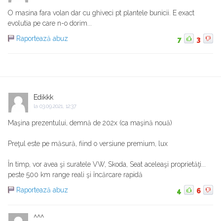
O masina fara volan dar cu ghiveci pt plantele bunicii. E exact
evolutia pe care n-o dorim...
Raportează abuz
7
3
Edikkk
la
03.09.2021, 12:37
Maşina prezentului, demnă de 202x (ca maşină nouă)
Preţul este pe măsură, fiind o versiune premium, lux
În timp, vor avea şi suratele VW, Skoda, Seat aceleaşi proprietăţi...
peste 500 km range reali şi încărcare rapidă
Raportează abuz
4
6
^^^