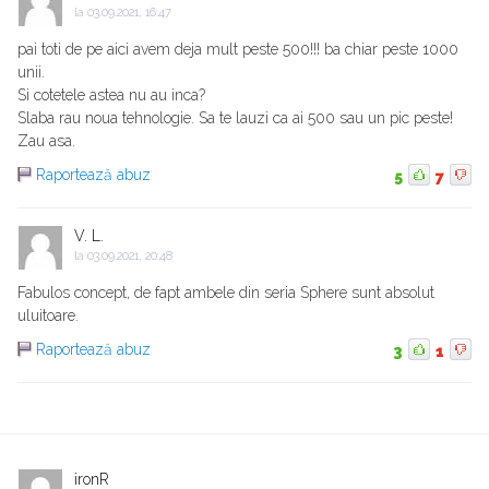
la
03.09.2021, 16:47
pai toti de pe aici avem deja mult peste 500!!! ba chiar peste 1000
unii.
Si cotetele astea nu au inca?
Slaba rau noua tehnologie. Sa te lauzi ca ai 500 sau un pic peste!
Zau asa.
Raportează abuz
5
7
V. L.
la
03.09.2021, 20:48
Fabulos concept, de fapt ambele din seria Sphere sunt absolut
uluitoare.
Raportează abuz
3
1
ironR