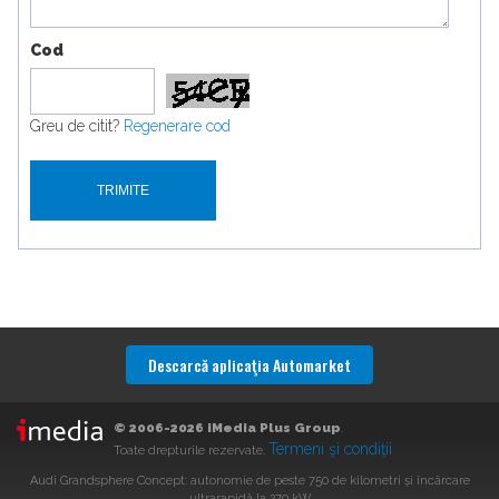
Cod
Greu de citit?
Regenerare cod
Descarcă aplicaţia Automarket
© 2006-2026 iMedia Plus Group
.
Termeni şi condiţii
Toate drepturile rezervate.
Audi Grandsphere Concept: autonomie de peste 750 de kilometri și încărcare
ultrarapidă la 270 kW