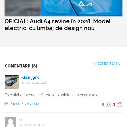
OFICIAL: Audi A4 revine în 2028. Model
electric, cu limbaj de design nou
COMENTEAZA
COMENTARII (6)
dan_grc
la
03.09.2021, 11:28
Este atât de verde încât cresc plantele la interior, așa da.
Raportează abuz
9
3
ss
la
03.09.2021, 11:30