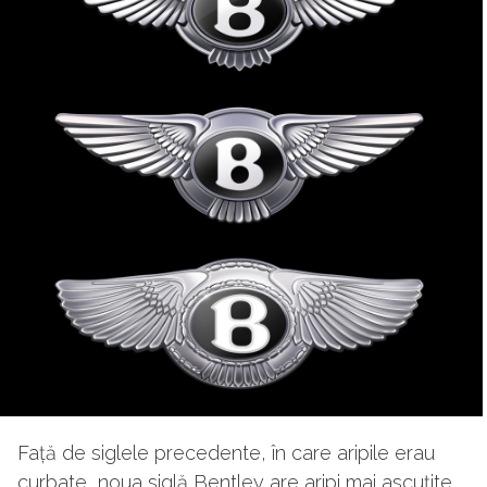
Față de siglele precedente, în care aripile erau
curbate, noua siglă Bentley are aripi mai ascuțite