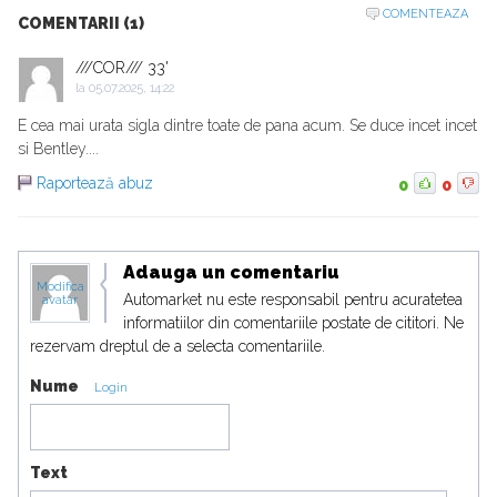
COMENTEAZA
COMENTARII (1)
///COR/// 33'
la
05.07.2025, 14:22
E cea mai urata sigla dintre toate de pana acum. Se duce incet incet
si Bentley....
Raportează abuz
0
0
Adauga un comentariu
Modifica
Automarket nu este responsabil pentru acuratetea
avatar
informatiilor din comentariile postate de cititori. Ne
rezervam dreptul de a selecta comentariile.
Nume
Login
Text