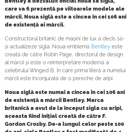
Bentley a dezvăluit oficial noua sa siglă,
care va fi prezentă pe viitoarele modele ale
mărcii. Noua siglă este a cincea în cei 106 ani
de existență ai mărcii.
Constructorul britanic de mașini de lux a decis să-
și actualizeze sigla. Noua emblemă
Bentley
este
creată de către Robin Page, directorul de design
al mărcii și este o reinterpretare modernă a
celebrului Winged B, în care prima literă a numelui
mărcii este înconjurată de o pereche de aripi.
Noua siglă este numai a cincea în cei 106 ani
de existență a mărcii Bentley. Marca
britanică a avut de la început sigla cu aripi,
aceasta fiind inițial creată de către F.
Gordon Crosby. De-a lungul celor peste 100
de ani, sigla Bentley a fost modificată de 4