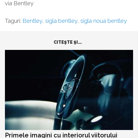
via Bentley
Taguri:
Bentley
,
sigla bentley
,
sigla noua bentley
CITEŞTE ŞI...
Primele imagini cu interiorul viitorului