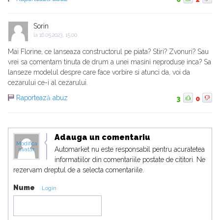
Sorin
la
16.05.2023, 15:00
Mai Florine, ce lanseaza constructorul pe piata? Stiri? Zvonuri? Sau
vrei sa comentam tinuta de drum a unei masini neproduse inca? Sa
lanseze modelul despre care face vorbire si atunci da, voi da
cezarului ce-i al cezarului.
Raportează abuz
3
0
Adauga un comentariu
Modifica
Automarket nu este responsabil pentru acuratetea
avatar
informatiilor din comentariile postate de cititori. Ne
rezervam dreptul de a selecta comentariile.
Nume
Login