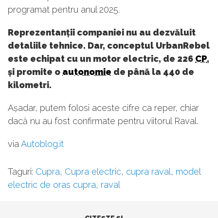
programat pentru anul 2025.
Reprezentanții companiei nu au dezvăluit
detaliile tehnice. Dar, conceptul UrbanRebel
este echipat cu un motor electric, de 226
CP
,
și promite o
autonomie
de până la 440 de
kilometri.
Așadar, putem folosi aceste cifre ca reper, chiar
dacă nu au fost confirmate pentru viitorul Raval.
via
Autoblog.it
Taguri:
Cupra
,
Cupra electric
,
cupra raval
,
model
electric de oras cupra
,
raval