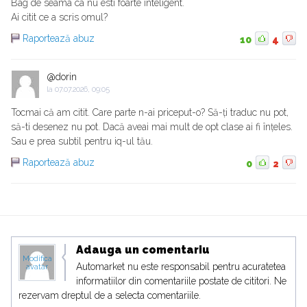
Bag de seama ca nu esti foarte inteligent.
Ai citit ce a scris omul?
Raportează abuz
10
4
@dorin
la
07.07.2026, 09:05
Tocmai că am citit. Care parte n-ai priceput-o? Să-ți traduc nu pot,
să-ti desenez nu pot. Dacă aveai mai mult de opt clase ai fi înțeles.
Sau e prea subtil pentru iq-ul tău.
Raportează abuz
0
2
Adauga un comentariu
Modifica
Automarket nu este responsabil pentru acuratetea
avatar
informatiilor din comentariile postate de cititori. Ne
rezervam dreptul de a selecta comentariile.