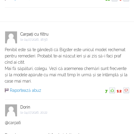
Carpați cu filtru
la
04.07.2026, 18:56
Penibil este să te gândești că Bigster este unicul model rechemat
pentru remedieri. Probabil te-ai născut ieri și ai zis să-i faci praf
cînd ai citit.
Mai fă săpături, colegu. Vezi că asemenea chemări sunt frecvente
și la modele apărute cu mai mult timp în urmă și se întâmplă și la
case mai mari.
Raportează abuz
7
12
Dorin
la
04.07.2026, 20:22
@carpati