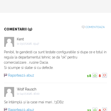
COMENTEAZA
COMENTARII (5)
Kent
la
03.07.2026, 19:47
Penibil, te gandesti ca sunt testate configuratiile si dupa ce e totul in
regula la departamentul tehnic se da "ok" pentru
comercializare....rusine Dacia.
Si scumpe si slabe si cu defecte.
Raportează abuz
18
8
Wolf Rausch
la
04.07.2026, 16:00
Se întâmplă și la case mai mari...!3DB2
Raportează abuz
11
0