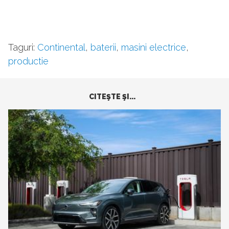
Taguri:
Continental
,
baterii
,
masini electrice
,
productie
CITEŞTE ŞI...