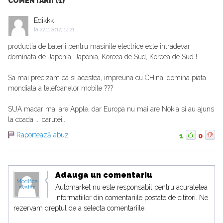
COMENTARII (1)
Edikkk
la
27.11.2017, 14:21
productia de baterii pentru masinile electrice este intradevar
dominata de Japonia, Japonia, Koreea de Sud, Koreea de Sud !
Sa mai precizam ca si acestea, impreuna cu CHina, domina piata
mondiala a telefoanelor mobile ???
SUA macar mai are Apple, dar Europa nu mai are Nokia si au ajuns
la coada ... carutei..
Raportează abuz
1
0
Adauga un comentariu
Modifica
Automarket nu este responsabil pentru acuratetea
avatar
informatiilor din comentariile postate de cititori. Ne
rezervam dreptul de a selecta comentariile.