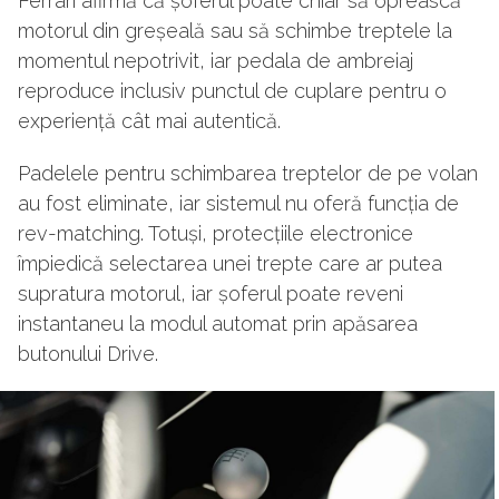
Ferrari afirmă că șoferul poate chiar să oprească
motorul din greșeală sau să schimbe treptele la
momentul nepotrivit, iar pedala de ambreiaj
reproduce inclusiv punctul de cuplare pentru o
experiență cât mai autentică.
Padelele pentru schimbarea treptelor de pe volan
au fost eliminate, iar sistemul nu oferă funcția de
rev-matching. Totuși, protecțiile electronice
împiedică selectarea unei trepte care ar putea
supratura motorul, iar șoferul poate reveni
instantaneu la modul automat prin apăsarea
butonului Drive.