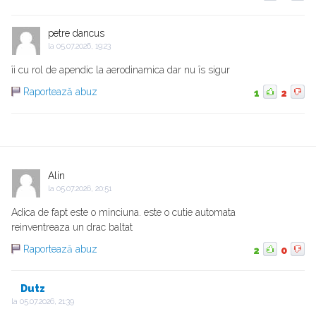
petre dancus
la
05.07.2026, 19:23
îi cu rol de apendic la aerodinamica dar nu îs sigur
Raportează abuz
1
2
Alin
la
05.07.2026, 20:51
Adica de fapt este o minciuna. este o cutie automata
reinventreaza un drac baltat
Raportează abuz
2
0
Dutz
la
05.07.2026, 21:39