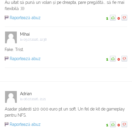
Au uitat să pună un volan și pe dreapta, pare pregătită… să fie mai
flexibilă :)))
Raportează abuz
1
0
Mihai
la
05.07.2026, 22:38
Fake. Trist.
Raportează abuz
1
0
Adrian
la
06.07.2026, 21:21
Asadar platesti 120 000 euro pt un soft. Un fel de kit de gameplay
pentru NFS.
Raportează abuz
1
0