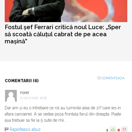
Fostul șef Ferrari critică noul Luce: „Sper
să scoată căluțul cabrat de pe acea
mașină”
COMENTEAZA
COMENTARII (6)
nsrei
la
05.07.2026, 18:38
Dar am și eu o întrebare ce rol au luminile alea de zi? care ies in
afara caroseriei. A se vedea poza frontala farul din dreapta. Poate
așa trebuie sa fie la 5 sute de mii...
Raportează abuz
1
0