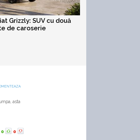
iat Grizzly: SUV cu două
te de caroserie
OMENTEAZA
cumpa, asta
0
0