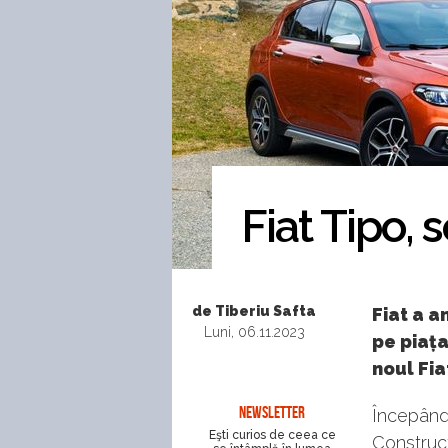
Fiat Tipo, 
de Tiberiu Safta
Fiat a 
Luni, 06.11.2023
pe piața
noul Fia
NEWSLETTER
Începând
Eşti curios de ceea ce
Construct