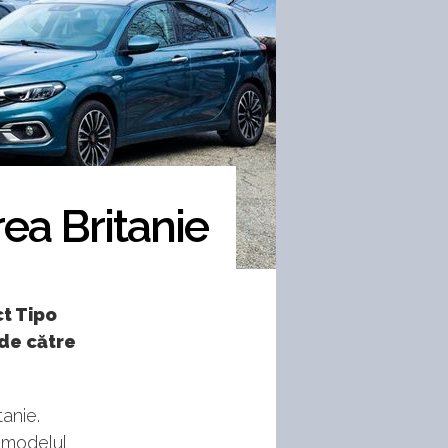
rea Britanie
t Tipo
 de către
tanie.
e modelul