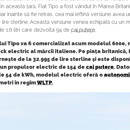
n această țară. Fiat Tipo a fost vândut în Marea Britan
 iar înainte să fie retras, cea mai ieftină versiune avea 
 lire sterline. Această versiune venea echipată cu un 
e 1.6 litri care dezvolta 94 de
cai putere
.
 lui Tipo va fi comercializat acum modelul 600e, 
k electric al mărcii italiene. Pe piața britanică, 
nește de la 32.995 de lire sterline și este dispon
 un propulsor electric de 154 de
cai putere
. Dato
de 54 de kWh, modelul electric oferă o
autonomi
metri în regim
WLTP
.