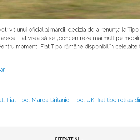
potrivit unui oficial al mărcii, decizia de a renunța la Tipo
arece Fiat vrea să se „concentreze mai mult pe mobili
Pentru moment, Fiat Tipo rămâne disponibil în celelalte ț
ar
at
,
Fiat Tipo
,
Marea Britanie
,
Tipo
,
UK
,
fiat tipo retras 
CITEŞTE ŞI...