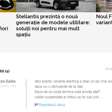
Stellantis prezintă o nouă
Noul F
generație de modele utilitare:
varian
iori
soluții noi pentru mai mult
spațiu
C
I (1)
cea Badea
deci practic varianta electrica e doar un pic mai s
.11.2023, 23:25
daca nu-s stimulente de la stat.
totusi de ce costa termica asta anosta atat?
cutiile suspendate ar trebui sa fie sub 20k...
Raportează abuz