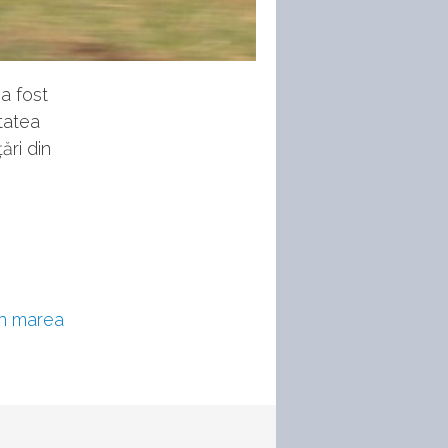
 a fost
tatea
ări din
din marea