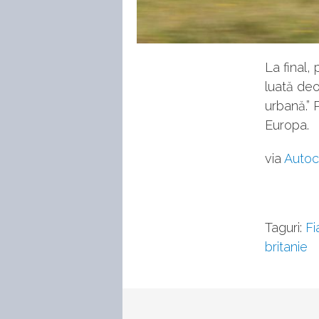
La final, 
luată deo
urbană.” 
Europa.
via
Autoc
Taguri:
Fi
britanie