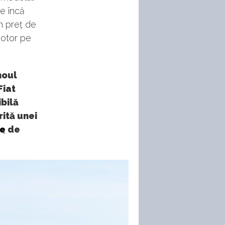
ie încă
un preț de
motor pe
noul
Fiat
ibilă
rită unei
e
de