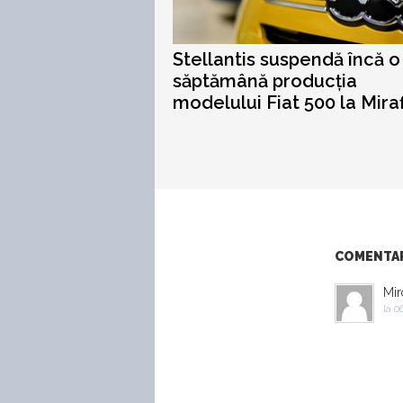
Stellantis suspendă încă o
săptămână producția
modelului Fiat 500 la Miraf
COMENTARI
Mir
la
06