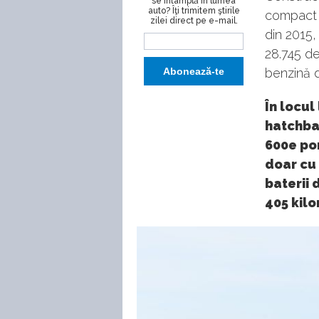
se întâmplă în lumea
auto? Îţi trimitem ştirile
compact î
zilei direct pe e-mail.
din 2015,
28.745 de
benzină d
În locul
hatchbac
600e por
doar cu
baterii 
405 kilo