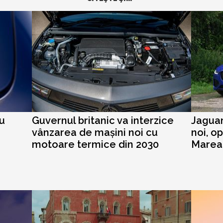
cu
Guvernul britanic va interzice
Jaguar
vânzarea de mașini noi cu
noi, op
motoare termice din 2030
Marea 