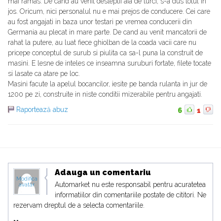
mai ramas. De cand au venit desteptii aia de turci, s-a dus totul in
jos. Oricum, nici personalul nu e mai prejos de conducere. Cei care
au fost angajati in baza unor testari pe vremea conducerii din
Germania au plecat in mare parte. De cand au venit mancatorii de
rahat la putere, au luat fiece ghiolban de la coada vacii care nu
pricepe conceptul de surub si piulita ca sa-l puna la construit de
masini. E lesne de inteles ce inseamna suruburi fortate, filete tocate
si lasate ca atare pe loc.
Masini facute la apelul bocancilor, iesite pe banda rulanta in jur de
1200 pe zi, construite in niste conditii mizerabile pentru angajati.
Raportează abuz
6
1
Adauga un comentariu
Modifica
Automarket nu este responsabil pentru acuratetea
avatar
informatiilor din comentariile postate de cititori. Ne
rezervam dreptul de a selecta comentariile.