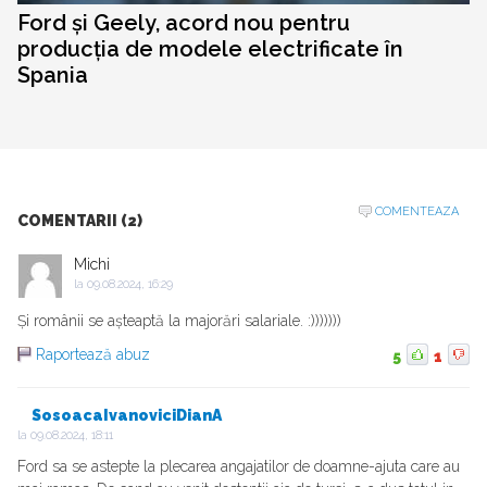
Ford și Geely, acord nou pentru
producția de modele electrificate în
Spania
COMENTEAZA
COMENTARII (2)
Michi
la
09.08.2024, 16:29
Și românii se așteaptă la majorări salariale. :)))))))
Raportează abuz
5
1
SosoacaIvanoviciDianA
la
09.08.2024, 18:11
Ford sa se astepte la plecarea angajatilor de doamne-ajuta care au