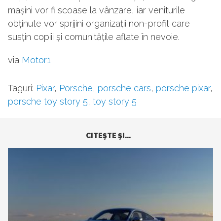
mașini vor fi scoase la vânzare, iar veniturile
obținute vor sprijini organizații non-profit care
susțin copiii și comunitățile aflate în nevoie.
via
Motor1
Taguri:
Pixar
,
Porsche
,
porsche cars
,
porsche pixar
,
porsche toy story 5
,
toy story 5
CITEŞTE ŞI...