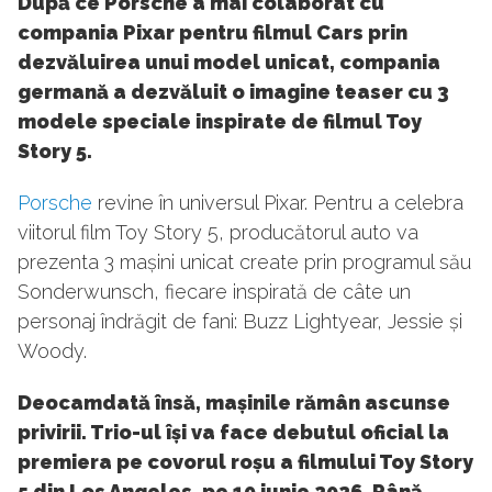
După ce Porsche a mai colaborat cu
compania Pixar pentru filmul Cars prin
dezvăluirea unui model unicat, compania
germană a dezvăluit o imagine teaser cu 3
modele speciale inspirate de filmul Toy
Story 5.
Porsche
revine în universul Pixar. Pentru a celebra
viitorul film Toy Story 5, producătorul auto va
prezenta 3 mașini unicat create prin programul său
Sonderwunsch, fiecare inspirată de câte un
personaj îndrăgit de fani: Buzz Lightyear, Jessie și
Woody.
Deocamdată însă, mașinile rămân ascunse
privirii. Trio-ul își va face debutul oficial la
premiera pe covorul roșu a filmului Toy Story
5 din Los Angeles, pe 19 iunie 2026. Până