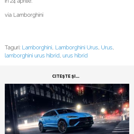
în 24 aprilie.
via Lamborghini
Taguri:
Lamborghini
,
Lamborghini Urus
,
Urus
,
lamborghini urus hibrid
,
urus hibrid
CITEŞTE ŞI...