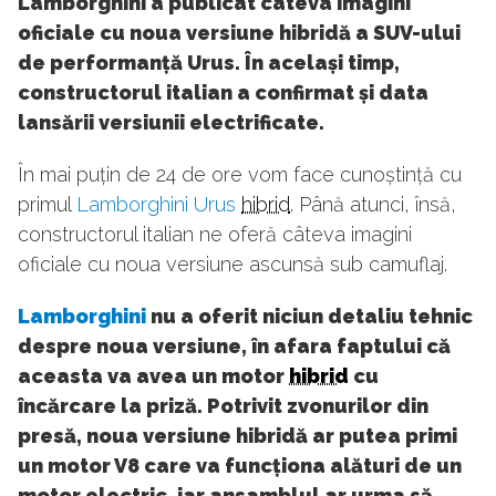
Lamborghini a publicat câteva imagini
oficiale cu noua versiune hibridă a SUV-ului
de performanță Urus. În același timp,
constructorul italian a confirmat și data
lansării versiunii electrificate.
În mai puțin de 24 de ore vom face cunoștință cu
primul
Lamborghini Urus
hibrid
. Până atunci, însă,
constructorul italian ne oferă câteva imagini
oficiale cu noua versiune ascunsă sub camuflaj.
Lamborghini
nu a oferit niciun detaliu tehnic
despre noua versiune, în afara faptului că
aceasta va avea un motor
hibrid
cu
încărcare la priză. Potrivit zvonurilor din
presă, noua versiune hibridă ar putea primi
un motor V8 care va funcționa alături de un
motor electric, iar ansamblul ar urma să