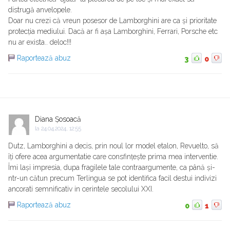
distrugă anvelopele.
Doar nu crezi că vreun posesor de Lamborghini are ca și prioritate
protecția mediului. Dacă ar fi așa Lamborghini, Ferrari, Porsche etc
nu ar exista.. deloc!!!
Raportează abuz
3
0
Diana Șosoacă
la
24.04.2024, 12:55
Dutz, Lamborghini a decis, prin noul lor model etalon, Revuelto, să
îți ofere acea argumentatie care consfințește prima mea interventie.
Îmi lași impresia, dupa fragilele tale contraargumente, ca până și-
ntr-un cătun precum Terlingua se pot identifica facil destui indivizi
ancorati semnificativ in cerintele secolului XXI.
Raportează abuz
0
1