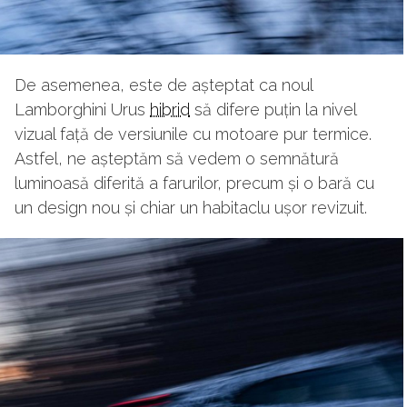
De asemenea, este de așteptat ca noul
Lamborghini Urus
hibrid
să difere puțin la nivel
vizual față de versiunile cu motoare pur termice.
Astfel, ne așteptăm să vedem o semnătură
luminoasă diferită a farurilor, precum și o bară cu
un design nou și chiar un habitaclu ușor revizuit.