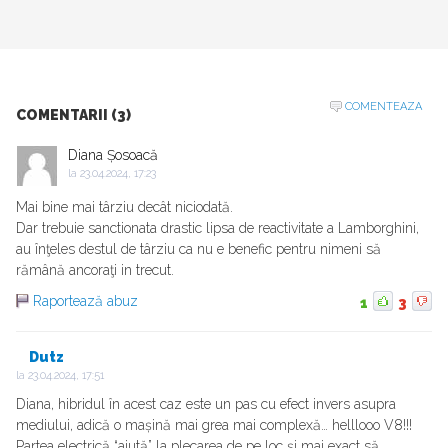
COMENTEAZA
COMENTARII (3)
Diana Șosoacă
la
23.04.2024, 17:23
Mai bine mai târziu decât niciodată.
Dar trebuie sanctionata drastic lipsa de reactivitate a Lamborghini,
au înţeles destul de târziu ca nu e benefic pentru nimeni să
rămână ancoraţi in trecut.
Raportează abuz
1
3
Dutz
la
23.04.2024, 17:51
Diana, hibridul în acest caz este un pas cu efect invers asupra
mediului, adică o mașină mai grea mai complexă… helllooo V8!!!
Partea electrică “ajută” la plecarea de pe loc și mai exact să