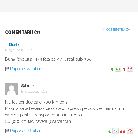
COMENTEAZA
COMENTARII (7)
Dutz
la
29.04.2022, 14:43
Bună “evoluția” 439 fata de 474… real sub 300.
Raportează abuz
9
3
@Dutz
la
29.04.2022, 16:39
Nu toti conduc cate 300 km pe zi.
Masina se adreseaza celor ce o folosesc pe post de masina, nu
camion pentru transport marfa in Europa.
Cu 300 km fac naveta 3 saptamani.
Raportează abuz
1
10