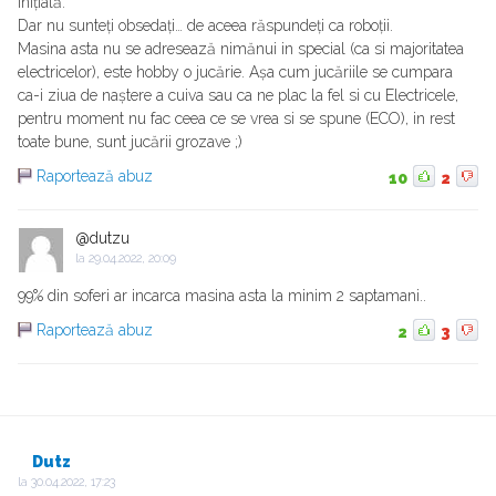
inițială.
Dar nu sunteți obsedați… de aceea răspundeți ca roboții.
Masina asta nu se adresează nimănui in special (ca si majoritatea
electricelor), este hobby o jucărie. Așa cum jucăriile se cumpara
ca-i ziua de naștere a cuiva sau ca ne plac la fel si cu Electricele,
pentru moment nu fac ceea ce se vrea si se spune (ECO), in rest
toate bune, sunt jucării grozave ;)
Raportează abuz
10
2
@dutzu
la
29.04.2022, 20:09
99% din soferi ar incarca masina asta la minim 2 saptamani..
Raportează abuz
2
3
Dutz
la
30.04.2022, 17:23