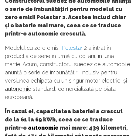
Constructorul suedez de automobile anunță
o serie de îmbunătățiri pentru modelul cu
zero emisii Polestar 2. Acestea includ chiar
și o baterie mai mare, ceea ce se traduce
printr-o autonomie crescută.
Modelul cu zero emisii
Polestar
2 a intrat în
producția de serie în urmă cu doi ani, în luna
martie. Acum, constructorul suedez de automobile
anunță o serie de îmbunătățiri, inclusiv pentru
versiunea echipată cu un singur motor electric, și
autonomie
standard, comercializată pe piața
europeană.
În cazul ei, capacitatea bateriei a crescut
de la 61 la 69 kWh, ceea ce se traduce
printr-o
autonomie
mai mare: 439 kilometri,
față de 474 de kilometri cât poate parcurge