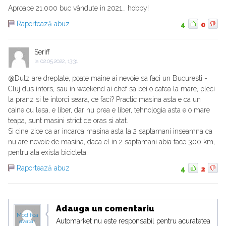
Aproape 21.000 buc vândute in 2021… hobby!
Raportează abuz
4
0
Seriff
la
02.05.2022, 13:31
@Dutz are dreptate, poate maine ai nevoie sa faci un Bucuresti -
Cluj dus intors, sau in weekend ai chef sa bei o cafea la mare, pleci
la pranz si te intorci seara, ce faci? Practic masina asta e ca un
caine cu lesa, e liber, dar nu prea e liber, tehnologia asta e o mare
teapa, sunt masini strict de oras si atat.
Si cine zice ca ar incarca masina asta la 2 saptamani inseamna ca
nu are nevoie de masina, daca el in 2 saptamani abia face 300 km,
pentru ala exista bicicleta.
Raportează abuz
4
2
Adauga un comentariu
Modifica
Automarket nu este responsabil pentru acuratetea
avatar