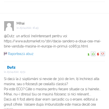
Mihai
la
29.04.2022, 16:49
@Dutz: un articol (ne)interesant pentru voi:
https://www.automarket.ro/stiri/dacia-sandero-a-doua-cea-mai-
bine-vanduta-masina-in-europa-in-primul-108631.html
Raportează abuz
1
6
Dutz
la
29.04.2022, 19:51
Si dacă la 2 săptămâni si nevoie de 300 de km, îți închiriezi alta
masina, sau o folosești pe cealaltă clasică?
Poi este ECO? Câte o masina pentru fiecare situație ca si hainele…
Mihai, nu-i stresul tău ce mașină folosesc si nici relevant….
Dacă ați fi fost atenți doar eram sarcastic cu o eroare, editorul a
greșit cifrele. Valoare după îmbunătățite este maica decât cea