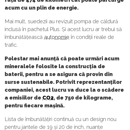
acum cu un plin de energie.
Mai mult, suedezii au revizuit pompa de căldură
inclusă în pachetul Plus. Și acest lucru ar trebui să
îmbunătățească
autonomie
în condiții reale de
trafic.
Polestar mai anunță că poate urmări acum
mineralele folosite la construcția de
baterii, pentru a se asigura că provin din
surse sustenabile. Potrivit reprezentanților
companiei, acest lucru va duce la o scădere
a emisiilor de
CO2
, de 750 de kilograme,
pentru fiecare mașină.
Lista de îmbunătățiri continuă cu un design nou
pentru jantele de 19 și 20 de inch, nuanțe